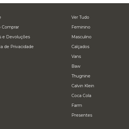
e
Ver Tudo
 Comprar
Feminino
s e Devoluções
Masculino
ica de Privacidade
Calçados
Vans
Baw
Thugnine
Calvin Klein
Coca Cola
Farm
Presentes