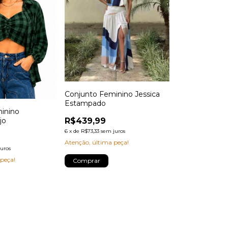
Conjunto Feminino Jessica
Estampado
inino
jo
R$439,99
6
x
de
R$73,33
sem juros
Atenção, última peça!
juros
 peça!
Comprar