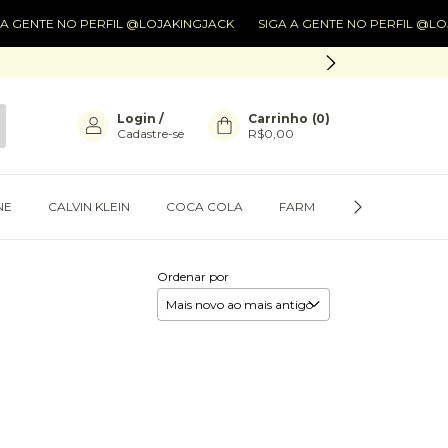
TE NO PERFIL @LOJAKINGJACK
SIGA A GENTE NO PERFIL @LOJAKIN
Login
/
Carrinho
(
0
)
Cadastre-se
R$0,00
NE
CALVIN KLEIN
COCA COLA
FARM
PRESENTES
Ordenar por