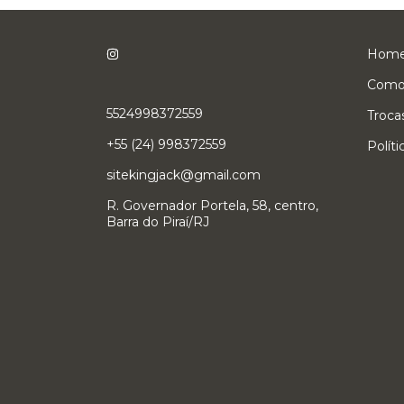
Hom
Como
5524998372559
Troca
+55 (24) 998372559
Polít
sitekingjack@gmail.com
R. Governador Portela, 58, centro,
Barra do Piraí/RJ