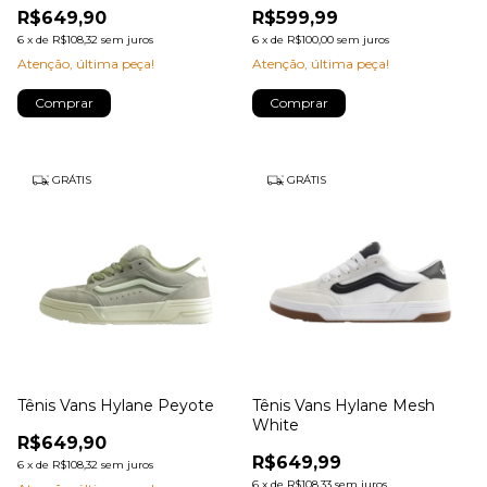
R$649,90
R$599,99
6
x
de
R$108,32
sem juros
6
x
de
R$100,00
sem juros
Atenção, última peça!
Atenção, última peça!
Comprar
Comprar
GRÁTIS
GRÁTIS
Tênis Vans Hylane Peyote
Tênis Vans Hylane Mesh
White
R$649,90
R$649,99
6
x
de
R$108,32
sem juros
6
x
de
R$108,33
sem juros