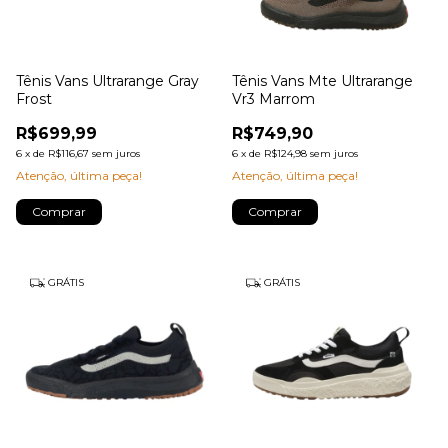
Tênis Vans Ultrarange Gray
Tênis Vans Mte Ultrarange
Frost
Vr3 Marrom
R$699,99
R$749,90
6
x
de
R$116,67
sem juros
6
x
de
R$124,98
sem juros
Atenção, última peça!
Atenção, última peça!
Comprar
Comprar
GRÁTIS
GRÁTIS