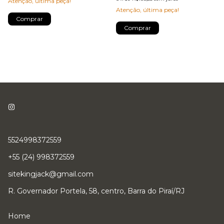
Atenção, última peça!
Atenção, última peça!
Comprar
Comprar
5524998372559
+55 (24) 998372559
sitekingjack@gmail.com
R. Governador Portela, 58, centro, Barra do Piraí/RJ
Home