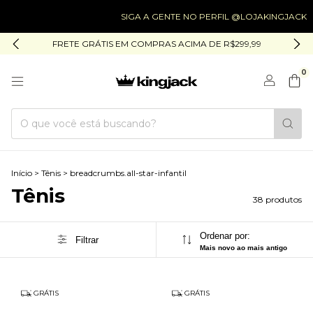
SIGA A GENTE NO PERFIL @LOJAKINGJACK
SI
FRETE GRÁTIS EM COMPRAS ACIMA DE R$299,99
0
Início
>
Tênis
>
breadcrumbs.all-star-infantil
Tênis
38 produtos
Ordenar por:
Filtrar
Mais novo ao mais antigo
GRÁTIS
GRÁTIS