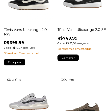
Tênis Vans Ultrarange 2.0
Tênis Vans Ultrarange 2.0 SE
RW
R$749,99
R$699,99
6
x
de
R$125,00
sem juros
6
x
de
R$116,67
sem juros
Só restam
3
em estoque!
Só restam
2
em estoque!
Comprar
Comprar
GRÁTIS
GRÁTIS