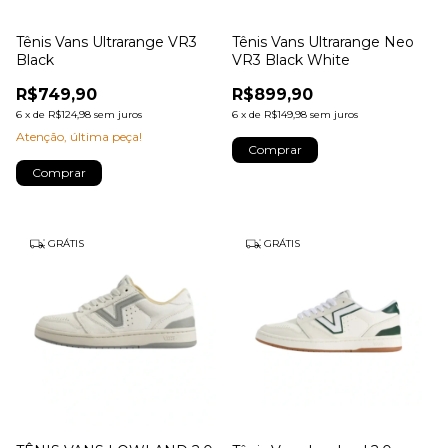
Tênis Vans Ultrarange VR3
Tênis Vans Ultrarange Neo
Black
VR3 Black White
R$749,90
R$899,90
6
x
de
R$124,98
sem juros
6
x
de
R$149,98
sem juros
Atenção, última peça!
Comprar
Comprar
GRÁTIS
GRÁTIS