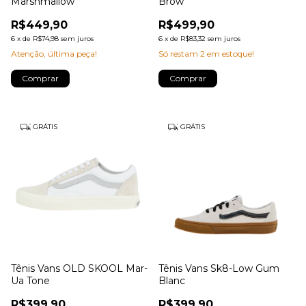
Marshmallow
Brow
R$449,90
R$499,90
6
x
de
R$74,98
sem juros
6
x
de
R$83,32
sem juros
Atenção, última peça!
Só restam
2
em estoque!
Comprar
Comprar
GRÁTIS
GRÁTIS
Tênis Vans OLD SKOOL Mar-
Tênis Vans Sk8-Low Gum
Ua Tone
Blanc
R$399,90
R$399,90