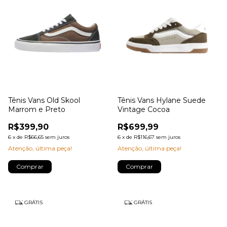
Tênis Vans Old Skool
Tênis Vans Hylane Suede
Marrom e Preto
Vintage Cocoa
R$399,90
R$699,99
6
x
de
R$66,65
sem juros
6
x
de
R$116,67
sem juros
Atenção, última peça!
Atenção, última peça!
Comprar
Comprar
GRÁTIS
GRÁTIS