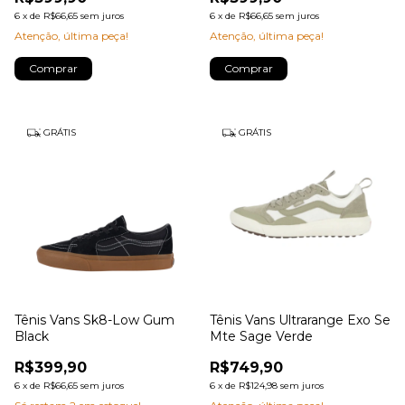
6
x
de
R$66,65
sem juros
6
x
de
R$66,65
sem juros
Atenção, última peça!
Atenção, última peça!
Comprar
Comprar
GRÁTIS
GRÁTIS
Tênis Vans Sk8-Low Gum
Tênis Vans Ultrarange Exo Se
Black
Mte Sage Verde
R$399,90
R$749,90
6
x
de
R$66,65
sem juros
6
x
de
R$124,98
sem juros