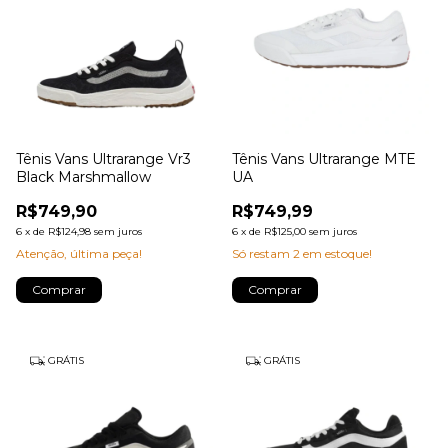
Tênis Vans Ultrarange Vr3
Tênis Vans Ultrarange MTE
Black Marshmallow
UA
R$749,90
R$749,99
6
x
de
R$124,98
sem juros
6
x
de
R$125,00
sem juros
Atenção, última peça!
Só restam
2
em estoque!
Comprar
Comprar
GRÁTIS
GRÁTIS