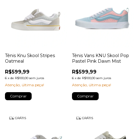
Tênis Knu Skool Stripes
Tênis Vans KNU Skool Pop
Oatmeal
Pastel Pink Dawn Mist
R$599,99
R$599,99
6
x
de
R$100,00
sem juros
6
x
de
R$100,00
sem juros
Atenção, última peça!
Atenção, última peça!
Comprar
Comprar
GRÁTIS
GRÁTIS