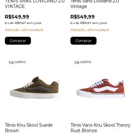
TÊNIS VANS LOWLAND 2.0
Tênis Vans Lowland 2.0
VINTAGE
Vintage
R$549,99
R$549,99
6
x
de
R$91,67
sem juros
6
x
de
R$91,67
sem juros
Atenção, última peça!
Atenção, última peça!
Comprar
Comprar
GRÁTIS
GRÁTIS
Tênis Knu Skool Suede
Tênis Vans Knu Skool Theory
Brown
Rust Bronze