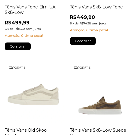
Tênis Vans Tone Elm-UA
Tênis Vans Sk8-Low Tone
Sk8-Low
R$449,90
R$499,99
6
x
de
R$74,98
sem juros
6
x
de
R$83,33
sem juros
Atenção, última peça!
Atenção, última peça!
Comprar
Comprar
GRÁTIS
GRÁTIS
Tênis Vans Old Skool
Tênis Vans Sk8-Low Suede