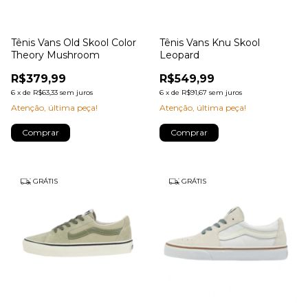
Tênis Vans Old Skool Color
Tênis Vans Knu Skool
Theory Mushroom
Leopard
R$379,99
R$549,99
6
x
de
R$63,33
sem juros
6
x
de
R$91,67
sem juros
Atenção, última peça!
Atenção, última peça!
Comprar
Comprar
GRÁTIS
GRÁTIS