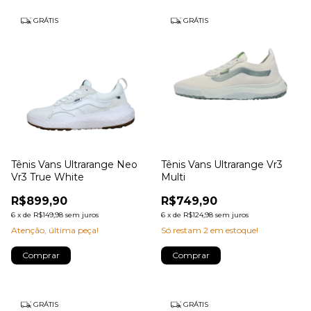
GRÁTIS
GRÁTIS
Tênis Vans Ultrarange Neo
Tênis Vans Ultrarange Vr3
Vr3 True White
Multi
R$899,90
R$749,90
6
x
de
R$149,98
sem juros
6
x
de
R$124,98
sem juros
Atenção, última peça!
Só restam
2
em estoque!
Comprar
Comprar
GRÁTIS
GRÁTIS