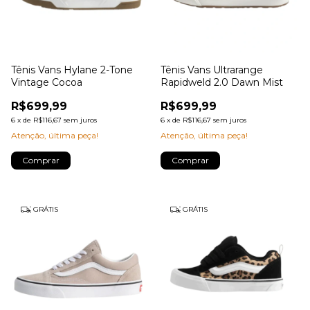
Tênis Vans Hylane 2-Tone
Tênis Vans Ultrarange
Vintage Cocoa
Rapidweld 2.0 Dawn Mist
R$699,99
R$699,99
6
x
de
R$116,67
sem juros
6
x
de
R$116,67
sem juros
Atenção, última peça!
Atenção, última peça!
Comprar
Comprar
GRÁTIS
GRÁTIS