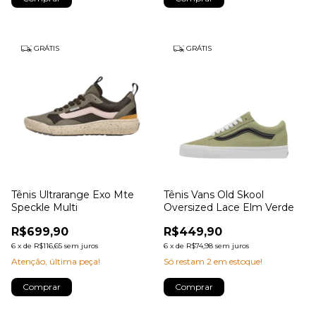
GRÁTIS
GRÁTIS
Tênis Ultrarange Exo Mte
Tênis Vans Old Skool
Speckle Multi
Oversized Lace Elm Verde
R$699,90
R$449,90
6
x
de
R$116,65
sem juros
6
x
de
R$74,98
sem juros
Atenção, última peça!
Só restam
2
em estoque!
Comprar
Comprar