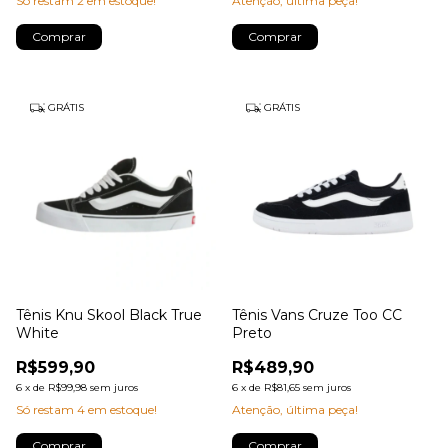
Só restam
2
em estoque!
Atenção, última peça!
Comprar
Comprar
GRÁTIS
GRÁTIS
Tênis Knu Skool Black True
Tênis Vans Cruze Too CC
White
Preto
R$599,90
R$489,90
6
x
de
R$99,98
sem juros
6
x
de
R$81,65
sem juros
Só restam
4
em estoque!
Atenção, última peça!
Comprar
Comprar