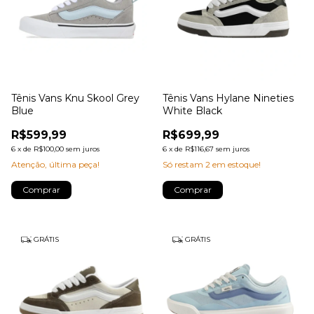
Tênis Vans Knu Skool Grey
Tênis Vans Hylane Nineties
Blue
White Black
R$599,99
R$699,99
6
x
de
R$100,00
sem juros
6
x
de
R$116,67
sem juros
Atenção, última peça!
Só restam
2
em estoque!
Comprar
Comprar
GRÁTIS
GRÁTIS