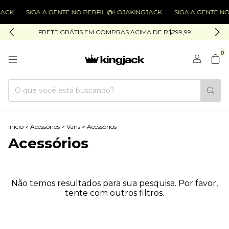
ACK
SIGA A GENTE NO PERFIL @LOJAKINGJACK
SIGA A GENTE NO
FRETE GRÁTIS EM COMPRAS ACIMA DE R$299,99
0
Início
>
Acessórios
>
Vans
>
Acessórios
Acessórios
Não temos resultados para sua pesquisa. Por favor,
tente com outros filtros.