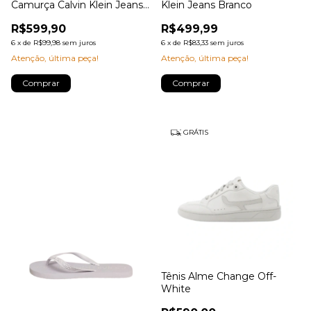
Camurça Calvin Klein Jeans
Klein Jeans Branco
Off White
R$599,90
R$499,99
6
x
de
R$99,98
sem juros
6
x
de
R$83,33
sem juros
Atenção, última peça!
Atenção, última peça!
Comprar
Comprar
GRÁTIS
Tênis Alme Change Off-
White