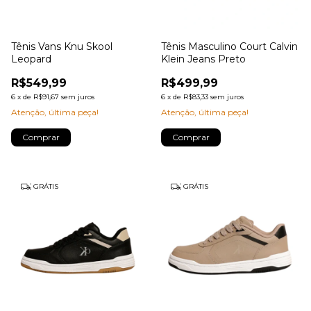
Tênis Vans Knu Skool
Tênis Masculino Court Calvin
Leopard
Klein Jeans Preto
R$549,99
R$499,99
6
x
de
R$91,67
sem juros
6
x
de
R$83,33
sem juros
Atenção, última peça!
Atenção, última peça!
Comprar
Comprar
GRÁTIS
GRÁTIS