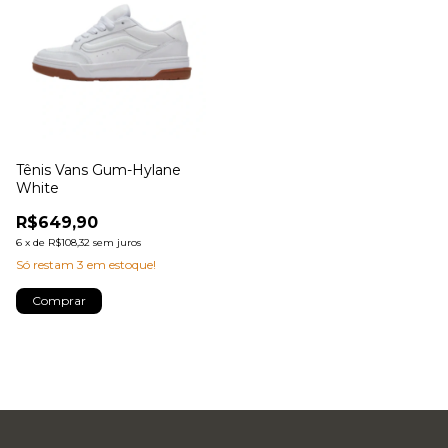
Tênis Vans Gum-Hylane
White
R$649,90
6
x
de
R$108,32
sem juros
Só restam
3
em estoque!
Comprar