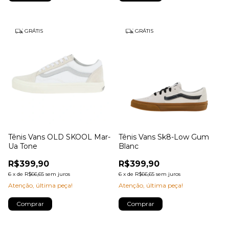
GRÁTIS
GRÁTIS
Tênis Vans OLD SKOOL Mar-
Tênis Vans Sk8-Low Gum
Ua Tone
Blanc
R$399,90
R$399,90
6
x
de
R$66,65
sem juros
6
x
de
R$66,65
sem juros
Atenção, última peça!
Atenção, última peça!
Comprar
Comprar