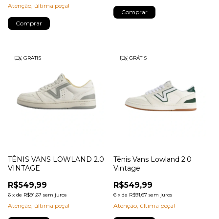
Atenção, última peça!
Comprar
Comprar
GRÁTIS
GRÁTIS
TÊNIS VANS LOWLAND 2.0
Tênis Vans Lowland 2.0
VINTAGE
Vintage
R$549,99
R$549,99
6
x
de
R$91,67
sem juros
6
x
de
R$91,67
sem juros
Atenção, última peça!
Atenção, última peça!