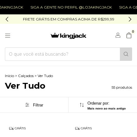
JACK
SIGA A GENTE NO PERFIL @LOJAKINGJACK
SIGA A GENTE N
FRETE GRÁTIS EM COMPRAS ACIMA DE R$299,99
0
Início
>
Calçados
>
Ver Tudo
Ver Tudo
55 produtos
Ordenar por:
Filtrar
Mais novo ao mais antigo
GRÁTIS
GRÁTIS