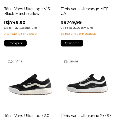
Tênis Vans Ultrarange Vr3
Tênis Vans Ultrarange MTE
Black Marshmallow
UA
R$749,90
R$749,99
6
x
de
R$124,98
sem juros
6
x
de
R$125,00
sem juros
Atenção, última peça!
Só restam
2
em estoque!
Comprar
Comprar
GRÁTIS
GRÁTIS
Tênis Vans Ultrarange 2.0
Tênis Vans Ultrarange 2.0 SE