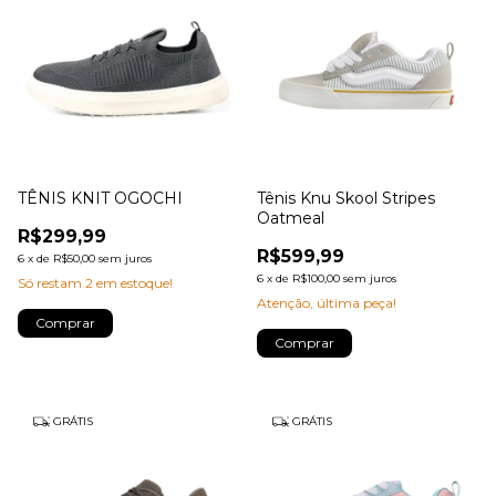
TÊNIS KNIT OGOCHI
Tênis Knu Skool Stripes
Oatmeal
R$299,99
R$599,99
6
x
de
R$50,00
sem juros
6
x
de
R$100,00
sem juros
Só restam
2
em estoque!
Atenção, última peça!
Comprar
Comprar
GRÁTIS
GRÁTIS