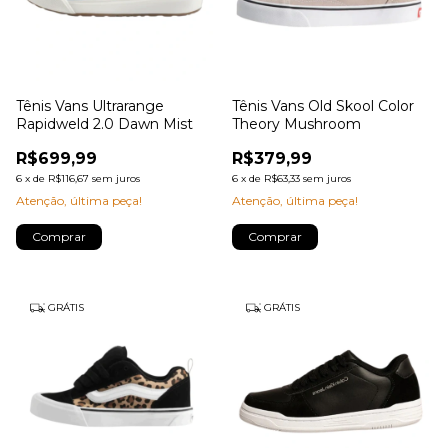
Tênis Vans Ultrarange
Tênis Vans Old Skool Color
Rapidweld 2.0 Dawn Mist
Theory Mushroom
R$699,99
R$379,99
6
x
de
R$116,67
sem juros
6
x
de
R$63,33
sem juros
Atenção, última peça!
Atenção, última peça!
Comprar
Comprar
GRÁTIS
GRÁTIS