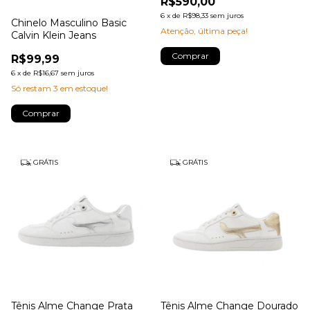
R$590,00
6
x
de
R$98,33
sem juros
Chinelo Masculino Basic
Atenção, última peça!
Calvin Klein Jeans
Comprar
R$99,99
6
x
de
R$16,67
sem juros
Só restam
3
em estoque!
Comprar
GRÁTIS
GRÁTIS
Tênis Alme Change Prata
Tênis Alme Change Dourado