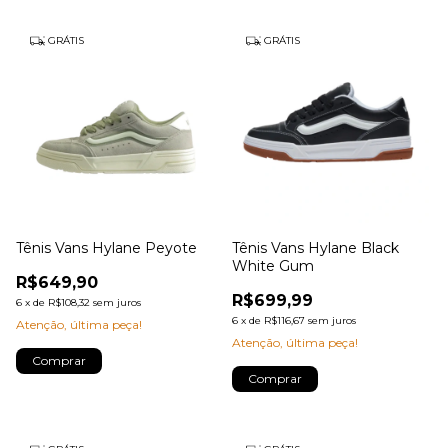
GRÁTIS
GRÁTIS
Tênis Vans Hylane Peyote
Tênis Vans Hylane Black
White Gum
R$649,90
R$699,99
6
x
de
R$108,32
sem juros
6
x
de
R$116,67
sem juros
Atenção, última peça!
Atenção, última peça!
Comprar
Comprar