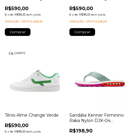
R$590,00
R$590,00
6
x
de
R$98,33
sem juros
6
x
de
R$98,33
sem juros
Atenção, última peça!
Atenção, última peça!
Comprar
Comprar
GRÁTIS
Tênis Alme Change Verde
Sandália Kenner Feminino
Raka Nylon DJK-04
R$590,00
Pink/Laranja/Branco
R$198,90
6
x
de
R$98,33
sem juros