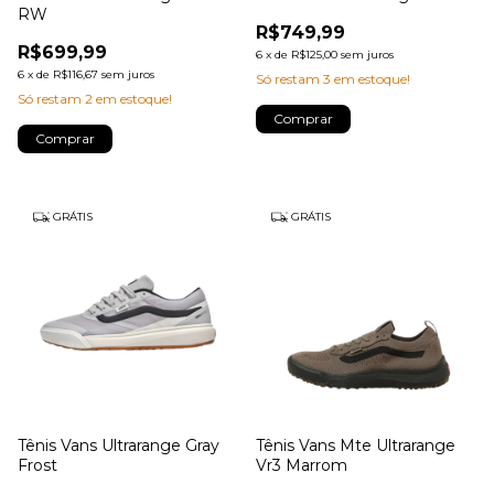
RW
R$749,99
R$699,99
6
x
de
R$125,00
sem juros
6
x
de
R$116,67
sem juros
Só restam
3
em estoque!
Só restam
2
em estoque!
Comprar
Comprar
GRÁTIS
GRÁTIS
Tênis Vans Ultrarange Gray
Tênis Vans Mte Ultrarange
Frost
Vr3 Marrom