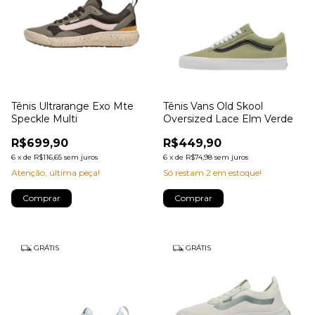
Tênis Ultrarange Exo Mte
Tênis Vans Old Skool
Speckle Multi
Oversized Lace Elm Verde
R$699,90
R$449,90
6
x
de
R$116,65
sem juros
6
x
de
R$74,98
sem juros
Atenção, última peça!
Só restam
2
em estoque!
Comprar
Comprar
GRÁTIS
GRÁTIS