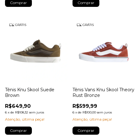
Comprar
Comprar
GRÁTIS
GRÁTIS
Tênis Knu Skool Suede
Tênis Vans Knu Skool Theory
Brown
Rust Bronze
R$649,90
R$599,99
6
x
de
R$108,32
sem juros
6
x
de
R$100,00
sem juros
Atenção, última peça!
Atenção, última peça!
Comprar
Comprar