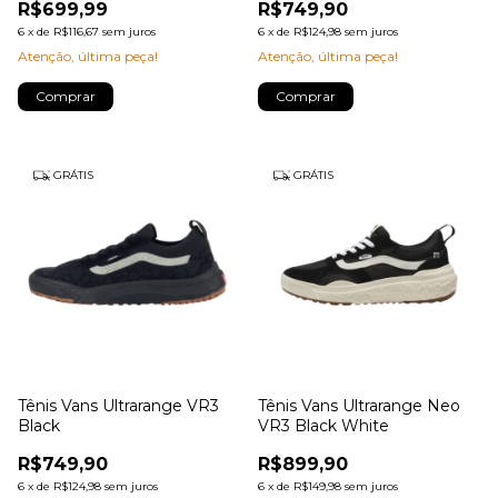
R$699,99
R$749,90
6
x
de
R$116,67
sem juros
6
x
de
R$124,98
sem juros
Atenção, última peça!
Atenção, última peça!
Comprar
Comprar
GRÁTIS
GRÁTIS
Tênis Vans Ultrarange VR3
Tênis Vans Ultrarange Neo
Black
VR3 Black White
R$749,90
R$899,90
6
x
de
R$124,98
sem juros
6
x
de
R$149,98
sem juros