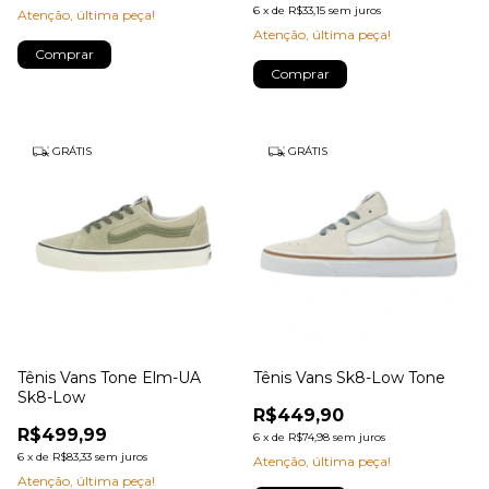
6
x
de
R$33,15
sem juros
Atenção, última peça!
Atenção, última peça!
Comprar
Comprar
GRÁTIS
GRÁTIS
Tênis Vans Tone Elm-UA
Tênis Vans Sk8-Low Tone
Sk8-Low
R$449,90
R$499,99
6
x
de
R$74,98
sem juros
6
x
de
R$83,33
sem juros
Atenção, última peça!
Atenção, última peça!