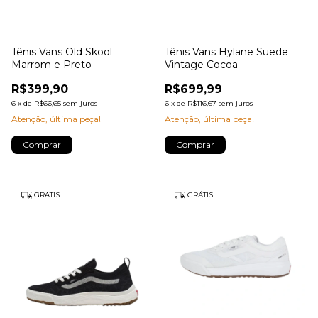
Tênis Vans Old Skool
Tênis Vans Hylane Suede
Marrom e Preto
Vintage Cocoa
R$399,90
R$699,99
6
x
de
R$66,65
sem juros
6
x
de
R$116,67
sem juros
Atenção, última peça!
Atenção, última peça!
Comprar
Comprar
GRÁTIS
GRÁTIS