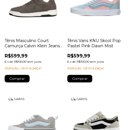
Tênis Masculino Court
Tênis Vans KNU Skool Pop
Camurça Calvin Klein Jeans
Pastel Pink Dawn Mist
Chumbo
R$599,99
R$599,99
6
x
de
R$100,00
sem juros
6
x
de
R$100,00
sem juros
Atenção, última peça!
Atenção, última peça!
Comprar
Comprar
GRÁTIS
GRÁTIS