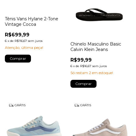
Tênis Vans Hylane 2-Tone
Vintage Cocoa
R$699,99
6
x
de
R$116,67
sem juros
Chinelo Masculino Basic
Atenção, última peça!
Calvin Klein Jeans
Comprar
R$99,99
6
x
de
R$16,67
sem juros
Só restam
2
em estoque!
Comprar
GRÁTIS
GRÁTIS