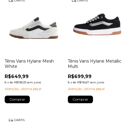
GRÁTIS
GRÁTIS
Tênis Vans Hylane Mesh
Tênis Vans Hylane Metallic
White
Multi
R$649,99
R$699,99
6
x
de
R$108,33
sem juros
6
x
de
R$116,67
sem juros
Atenção, última peça!
Atenção, última peça!
Comprar
Comprar
GRÁTIS