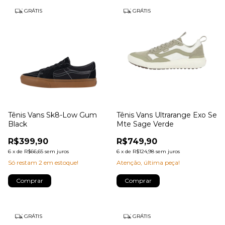
GRÁTIS
GRÁTIS
Tênis Vans Sk8-Low Gum
Tênis Vans Ultrarange Exo Se
Black
Mte Sage Verde
R$399,90
R$749,90
6
x
de
R$66,65
sem juros
6
x
de
R$124,98
sem juros
Só restam
2
em estoque!
Atenção, última peça!
Comprar
Comprar
GRÁTIS
GRÁTIS