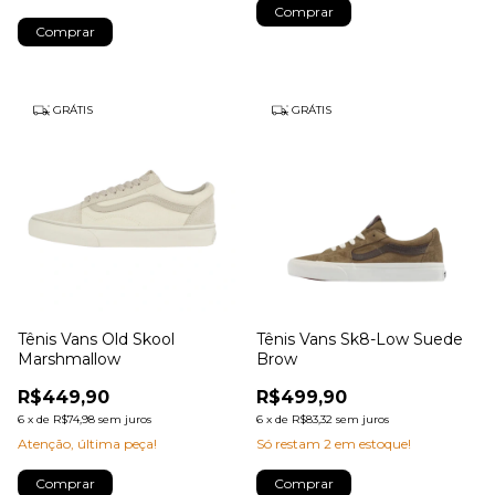
Comprar
Comprar
GRÁTIS
GRÁTIS
Tênis Vans Old Skool
Tênis Vans Sk8-Low Suede
Marshmallow
Brow
R$449,90
R$499,90
6
x
de
R$74,98
sem juros
6
x
de
R$83,32
sem juros
Atenção, última peça!
Só restam
2
em estoque!
Comprar
Comprar