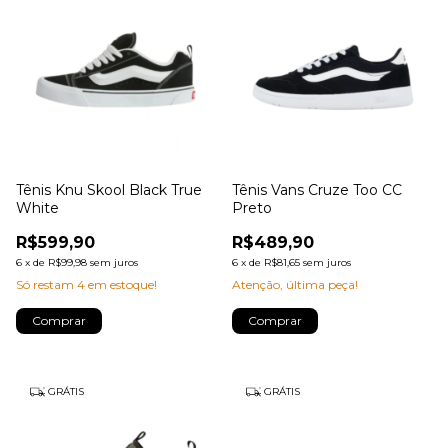
Tênis Knu Skool Black True
Tênis Vans Cruze Too CC
White
Preto
R$599,90
R$489,90
6
x
de
R$99,98
sem juros
6
x
de
R$81,65
sem juros
Só restam
4
em estoque!
Atenção, última peça!
Comprar
Comprar
GRÁTIS
GRÁTIS