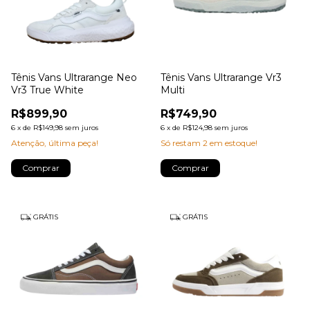
Tênis Vans Ultrarange Neo
Tênis Vans Ultrarange Vr3
Vr3 True White
Multi
R$899,90
R$749,90
6
x
de
R$149,98
sem juros
6
x
de
R$124,98
sem juros
Atenção, última peça!
Só restam
2
em estoque!
Comprar
Comprar
GRÁTIS
GRÁTIS