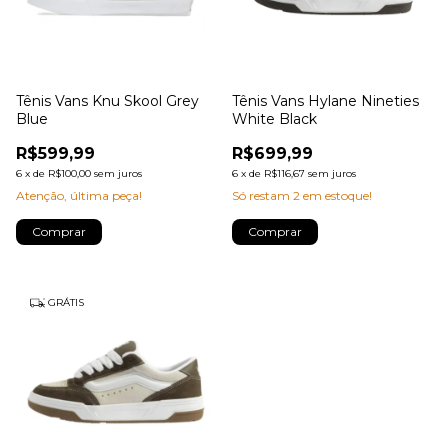
Tênis Vans Knu Skool Grey
Tênis Vans Hylane Nineties
Blue
White Black
R$599,99
R$699,99
6
x
de
R$100,00
sem juros
6
x
de
R$116,67
sem juros
Atenção, última peça!
Só restam
2
em estoque!
Comprar
Comprar
GRÁTIS