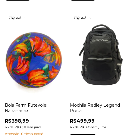
GRÁTIS
GRÁTIS
Bola Farm Futevolei
Mochila Redley Legend
Bananamix
Preta
R$398,99
R$499,99
6
x
de
R$66,50
sem juros
6
x
de
R$83,33
sem juros
Atenção, última peça!