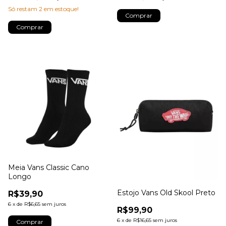
Só restam
2
em estoque!
Comprar
Comprar
Meia Vans Classic Cano
Longo
Estojo Vans Old Skool Preto
R$39,90
6
x
de
R$6,65
sem juros
R$99,90
6
x
de
R$16,65
sem juros
Comprar