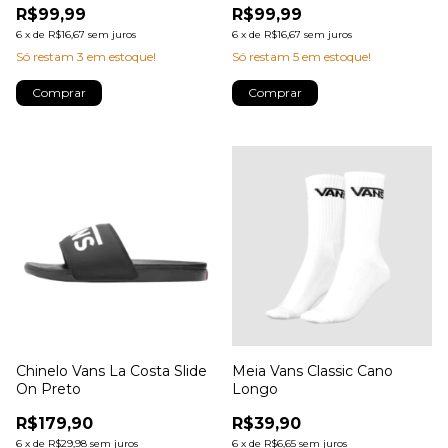
R$99,99
R$99,99
6
x
de
R$16,67
sem juros
6
x
de
R$16,67
sem juros
Só restam
3
em estoque!
Só restam
5
em estoque!
Comprar
Comprar
Chinelo Vans La Costa Slide
Meia Vans Classic Cano
On Preto
Longo
R$179,90
R$39,90
6
x
de
R$29,98
sem juros
6
x
de
R$6,65
sem juros