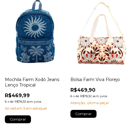
Mochila Farm Xodó Jeans
Bolsa Farm Viva Florejo
Lenço Tropical
R$469,90
R$469,99
6
x
de
R$78,32
sem juros
6
x
de
R$78,33
sem juros
Atenção, última peça!
Só restam
5
em estoque!
Comprar