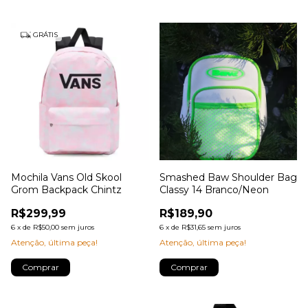
GRÁTIS
Mochila Vans Old Skool
Smashed Baw Shoulder Bag
Grom Backpack Chintz
Classy 14 Branco/Neon
R$299,99
R$189,90
6
x
de
R$50,00
sem juros
6
x
de
R$31,65
sem juros
Atenção, última peça!
Atenção, última peça!
Comprar