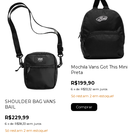
Mochila Vans Got This Mini
Preta
R$199,90
6
x
de
R$33,32
sem juros
Só restam
2
em estoque!
SHOULDER BAG VANS
BAIL
R$229,99
6
x
de
R$38,33
sem juros
Só restam
2
em estoque!