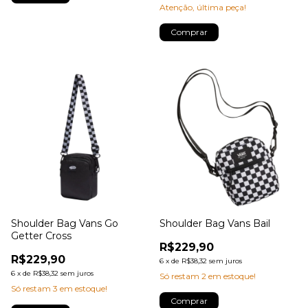
Atenção, última peça!
Comprar
Shoulder Bag Vans Go
Shoulder Bag Vans Bail
Getter Cross
R$229,90
R$229,90
6
x
de
R$38,32
sem juros
6
x
de
R$38,32
sem juros
Só restam
2
em estoque!
Só restam
3
em estoque!
Comprar