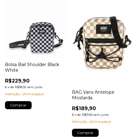
Bolsa Bail Shoulder Black
White
R$229,90
6
x
de
R$38,32
sem juros
BAG Vans Antelope
Atenção, última peça!
Mostarda
Comprar
R$189,90
6
x
de
R$31,65
sem juros
Atenção, última peça!