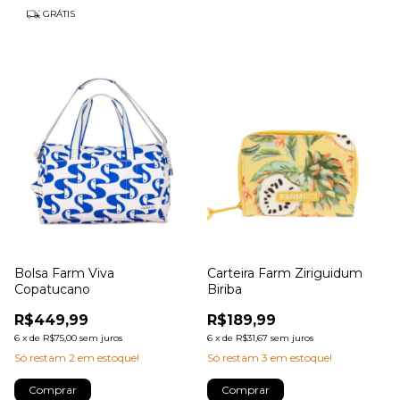
GRÁTIS
Bolsa Farm Viva
Carteira Farm Ziriguidum
Copatucano
Biriba
R$449,99
R$189,99
6
x
de
R$75,00
sem juros
6
x
de
R$31,67
sem juros
Só restam
2
em estoque!
Só restam
3
em estoque!