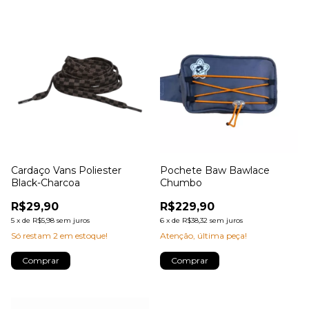
Cardaço Vans Poliester
Pochete Baw Bawlace
Black-Charcoa
Chumbo
R$29,90
R$229,90
5
x
de
R$5,98
sem juros
6
x
de
R$38,32
sem juros
Só restam
2
em estoque!
Atenção, última peça!
Comprar
Comprar