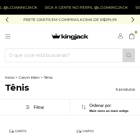
L @LOJAKINGJACK
SIGA A GENTE NO PERFIL @LOJAKINGJACK
SIG
FRETE GRÁTIS EM COMPRAS ACIMA DE R$299,99
0
Início
>
Calvin Klein
>
Tênis
Tênis
6 produtos
Ordenar por:
Filtrar
Mais novo ao mais antigo
GRÁTIS
GRÁTIS