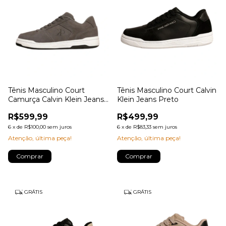
Tênis Masculino Court
Tênis Masculino Court Calvin
Camurça Calvin Klein Jeans
Klein Jeans Preto
Chumbo
R$599,99
R$499,99
6
x
de
R$100,00
sem juros
6
x
de
R$83,33
sem juros
Atenção, última peça!
Atenção, última peça!
Comprar
Comprar
GRÁTIS
GRÁTIS