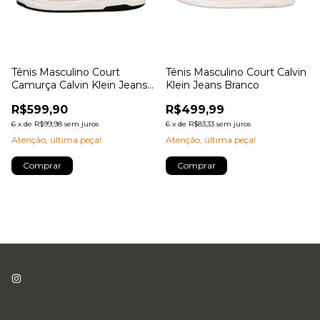
Tênis Masculino Court
Tênis Masculino Court Calvin
Camurça Calvin Klein Jeans
Klein Jeans Branco
Off White
R$599,90
R$499,99
6
x
de
R$99,98
sem juros
6
x
de
R$83,33
sem juros
Atenção, última peça!
Atenção, última peça!
Comprar
Comprar