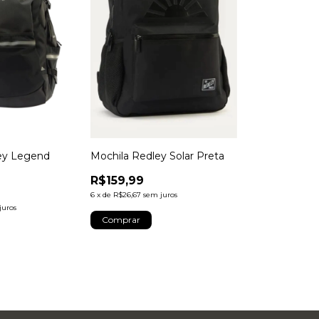
ey Legend
Mochila Redley Solar Preta
R$159,99
6
x
de
R$26,67
sem juros
juros