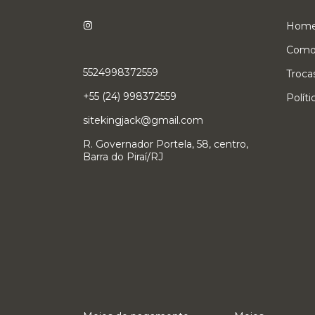
Hom
Como
5524998372559
Troca
+55 (24) 998372559
Polít
sitekingjack@gmail.com
R. Governador Portela, 58, centro,
Barra do Piraí/RJ