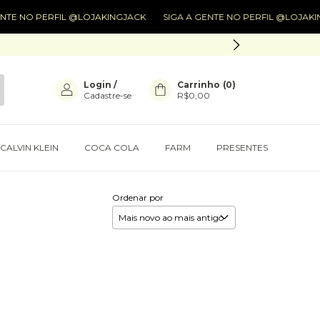
TE NO PERFIL @LOJAKINGJACK
SIGA A GENTE NO PERFIL @LOJAKIN
Login
/
Carrinho
(
0
)
Cadastre-se
R$0,00
CALVIN KLEIN
COCA COLA
FARM
PRESENTES
Ordenar por