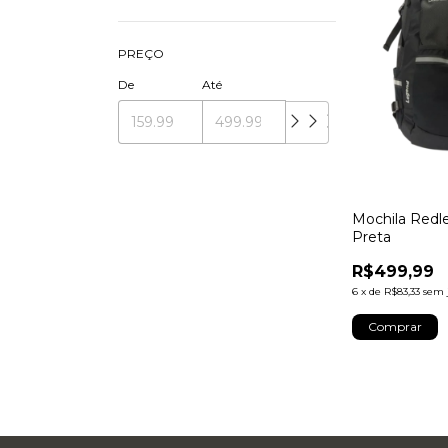
PREÇO
De
Até
Mochila Redl
Preta
R$499,99
6
x
de
R$83,33
sem 