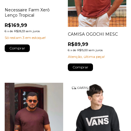
Necessaire Farm Xerô
Lenço Tropical
R$169,99
6
x
de
R$28,33
sem juros
CAMISA OGOCHI MESC
Só restam
3
em estoque!
R$89,99
6
x
de
R$15,00
sem juros
Atenção, última peça!
Comprar
GRÁTIS