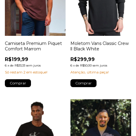
Camiseta Premium Piquet
Moletom Vans Classic Crew
Comfort Marrom
ll Black White
R$199,99
R$299,99
6
x
de
R$33,33
sem juros
6
x
de
R$50,00
sem juros
Só restam
2
em estoque!
Atenção, última peça!
Comprar
Comprar