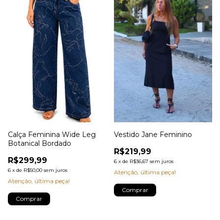
Calça Feminina Wide Leg
Vestido Jane Feminino
Botanical Bordado
R$219,99
R$299,99
6
x
de
R$36,67
sem juros
6
x
de
R$50,00
sem juros
Atenção, última peça!
Atenção, última peça!
Comprar
Comprar