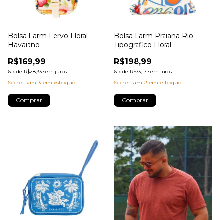
Bolsa Farm Fervo Floral
Bolsa Farm Praiana Rio
Havaiano
Tipografico Floral
R$169,99
R$198,99
6
x
de
R$28,33
sem juros
6
x
de
R$33,17
sem juros
Só restam
3
em estoque!
Só restam
2
em estoque!