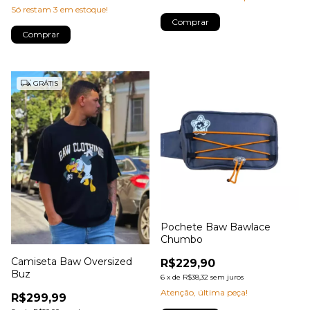
Só restam
3
em estoque!
Comprar
Comprar
GRÁTIS
Pochete Baw Bawlace
Chumbo
Camiseta Baw Oversized
R$229,90
Buz
6
x
de
R$38,32
sem juros
Atenção, última peça!
R$299,99