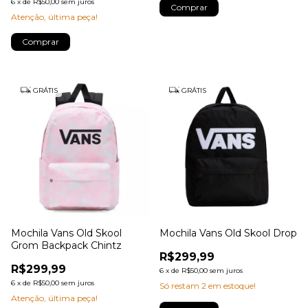
6
x
de
R$50,00
sem juros
Comprar
Atenção, última peça!
Comprar
GRÁTIS
GRÁTIS
Mochila Vans Old Skool
Mochila Vans Old Skool Drop
Grom Backpack Chintz
R$299,99
R$299,99
6
x
de
R$50,00
sem juros
6
x
de
R$50,00
sem juros
Só restam
2
em estoque!
Atenção, última peça!