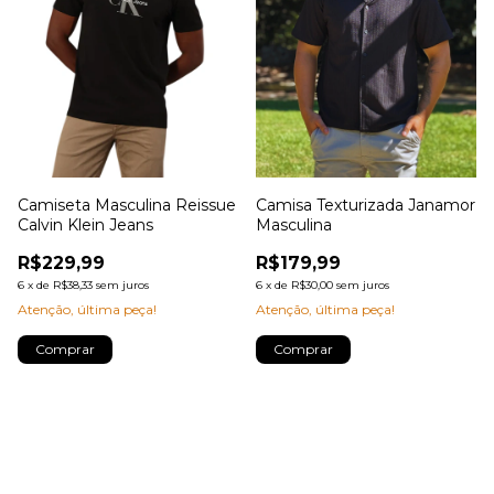
Camiseta Masculina Reissue
Camisa Texturizada Janamor
Calvin Klein Jeans
Masculina
R$229,99
R$179,99
6
x
de
R$38,33
sem juros
6
x
de
R$30,00
sem juros
Atenção, última peça!
Atenção, última peça!
Comprar
Comprar