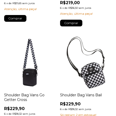
R$219,00
6
x
de
R$31,65
sem juros
6
x
de
R$36,50
sem juros
Atenção, última peça!
Atenção, última peça!
Comprar
Comprar
Shoulder Bag Vans Go
Shoulder Bag Vans Bail
Getter Cross
R$229,90
R$229,90
6
x
de
R$38,32
sem juros
6
x
de
R$38,32
sem juros
Só restam
2
em estoque!