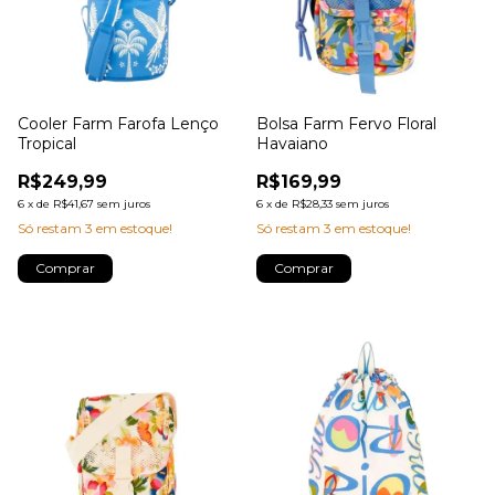
Cooler Farm Farofa Lenço
Bolsa Farm Fervo Floral
Tropical
Havaiano
R$249,99
R$169,99
6
x
de
R$41,67
sem juros
6
x
de
R$28,33
sem juros
Só restam
3
em estoque!
Só restam
3
em estoque!