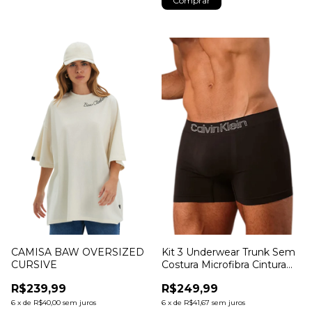
Comprar
CAMISA BAW OVERSIZED
Kit 3 Underwear Trunk Sem
CURSIVE
Costura Microfibra Cintura
Baixa Cueca Calvin Klein
R$239,99
R$249,99
Preto s
6
x
de
R$40,00
sem juros
6
x
de
R$41,67
sem juros