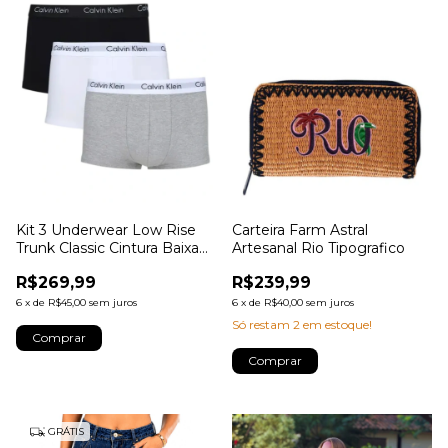
Kit 3 Underwear Low Rise
Carteira Farm Astral
Trunk Classic Cintura Baixa
Artesanal Rio Tipografico
Com Elastano Cuecas Calvin
R$269,99
R$239,99
Klein Multicolor
6
x
de
R$45,00
sem juros
6
x
de
R$40,00
sem juros
Só restam
2
em estoque!
Comprar
GRÁTIS