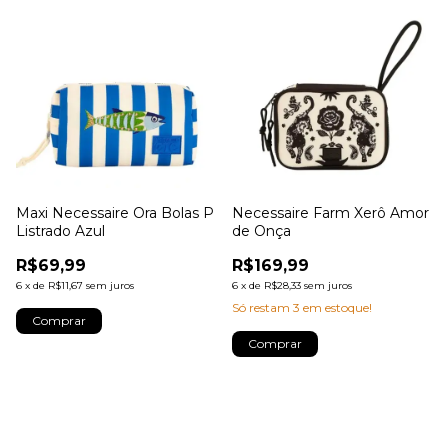
Maxi Necessaire Ora Bolas P
Necessaire Farm Xerô Amor
Listrado Azul
de Onça
R$69,99
R$169,99
6
x
de
R$11,67
sem juros
6
x
de
R$28,33
sem juros
Só restam
3
em estoque!