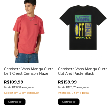
Camiseta Vans Manga Curta
Camiseta Vans Manga Curta
Left Chest Crimson Haze
Cut And Paste Black
R$109,99
R$159,99
6
x
de
R$18,33
sem juros
6
x
de
R$26,67
sem juros
Só restam
3
em estoque!
Atenção, última peça!
Comprar
Comprar