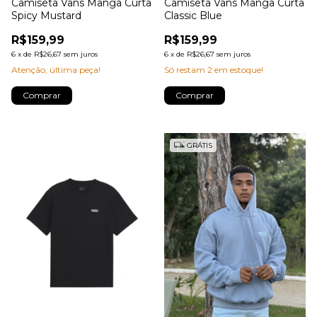
Camiseta Vans Manga Curta
Camiseta Vans Manga Curta
Spicy Mustard
Classic Blue
R$159,99
R$159,99
6
x
de
R$26,67
sem juros
6
x
de
R$26,67
sem juros
Atenção, última peça!
Só restam
2
em estoque!
Comprar
Comprar
GRÁTIS