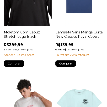
Moletom Com Capuz
Camiseta Vans Manga Curta
Stretch Logo Black
New Classics Royal Cobalt
R$399,99
R$139,99
6
x
de
R$66,67
sem juros
6
x
de
R$23,33
sem juros
Atenção, última peça!
Só restam
2
em estoque!
Comprar
Comprar