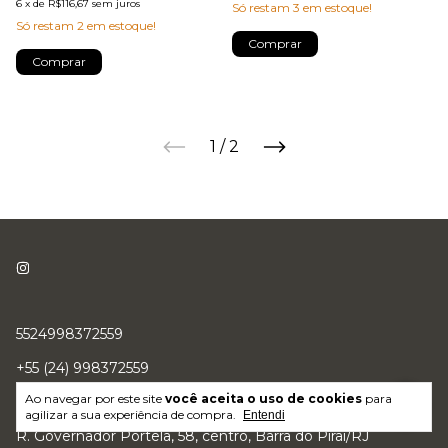
6
x
de
R$116,67
sem juros
Só restam
3
em estoque!
Só restam
2
em estoque!
Comprar
Comprar
1
/
2
5524998372559
+55 (24) 998372559
Ao navegar por este site
você aceita o uso de cookies
para
sitekingjack@gmail.com
agilizar a sua experiência de compra.
Entendi
R. Governador Portela, 58, centro, Barra do Piraí/RJ