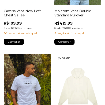
Camisa Vans New Left
Moletom Vans Double
Chest Ss Tee
Standard Pullover
R$109,99
R$419,99
6
x
de
R$18,33
sem juros
6
x
de
R$70,00
sem juros
Só restam
4
em estoque!
Atenção, última peça!
Comprar
Comprar
GRÁTIS