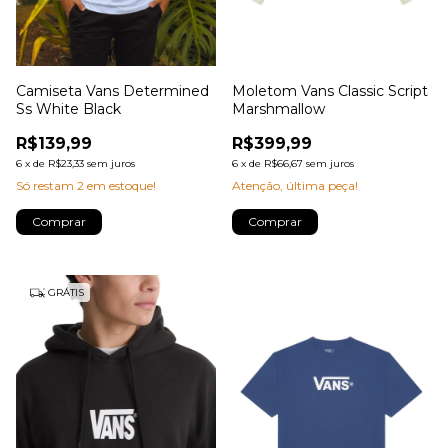
Camiseta Vans Determined
Moletom Vans Classic Script
Ss White Black
Marshmallow
R$139,99
R$399,99
6
x
de
R$23,33
sem juros
6
x
de
R$66,67
sem juros
Só restam
2
em estoque!
Atenção, última peça!
Comprar
Comprar
GRÁTIS