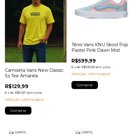
Tênis Vans KNU Skool Pop
Pastel Pink Dawn Mist
R$599,99
6
x
de
R$100,00
sem juros
Camiseta Vans New Classic
Atenção, última peça!
Ss Tee Amarela
Comprar
R$129,99
6
x
de
R$21,67
sem juros
Atenção, última peça!
Comprar
GRÁTIS
GRÁTIS