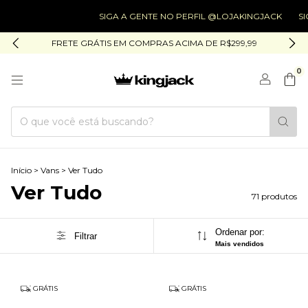
SIGA A GENTE NO PERFIL @LOJAKINGJACK
SIGA A GEN
FRETE GRÁTIS EM COMPRAS ACIMA DE R$299,99
0
Início
>
Vans
>
Ver Tudo
Ver Tudo
71 produtos
Ordenar por:
Filtrar
Mais vendidos
GRÁTIS
GRÁTIS