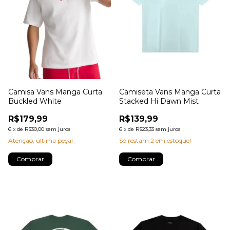
Camisa Vans Manga Curta
Camiseta Vans Manga Curta
Buckled White
Stacked Hi Dawn Mist
R$179,99
R$139,99
6
x
de
R$30,00
sem juros
6
x
de
R$23,33
sem juros
Atenção, última peça!
Só restam
2
em estoque!
Comprar
Comprar