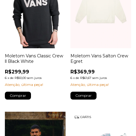
Moletom Vans Classic Crew
Moletom Vans Salton Crew
ll Black White
Egret
R$299,99
R$369,99
6
x
de
R$50,00
sem juros
6
x
de
R$61,67
sem juros
Atenção, última peça!
Atenção, última peça!
Comprar
Comprar
GRÁTIS