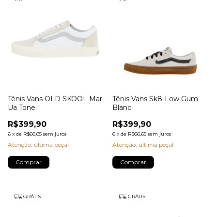
Tênis Vans OLD SKOOL Mar-
Tênis Vans Sk8-Low Gum
Ua Tone
Blanc
R$399,90
R$399,90
6
x
de
R$66,65
sem juros
6
x
de
R$66,65
sem juros
Atenção, última peça!
Atenção, última peça!
Comprar
Comprar
GRÁTIS
GRÁTIS