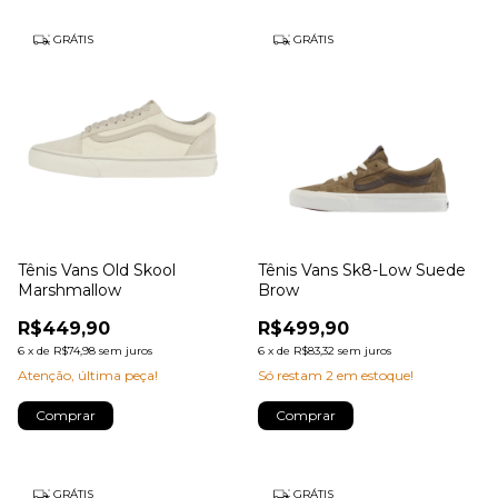
GRÁTIS
GRÁTIS
Tênis Vans Old Skool
Tênis Vans Sk8-Low Suede
Marshmallow
Brow
R$449,90
R$499,90
6
x
de
R$74,98
sem juros
6
x
de
R$83,32
sem juros
Atenção, última peça!
Só restam
2
em estoque!
Comprar
Comprar
GRÁTIS
GRÁTIS