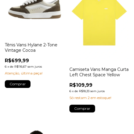
Tênis Vans Hylane 2-Tone
Vintage Cocoa
R$699,99
6
x
de
R$116,67
sem juros
Camiseta Vans Manga Curta
Atenção, última peça!
Left Chest Space Yellow
Comprar
R$109,99
6
x
de
R$18,33
sem juros
Só restam
2
em estoque!
Comprar