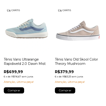
GRÁTIS
GRÁTIS
Tênis Vans Ultrarange
Tênis Vans Old Skool Color
Rapidweld 2.0 Dawn Mist
Theory Mushroom
R$699,99
R$379,99
6
x
de
R$116,67
sem juros
6
x
de
R$63,33
sem juros
Atenção, última peça!
Atenção, última peça!
Comprar
Comprar