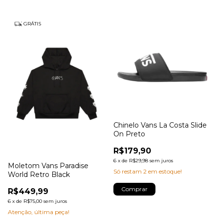
GRÁTIS
Chinelo Vans La Costa Slide
On Preto
R$179,90
6
x
de
R$29,98
sem juros
Moletom Vans Paradise
Só restam
2
em estoque!
World Retro Black
Comprar
R$449,99
6
x
de
R$75,00
sem juros
Atenção, última peça!