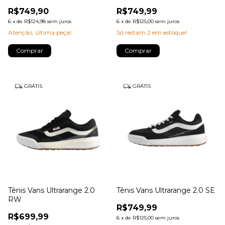
R$749,90
R$749,99
6
x
de
R$124,98
sem juros
6
x
de
R$125,00
sem juros
Atenção, última peça!
Só restam
2
em estoque!
Comprar
Comprar
GRÁTIS
GRÁTIS
Tênis Vans Ultrarange 2.0
Tênis Vans Ultrarange 2.0 SE
RW
R$749,99
R$699,99
6
x
de
R$125,00
sem juros