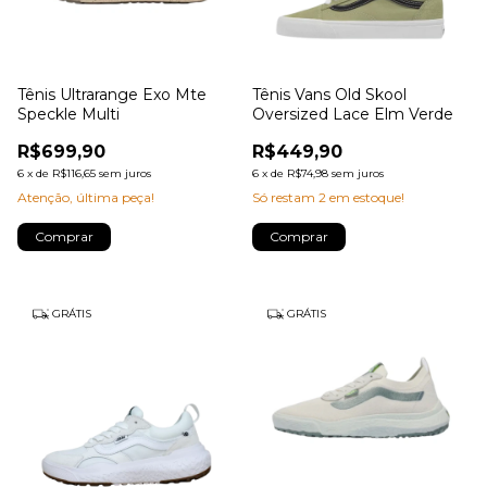
Tênis Ultrarange Exo Mte
Tênis Vans Old Skool
Speckle Multi
Oversized Lace Elm Verde
R$699,90
R$449,90
6
x
de
R$116,65
sem juros
6
x
de
R$74,98
sem juros
Atenção, última peça!
Só restam
2
em estoque!
Comprar
Comprar
GRÁTIS
GRÁTIS