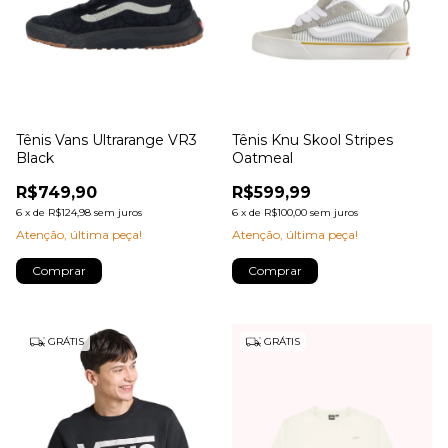
Tênis Vans Ultrarange VR3
Tênis Knu Skool Stripes
Black
Oatmeal
R$749,90
R$599,99
6
x
de
R$124,98
sem juros
6
x
de
R$100,00
sem juros
Atenção, última peça!
Atenção, última peça!
Comprar
Comprar
GRÁTIS
GRÁTIS