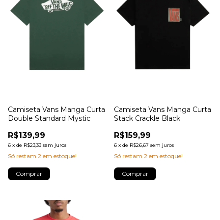
Camiseta Vans Manga Curta
Camiseta Vans Manga Curta
Double Standard Mystic
Stack Crackle Black
R$139,99
R$159,99
6
x
de
R$23,33
sem juros
6
x
de
R$26,67
sem juros
Só restam
2
em estoque!
Só restam
2
em estoque!
Comprar
Comprar