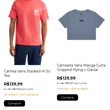
Camiseta Vans Manga Curta
Cropped Flying v Glacial
Camisa Vans Stacked Hi Ss
Tee
R$129,99
6
x
de
R$21,67
sem juros
R$139,99
Atenção, última peça!
6
x
de
R$23,33
sem juros
Só restam
2
em estoque!
Comprar
Comprar