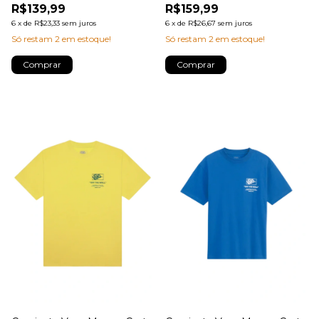
R$139,99
R$159,99
6
x
de
R$23,33
sem juros
6
x
de
R$26,67
sem juros
Só restam
2
em estoque!
Só restam
2
em estoque!
Comprar
Comprar