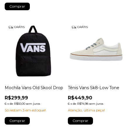
Comprar
GRÁTIS
GRÁTIS
Mochila Vans Old Skool Drop
Tênis Vans Sk8-Low Tone
R$299,99
R$449,90
6
x
de
R$50,00
sem juros
6
x
de
R$74,98
sem juros
Só restam
3
em estoque!
Atenção, última peça!
Comprar
Comprar