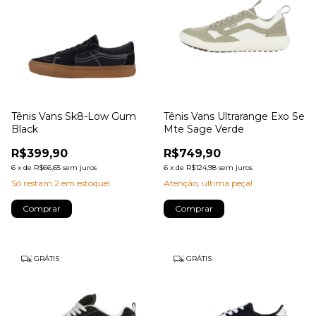
Tênis Vans Sk8-Low Gum
Tênis Vans Ultrarange Exo Se
Black
Mte Sage Verde
R$399,90
R$749,90
6
x
de
R$66,65
sem juros
6
x
de
R$124,98
sem juros
Só restam
2
em estoque!
Atenção, última peça!
Comprar
Comprar
GRÁTIS
GRÁTIS