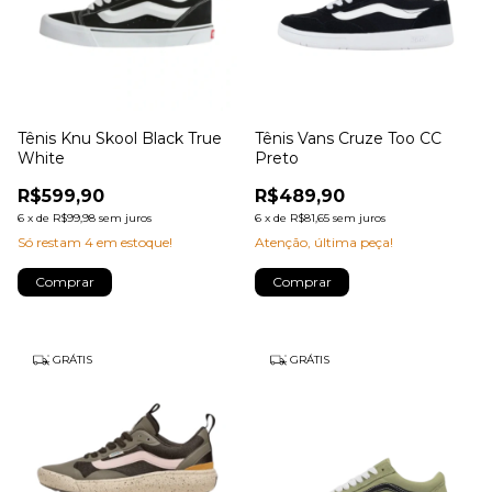
Tênis Knu Skool Black True
Tênis Vans Cruze Too CC
White
Preto
R$599,90
R$489,90
6
x
de
R$99,98
sem juros
6
x
de
R$81,65
sem juros
Só restam
4
em estoque!
Atenção, última peça!
Comprar
Comprar
GRÁTIS
GRÁTIS