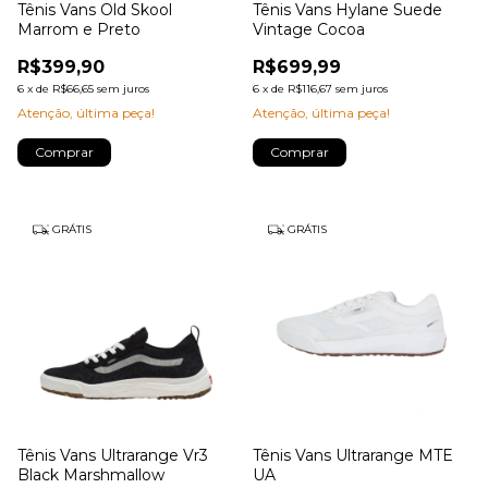
Tênis Vans Old Skool
Tênis Vans Hylane Suede
Marrom e Preto
Vintage Cocoa
R$399,90
R$699,99
6
x
de
R$66,65
sem juros
6
x
de
R$116,67
sem juros
Atenção, última peça!
Atenção, última peça!
Comprar
Comprar
GRÁTIS
GRÁTIS
Tênis Vans Ultrarange Vr3
Tênis Vans Ultrarange MTE
Black Marshmallow
UA