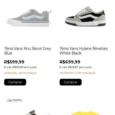
Tênis Vans Knu Skool Grey
Tênis Vans Hylane Nineties
Blue
White Black
R$599,99
R$699,99
6
x
de
R$100,00
sem juros
6
x
de
R$116,67
sem juros
Atenção, última peça!
Só restam
2
em estoque!
Comprar
Comprar
GRÁTIS