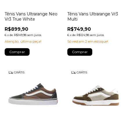
Tênis Vans Ultrarange Neo
Tênis Vans Ultrarange Vr3
Vr3 True White
Multi
R$899,90
R$749,90
6
x
de
R$149,98
sem juros
6
x
de
R$124,98
sem juros
Atenção, última peça!
Só restam
2
em estoque!
Comprar
Comprar
GRÁTIS
GRÁTIS