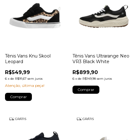
Tênis Vans Knu Skool
Tênis Vans Ultrarange Neo
Leopard
VR3 Black White
R$549,99
R$899,90
6
x
de
R$91,67
sem juros
6
x
de
R$149,98
sem juros
Atenção, última peça!
Comprar
Comprar
GRÁTIS
GRÁTIS