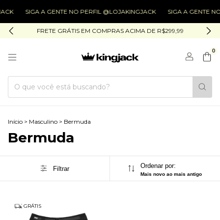
ACK
SIGA A GENTE NO PERFIL @LOJAKINGJACK
SIGA A GENTE NO
FRETE GRÁTIS EM COMPRAS ACIMA DE R$299,99
0
Início
>
Masculino
>
Bermuda
Bermuda
Ordenar por:
Filtrar
Mais novo ao mais antigo
GRÁTIS