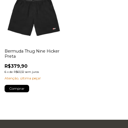
Bermuda Thug Nine Hicker
Preta
R$379,90
6
x
de
R$63,32
sem juros
Atenção, última peça!
Comprar