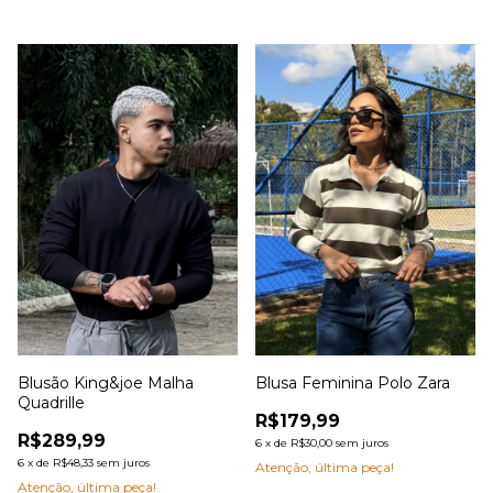
Blusão King&joe Malha
Blusa Feminina Polo Zara
Quadrille
R$179,99
R$289,99
6
x
de
R$30,00
sem juros
6
x
de
R$48,33
sem juros
Atenção, última peça!
Atenção, última peça!