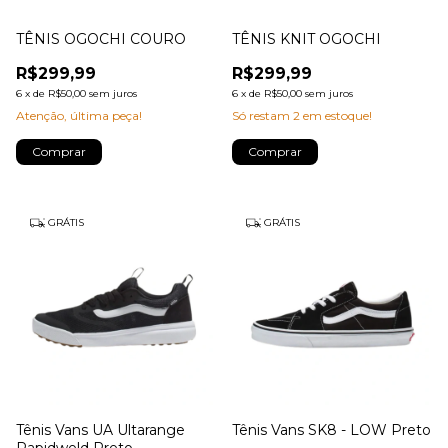
TÊNIS OGOCHI COURO
TÊNIS KNIT OGOCHI
R$299,99
R$299,99
6
x
de
R$50,00
sem juros
6
x
de
R$50,00
sem juros
Atenção, última peça!
Só restam
2
em estoque!
Comprar
Comprar
GRÁTIS
GRÁTIS
Tênis Vans UA Ultarange
Tênis Vans SK8 - LOW Preto