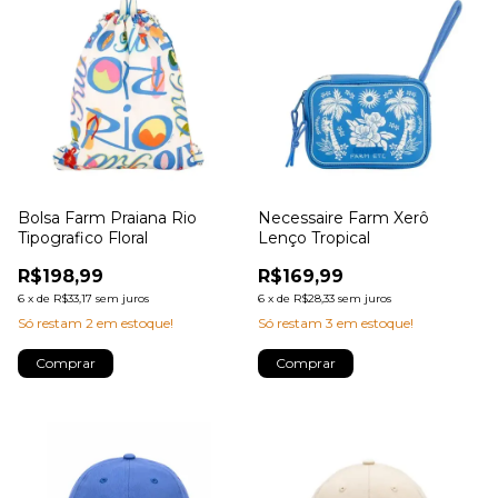
Bolsa Farm Praiana Rio
Necessaire Farm Xerô
Tipografico Floral
Lenço Tropical
R$198,99
R$169,99
6
x
de
R$33,17
sem juros
6
x
de
R$28,33
sem juros
Só restam
2
em estoque!
Só restam
3
em estoque!