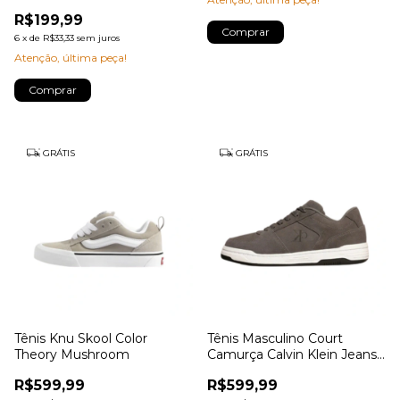
R$199,99
Comprar
6
x
de
R$33,33
sem juros
Atenção, última peça!
Comprar
GRÁTIS
GRÁTIS
Tênis Knu Skool Color
Tênis Masculino Court
Theory Mushroom
Camurça Calvin Klein Jeans
Chumbo
R$599,99
R$599,99