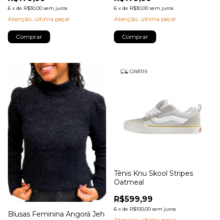
6
x
de
R$30,00
sem juros
6
x
de
R$30,00
sem juros
Atenção, última peça!
Atenção, última peça!
Comprar
Comprar
GRÁTIS
Tênis Knu Skool Stripes
Oatmeal
R$599,99
6
x
de
R$100,00
sem juros
Blusas Feminina Angorá Jeh
Atenção, última peça!