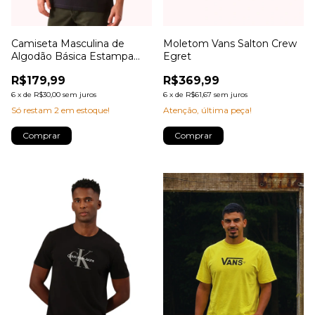
Camiseta Masculina de
Moletom Vans Salton Crew
Algodão Básica Estampa
Egret
Logo Minimalista No Peito
R$179,99
R$369,99
Calvin Klein Jeans
6
x
de
R$30,00
sem juros
6
x
de
R$61,67
sem juros
Só restam
2
em estoque!
Atenção, última peça!
Comprar
Comprar