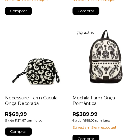
GRÁTIS
Necessaire Farm Caçula
Mochila Farm Onça
Onça Decorada
Romântica
R$69,99
R$389,99
6
x
de
R$11,67
sem juros
6
x
de
R$65,00
sem juros
Só restam
5
em estoque!