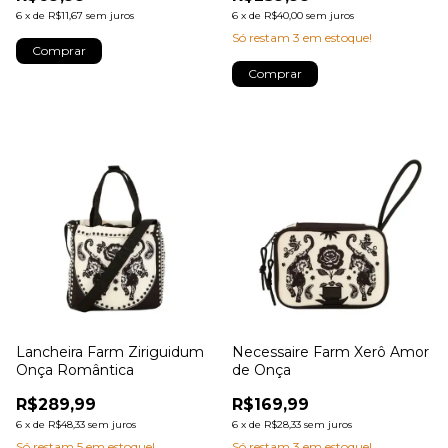
6
x
de
R$11,67
sem juros
6
x
de
R$40,00
sem juros
Só restam
3
em estoque!
Lancheira Farm Ziriguidum
Necessaire Farm Xerô Amor
Onça Romântica
de Onça
R$289,99
R$169,99
6
x
de
R$48,33
sem juros
6
x
de
R$28,33
sem juros
Só restam
5
em estoque!
Só restam
3
em estoque!