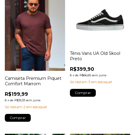
Tênis Vans UA Old Skool
Preto
R$399,90
6
x
de
R$66,65
sem juros
Camiseta Premium Piquet
Só restam
3
em estoque!
Comfort Marrom
Comprar
R$199,99
6
x
de
R$33,33
sem juros
Só restam
2
em estoque!
Comprar