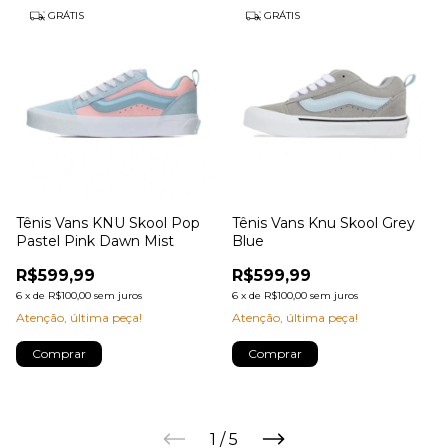
GRÁTIS
GRÁTIS
Tênis Vans KNU Skool Pop
Tênis Vans Knu Skool Grey
Pastel Pink Dawn Mist
Blue
R$599,99
R$599,99
6
x
de
R$100,00
sem juros
6
x
de
R$100,00
sem juros
Atenção, última peça!
Atenção, última peça!
Comprar
Comprar
1
/
5