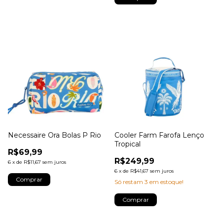
Necessaire Ora Bolas P Rio
Cooler Farm Farofa Lenço
Tropical
R$69,99
R$249,99
6
x
de
R$11,67
sem juros
6
x
de
R$41,67
sem juros
Só restam
3
em estoque!