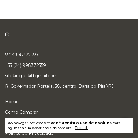
5524998372559
+55 (24) 998372559
sitekingjack@gmail.com
R. Governador Portela, 58, centro, Barra do Piraí/RJ
Home
Como Comprar
Trocas e Devoluções
Ao navegar por este site
você aceita o uso de cookies
para
agilizar a sua experiência de compra.
Entendi
Política de Privacidade