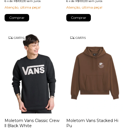
6
x
de
R$100,00
sem juros
6
x
de
R$100,00
sem juros
Atenção, última peça!
Atenção, última peça!
Comprar
Comprar
GRÁTIS
GRÁTIS
Moletom Vans Classic Crew
Moletom Vans Stacked Hi
ll Black White
Pu