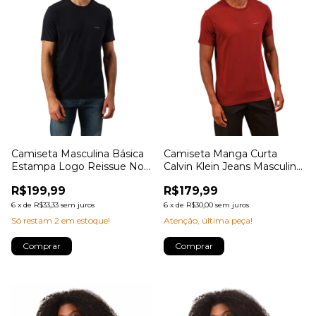
Camiseta Masculina Básica
Camiseta Manga Curta
Estampa Logo Reissue No
Calvin Klein Jeans Masculino
Peito Calvin Klein Jeans
Logo Basico Peito
R$199,99
R$179,99
6
x
de
R$33,33
sem juros
6
x
de
R$30,00
sem juros
Só restam
2
em estoque!
Atenção, última peça!
Comprar
Comprar