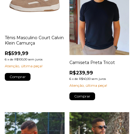
Tênis Masculino Court Calvin
Klein Camurça
R$599,99
6
x
de
R$100,00
sem juros
Camiseta Preta Tricot
Atenção, última peça!
R$239,99
Comprar
6
x
de
R$40,00
sem juros
Atenção, última peça!
Comprar