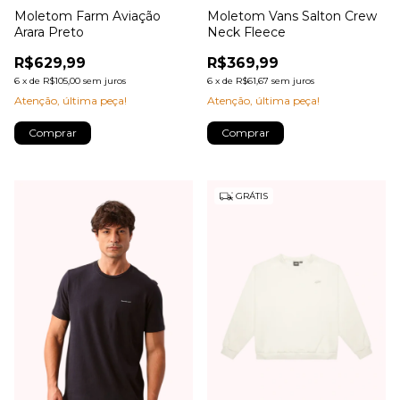
Moletom Farm Aviação
Moletom Vans Salton Crew
Arara Preto
Neck Fleece
R$629,99
R$369,99
6
x
de
R$105,00
sem juros
6
x
de
R$61,67
sem juros
Atenção, última peça!
Atenção, última peça!
Comprar
Comprar
GRÁTIS