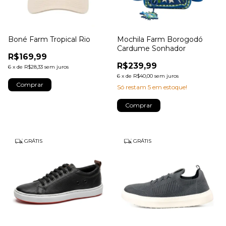
Boné Farm Tropical Rio
Mochila Farm Borogodó
Cardume Sonhador
R$169,99
R$239,99
6
x
de
R$28,33
sem juros
6
x
de
R$40,00
sem juros
Só restam
5
em estoque!
GRÁTIS
GRÁTIS