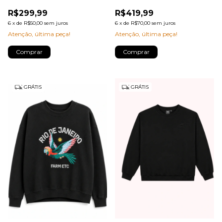
R$299,99
R$419,99
6
x
de
R$50,00
sem juros
6
x
de
R$70,00
sem juros
Atenção, última peça!
Atenção, última peça!
Comprar
Comprar
GRÁTIS
GRÁTIS