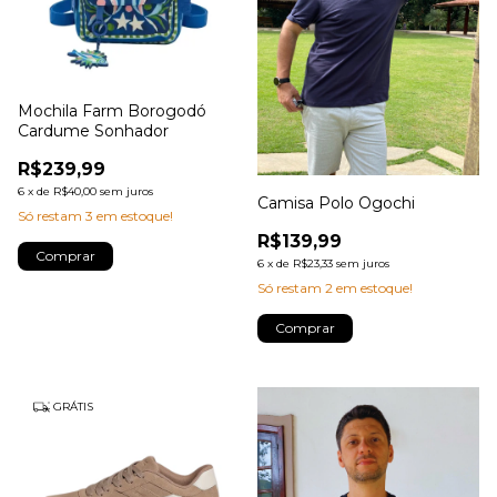
Mochila Farm Borogodó
Cardume Sonhador
R$239,99
6
x
de
R$40,00
sem juros
Camisa Polo Ogochi
Só restam
3
em estoque!
R$139,99
6
x
de
R$23,33
sem juros
Só restam
2
em estoque!
Comprar
GRÁTIS