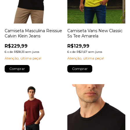
Camiseta Masculina Reissue
Camiseta Vans New Classic
Calvin Klein Jeans
Ss Tee Amarela
R$229,99
R$129,99
6
x
de
R$38,33
sem juros
6
x
de
R$21,67
sem juros
Atenção, última peça!
Atenção, última peça!
Comprar
Comprar