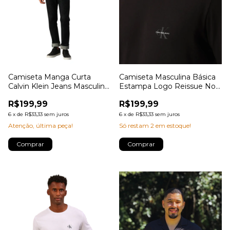
Camiseta Manga Curta
Camiseta Masculina Básica
Calvin Klein Jeans Masculino
Estampa Logo Reissue No
Reissue Peito
Peito Calvin Klein Jeans
R$199,99
R$199,99
6
x
de
R$33,33
sem juros
6
x
de
R$33,33
sem juros
Atenção, última peça!
Só restam
2
em estoque!
Comprar
Comprar