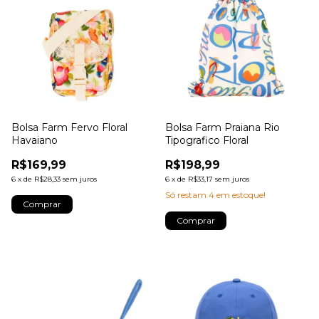
Bolsa Farm Fervo Floral
Bolsa Farm Praiana Rio
Havaiano
Tipografico Floral
R$169,99
R$198,99
6
x
de
R$28,33
sem juros
6
x
de
R$33,17
sem juros
Só restam
4
em estoque!