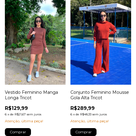
Vestido Feminino Manga
Conjunto Feminino Mousse
Longa Tricot
Gola Alta Tricot
R$129,99
R$289,99
6
x
de
R$21,67
sem juros
6
x
de
R$48,33
sem juros
Atenção, última peça!
Atenção, última peça!
Comprar
Comprar