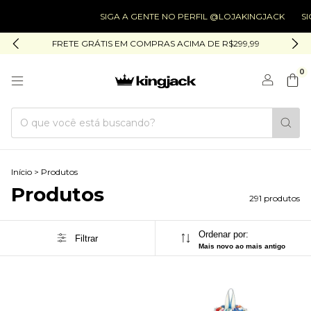
SIGA A GENTE NO PERFIL @LOJAKINGJACK
SIGA A GENT
FRETE GRÁTIS EM COMPRAS ACIMA DE R$299,99
0
Início
>
Produtos
Produtos
291 produtos
Ordenar por:
Filtrar
Mais novo ao mais antigo