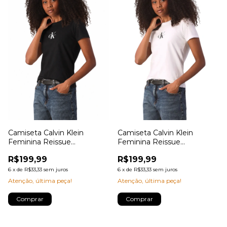
Camiseta Calvin Klein
Camiseta Calvin Klein
Feminina Reissue
Feminina Reissue
Retângulo
Retângulo
R$199,99
R$199,99
6
x
de
R$33,33
sem juros
6
x
de
R$33,33
sem juros
Atenção, última peça!
Atenção, última peça!
Comprar
Comprar