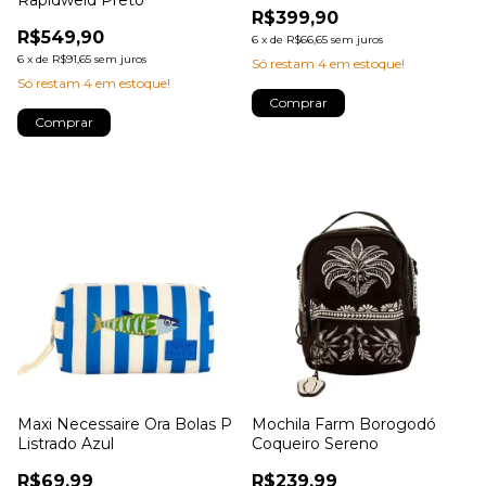
Rapidweld Preto
R$399,90
R$549,90
6
x
de
R$66,65
sem juros
6
x
de
R$91,65
sem juros
Só restam
4
em estoque!
Só restam
4
em estoque!
Comprar
Comprar
Maxi Necessaire Ora Bolas P
Mochila Farm Borogodó
Listrado Azul
Coqueiro Sereno
R$69,99
R$239,99