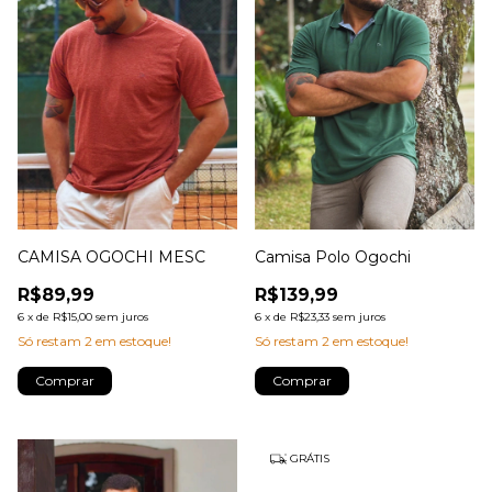
CAMISA OGOCHI MESC
Camisa Polo Ogochi
R$89,99
R$139,99
6
x
de
R$15,00
sem juros
6
x
de
R$23,33
sem juros
Só restam
2
em estoque!
Só restam
2
em estoque!
Comprar
Comprar
GRÁTIS