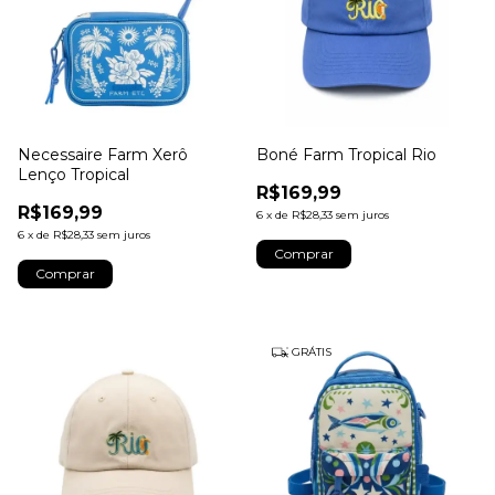
Necessaire Farm Xerô
Boné Farm Tropical Rio
Lenço Tropical
R$169,99
R$169,99
6
x
de
R$28,33
sem juros
6
x
de
R$28,33
sem juros
GRÁTIS