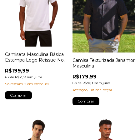
Camiseta Masculina Básica
Estampa Logo Reissue No
Camisa Texturizada Janamor
Peito Calvin Klein Jeans
Masculina
R$199,99
R$179,99
6
x
de
R$33,33
sem juros
6
x
de
R$30,00
sem juros
Só restam
2
em estoque!
Atenção, última peça!
Comprar
Comprar