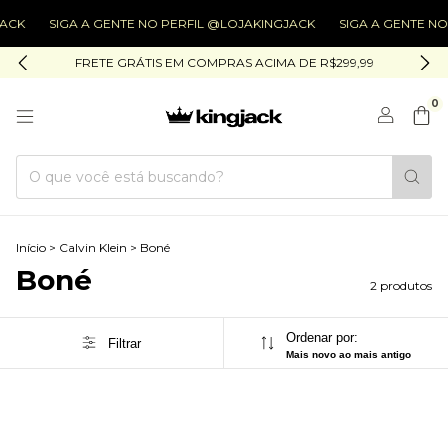
ACK
SIGA A GENTE NO PERFIL @LOJAKINGJACK
SIGA A GENTE NO
FRETE GRÁTIS EM COMPRAS ACIMA DE R$299,99
0
Início
>
Calvin Klein
>
Boné
Boné
2 produtos
Ordenar por:
Filtrar
Mais novo ao mais antigo