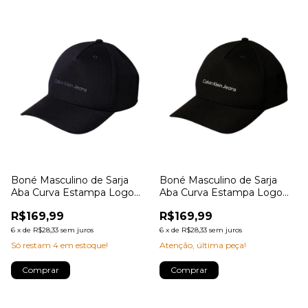
Boné Masculino de Sarja
Boné Masculino de Sarja
Aba Curva Estampa Logo
Aba Curva Estampa Logo
em Silk Calvin Klein Jeans
em Silk Calvin Klein Jeans
R$169,99
R$169,99
6
x
de
R$28,33
sem juros
6
x
de
R$28,33
sem juros
Só restam
4
em estoque!
Atenção, última peça!
Comprar
Comprar