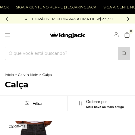
JACK
SIGA A GENTE NO PERFIL @LOJAKINGJACK
SIGA A GENTE N
FRETE GRÁTIS EM COMPRAS ACIMA DE R$299,99
0
Início
>
Calvin Klein
>
Calça
Calça
Ordenar por:
Filtrar
Mais novo ao mais antigo
GRÁTIS