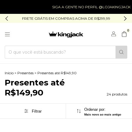
SIGA A GENTE NO PERFIL @LOJAKINGJACK
SIG
FRETE GRÁTIS EM COMPRAS ACIMA DE R$299,99
0
Início
>
Presentes
>
Presentes até R$149,90
Presentes até
R$149,90
24 produtos
Ordenar por:
Filtrar
Mais novo ao mais antigo