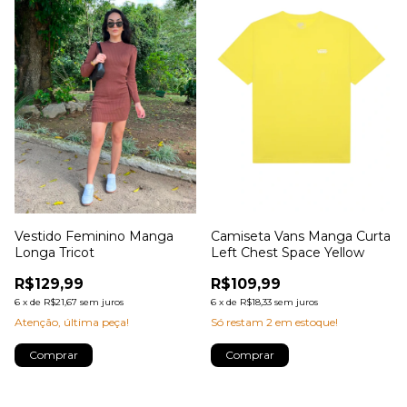
Vestido Feminino Manga
Camiseta Vans Manga Curta
Longa Tricot
Left Chest Space Yellow
R$129,99
R$109,99
6
x
de
R$21,67
sem juros
6
x
de
R$18,33
sem juros
Atenção, última peça!
Só restam
2
em estoque!
Comprar
Comprar