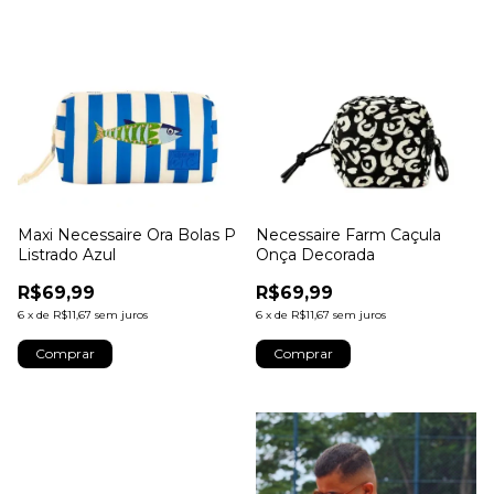
Maxi Necessaire Ora Bolas P
Necessaire Farm Caçula
Listrado Azul
Onça Decorada
R$69,99
R$69,99
6
x
de
R$11,67
sem juros
6
x
de
R$11,67
sem juros