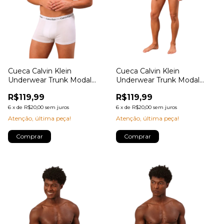
Cueca Calvin Klein
Cueca Calvin Klein
Underwear Trunk Modal
Underwear Trunk Modal
Com Elastano
Com Elastano
R$119,99
R$119,99
6
x
de
R$20,00
sem juros
6
x
de
R$20,00
sem juros
Atenção, última peça!
Atenção, última peça!
Comprar
Comprar