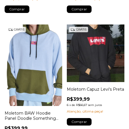
Comprar
Comprar
GRÁTIS
GRÁTIS
Moletom Capuz Levi's Preta
R$399,99
6
x
de
R$66,67
sem juros
Atenção, última peça!
Moletom BAW Hoodie
Panel Doodle Something
Comprar
Azul
R$399,99