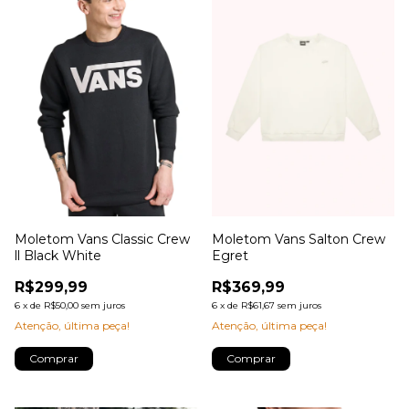
Moletom Vans Classic Crew
Moletom Vans Salton Crew
ll Black White
Egret
R$299,99
R$369,99
6
x
de
R$50,00
sem juros
6
x
de
R$61,67
sem juros
Atenção, última peça!
Atenção, última peça!
Comprar
Comprar