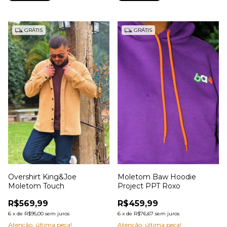
GRÁTIS
GRÁTIS
Overshirt King&Joe
Moletom Baw Hoodie
Moletom Touch
Project PPT Roxo
R$569,99
R$459,99
6
x
de
R$95,00
sem juros
6
x
de
R$76,67
sem juros
Atenção, última peça!
Atenção, última peça!