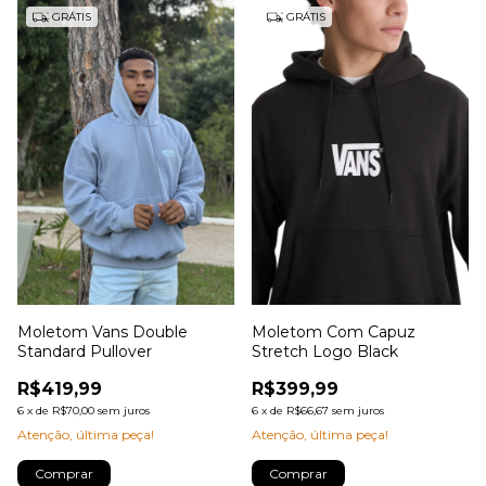
GRÁTIS
GRÁTIS
Moletom Vans Double
Moletom Com Capuz
Standard Pullover
Stretch Logo Black
R$419,99
R$399,99
6
x
de
R$70,00
sem juros
6
x
de
R$66,67
sem juros
Atenção, última peça!
Atenção, última peça!
Comprar
Comprar