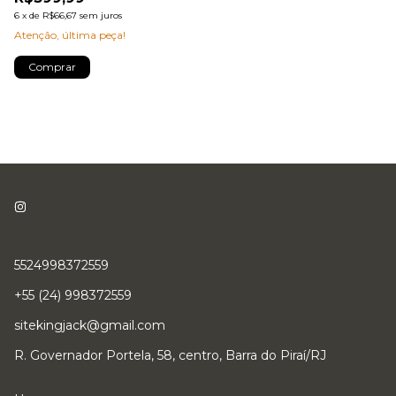
6
x
de
R$66,67
sem juros
Atenção, última peça!
Comprar
5524998372559
+55 (24) 998372559
sitekingjack@gmail.com
R. Governador Portela, 58, centro, Barra do Piraí/RJ