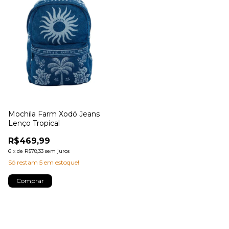
Mochila Farm Xodó Jeans
Lenço Tropical
R$469,99
6
x
de
R$78,33
sem juros
Só restam
5
em estoque!