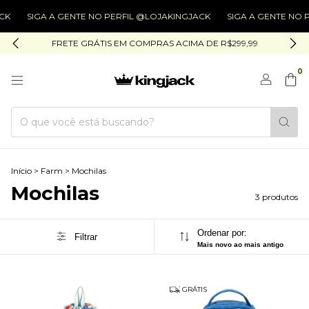
K
SIGA A GENTE NO PERFIL @LOJAKINGJACK
SIGA A GENTE NO P
FRETE GRÁTIS EM COMPRAS ACIMA DE R$299,99
0
Início
>
Farm
>
Mochilas
Mochilas
3 produtos
Ordenar por:
Filtrar
Mais novo ao mais antigo
GRÁTIS