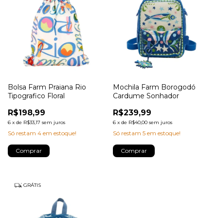
Bolsa Farm Praiana Rio
Mochila Farm Borogodó
Tipografico Floral
Cardume Sonhador
R$198,99
R$239,99
6
x
de
R$33,17
sem juros
6
x
de
R$40,00
sem juros
Só restam
4
em estoque!
Só restam
5
em estoque!
GRÁTIS