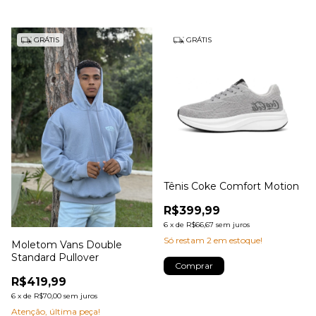
GRÁTIS
GRÁTIS
Tênis Coke Comfort Motion
R$399,99
6
x
de
R$66,67
sem juros
Só restam
2
em estoque!
Moletom Vans Double
Standard Pullover
Comprar
R$419,99
6
x
de
R$70,00
sem juros
Atenção, última peça!