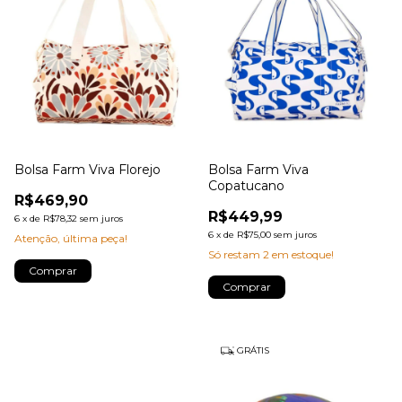
Bolsa Farm Viva Florejo
Bolsa Farm Viva
Copatucano
R$469,90
R$449,99
6
x
de
R$78,32
sem juros
6
x
de
R$75,00
sem juros
Atenção, última peça!
Só restam
2
em estoque!
Comprar
GRÁTIS