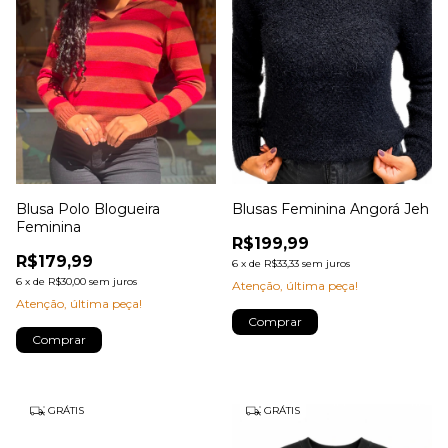
Blusa Polo Blogueira
Blusas Feminina Angorá Jeh
Feminina
R$199,99
R$179,99
6
x
de
R$33,33
sem juros
6
x
de
R$30,00
sem juros
Atenção, última peça!
Atenção, última peça!
Comprar
Comprar
GRÁTIS
GRÁTIS