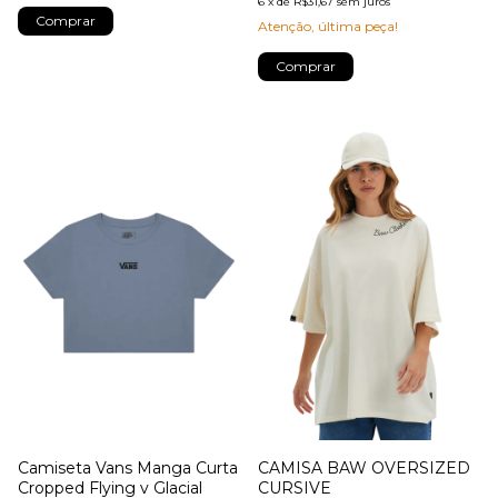
6
x
de
R$31,67
sem juros
Comprar
Atenção, última peça!
Comprar
Camiseta Vans Manga Curta
CAMISA BAW OVERSIZED
Cropped Flying v Glacial
CURSIVE