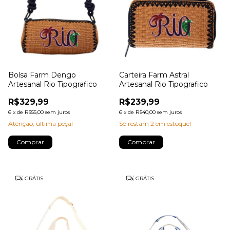
Bolsa Farm Dengo
Carteira Farm Astral
Artesanal Rio Tipografico
Artesanal Rio Tipografico
R$329,99
R$239,99
6
x
de
R$55,00
sem juros
6
x
de
R$40,00
sem juros
Atenção, última peça!
Só restam
2
em estoque!
GRÁTIS
GRÁTIS