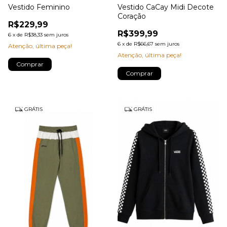
Vestido Feminino
Vestido CaCay Midi Decote
Coração
R$229,99
R$399,99
6
x
de
R$38,33
sem juros
6
x
de
R$66,67
sem juros
Atenção, última peça!
Atenção, última peça!
Comprar
Comprar
GRÁTIS
GRÁTIS