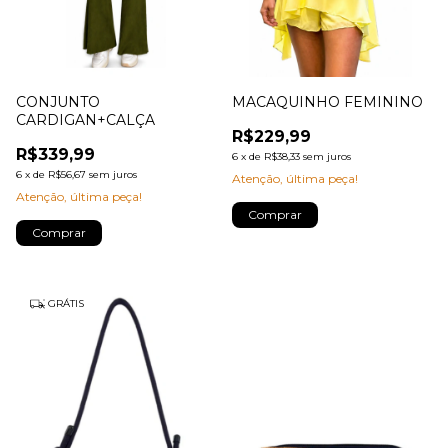
CONJUNTO
MACAQUINHO FEMININO
CARDIGAN+CALÇA
R$229,99
R$339,99
6
x
de
R$38,33
sem juros
6
x
de
R$56,67
sem juros
Atenção, última peça!
Atenção, última peça!
Comprar
Comprar
GRÁTIS