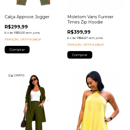
Calça Approve Jogger
Moletom Vans Funnier
Times Zip Hoodie
R$299,99
R$399,99
6
x
de
R$50,00
sem juros
6
x
de
R$66,67
sem juros
Atenção, última peça!
Atenção, última peça!
Comprar
Comprar
GRÁTIS