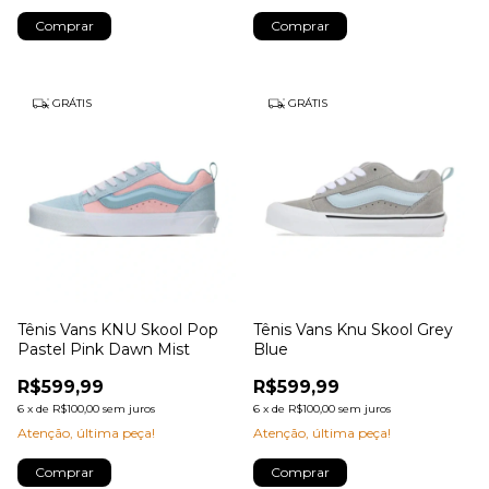
Comprar
Comprar
GRÁTIS
GRÁTIS
Tênis Vans KNU Skool Pop
Tênis Vans Knu Skool Grey
Pastel Pink Dawn Mist
Blue
R$599,99
R$599,99
6
x
de
R$100,00
sem juros
6
x
de
R$100,00
sem juros
Atenção, última peça!
Atenção, última peça!
Comprar
Comprar