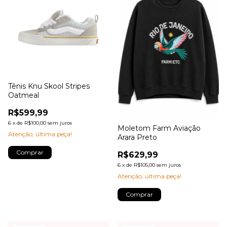
Tênis Knu Skool Stripes
Oatmeal
R$599,99
6
x
de
R$100,00
sem juros
Moletom Farm Aviação
Atenção, última peça!
Arara Preto
Comprar
R$629,99
6
x
de
R$105,00
sem juros
Atenção, última peça!
Comprar