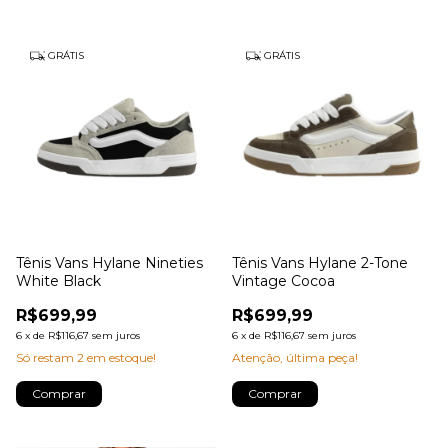
GRÁTIS
GRÁTIS
Tênis Vans Hylane Nineties
Tênis Vans Hylane 2-Tone
White Black
Vintage Cocoa
R$699,99
R$699,99
6
x
de
R$116,67
sem juros
6
x
de
R$116,67
sem juros
Só restam
2
em estoque!
Atenção, última peça!
Comprar
Comprar