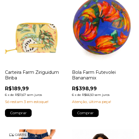
Carteira Farm Ziriguidum
Bola Farm Futevolei
Biriba
Bananamix
R$189,99
R$398,99
6
x
de
R$31,67
sem juros
6
x
de
R$66,50
sem juros
Só restam
3
em estoque!
Atenção, última peça!
GRÁTIS