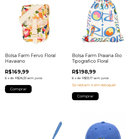
Bolsa Farm Fervo Floral
Bolsa Farm Praiana Rio
Havaiano
Tipografico Floral
R$169,99
R$198,99
6
x
de
R$28,33
sem juros
6
x
de
R$33,17
sem juros
Só restam
4
em estoque!