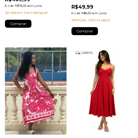
6
x
de
R$78,33
sem juros
R$49,99
Só restam
5
em estoque!
6
x
de
R$8,33
sem juros
Atenção, última peça!
Comprar
GRÁTIS