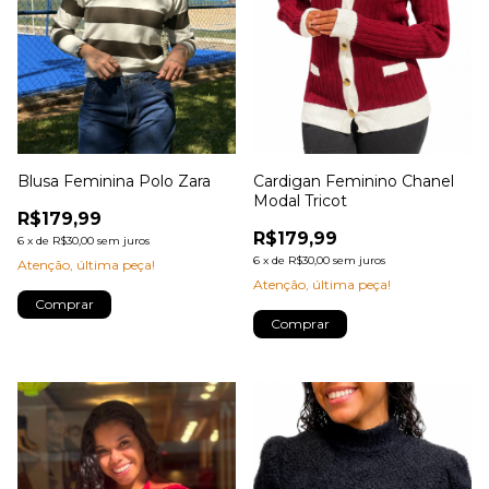
Blusa Feminina Polo Zara
Cardigan Feminino Chanel
Modal Tricot
R$179,99
R$179,99
6
x
de
R$30,00
sem juros
6
x
de
R$30,00
sem juros
Atenção, última peça!
Atenção, última peça!
Comprar
Comprar