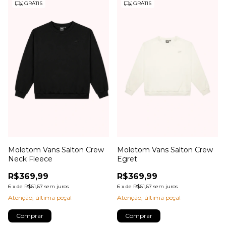
GRÁTIS
GRÁTIS
Moletom Vans Salton Crew
Moletom Vans Salton Crew
Neck Fleece
Egret
R$369,99
R$369,99
6
x
de
R$61,67
sem juros
6
x
de
R$61,67
sem juros
Atenção, última peça!
Atenção, última peça!
Comprar
Comprar