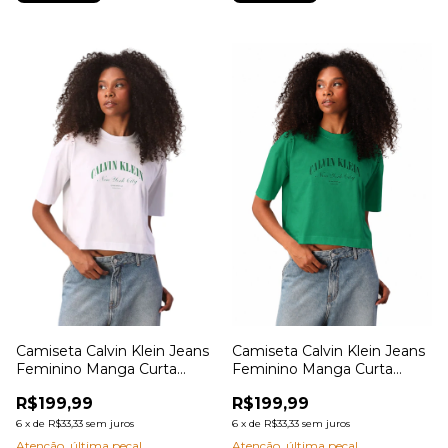
Camiseta Calvin Klein Jeans
Camiseta Calvin Klein Jeans
Feminino Manga Curta
Feminino Manga Curta
Copa Ny
Copa Ny
R$199,99
R$199,99
6
x
de
R$33,33
sem juros
6
x
de
R$33,33
sem juros
Atenção, última peça!
Atenção, última peça!