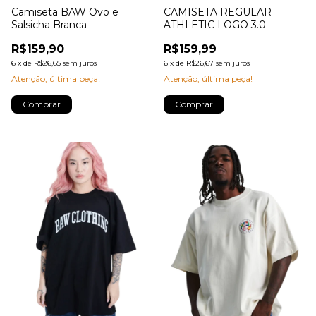
Camiseta BAW Ovo e
CAMISETA REGULAR
Salsicha Branca
ATHLETIC LOGO 3.0
R$159,90
R$159,99
6
x
de
R$26,65
sem juros
6
x
de
R$26,67
sem juros
Atenção, última peça!
Atenção, última peça!
Comprar
Comprar