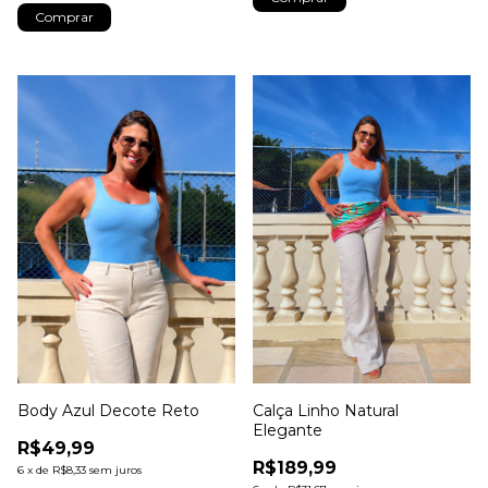
Comprar
Body Azul Decote Reto
Calça Linho Natural
Elegante
R$49,99
R$189,99
6
x
de
R$8,33
sem juros