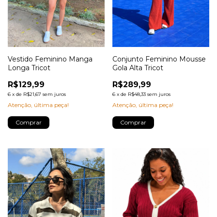
Vestido Feminino Manga
Conjunto Feminino Mousse
Longa Tricot
Gola Alta Tricot
R$129,99
R$289,99
6
x
de
R$21,67
sem juros
6
x
de
R$48,33
sem juros
Atenção, última peça!
Atenção, última peça!
Comprar
Comprar