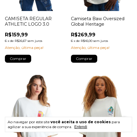
CAMISETA REGULAR
Camiseta Baw Oversized
ATHLETIC LOGO 3.0
Global Heritage
R$159,99
R$269,99
6
x
de
R$26,67
sem juros
6
x
de
R$45,00
sem juros
Atenção, última peça!
Atenção, última peça!
Comprar
Comprar
Ao navegar por este site
você aceita o uso de cookies
para
agilizar a sua experiência de compra.
Entendi