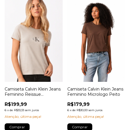
Camiseta Calvin Klein Jeans
Camiseta Calvin Klein Jeans
Feminino Reissue
Feminino Micrologo Peito
Centralizado Havana
R$199,99
R$179,99
6
x
de
R$33,33
sem juros
6
x
de
R$30,00
sem juros
Atenção, última peça!
Atenção, última peça!
Comprar
Comprar