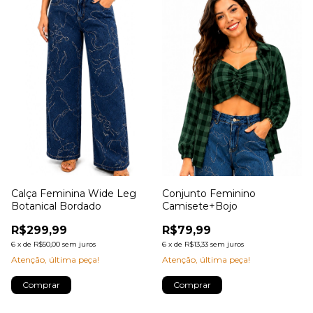
Conjunto Feminino
Calça Feminina Wide Leg
Camisete+Bojo
Botanical Bordado
R$79,99
R$299,99
6
x
de
R$13,33
sem juros
6
x
de
R$50,00
sem juros
Atenção, última peça!
Atenção, última peça!
Comprar
Comprar