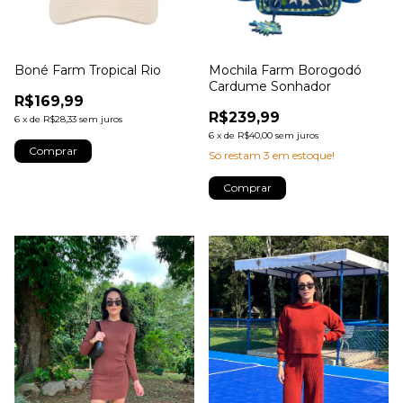
Boné Farm Tropical Rio
Mochila Farm Borogodó
Cardume Sonhador
R$169,99
R$239,99
6
x
de
R$28,33
sem juros
6
x
de
R$40,00
sem juros
Só restam
3
em estoque!