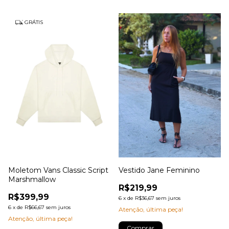
GRÁTIS
Moletom Vans Classic Script
Vestido Jane Feminino
Marshmallow
R$219,99
R$399,99
6
x
de
R$36,67
sem juros
6
x
de
R$66,67
sem juros
Atenção, última peça!
Atenção, última peça!
Comprar