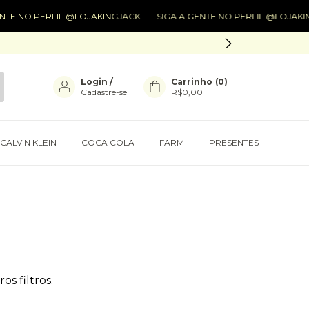
NTE NO PERFIL @LOJAKINGJACK
SIGA A GENTE NO PERFIL @LOJAKIN
Login
/
Carrinho
(
0
)
Cadastre-se
R$0,00
CALVIN KLEIN
COCA COLA
FARM
PRESENTES
s filtros.