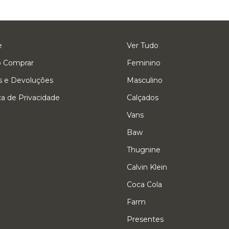
e
Ver Tudo
 Comprar
Feminino
s e Devoluções
Masculino
ica de Privacidade
Calçados
Vans
Baw
Thugnine
Calvin Klein
Coca Cola
Farm
Presentes