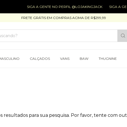
SIGA A GENTE NO PERFIL @LOJAKINGJACK
SIGA A GE
FRETE GRÁTIS EM COMPRAS ACIMA DE R$299,99
MASCULINO
CALÇADOS
VANS
BAW
THUGNINE
 resultados para sua pesquisa. Por favor, tente com outro