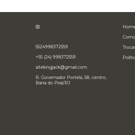
Hom
Como
5524998372559
Troca
+55 (24) 998372559
Polít
sitekingjack@gmail.com
R. Governador Portela, 58, centro,
Barra do Piraí/RJ