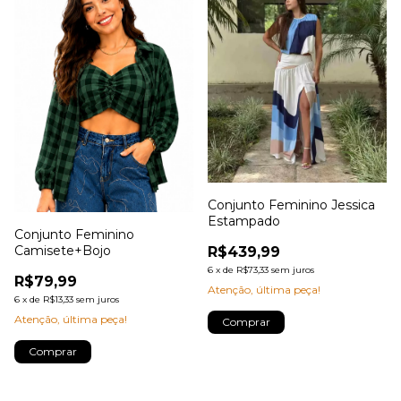
Conjunto Feminino Jessica
Estampado
Conjunto Feminino
Camisete+Bojo
R$439,99
6
x
de
R$73,33
sem juros
R$79,99
Atenção, última peça!
6
x
de
R$13,33
sem juros
Atenção, última peça!
Comprar
Comprar