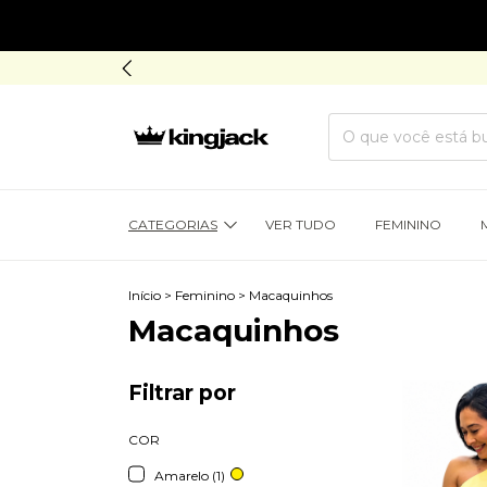
CATEGORIAS
VER TUDO
FEMININO
Início
>
Feminino
>
Macaquinhos
Macaquinhos
Filtrar por
COR
Amarelo (1)