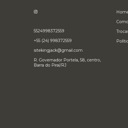
Hom
Como
5524998372559
Troca
+55 (24) 998372559
Polít
sitekingjack@gmail.com
R. Governador Portela, 58, centro,
Barra do Piraí/RJ