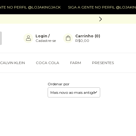
E NO PERFIL @LOJAKINGJACK
SIGA A GENTE NO PERFIL @LOJAKING
Login
/
Carrinho
(
0
)
Cadastre-se
R$0,00
CALVIN KLEIN
COCA COLA
FARM
PRESENTES
Ordenar por