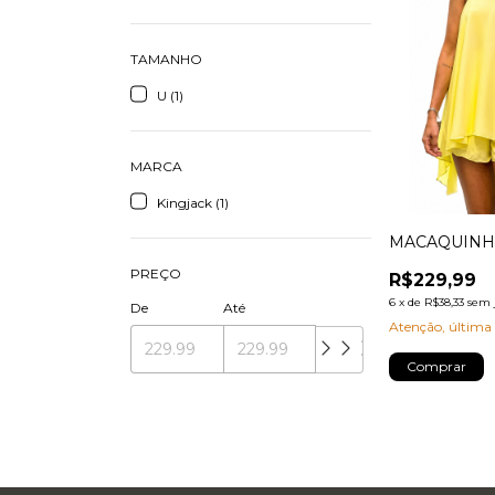
TAMANHO
U (1)
MARCA
Kingjack (1)
MACAQUINH
PREÇO
R$229,99
6
x
de
R$38,33
sem 
De
Até
Atenção, última
Comprar