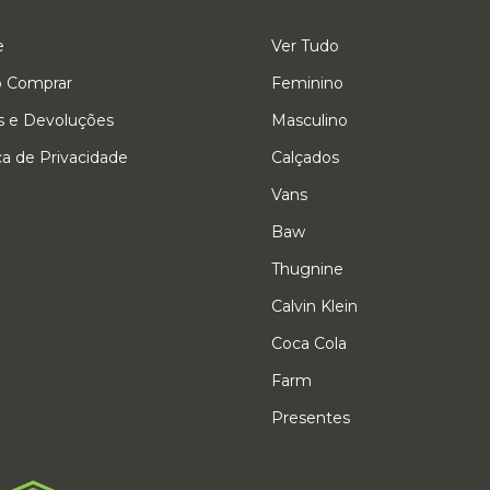
e
Ver Tudo
 Comprar
Feminino
s e Devoluções
Masculino
ica de Privacidade
Calçados
Vans
Baw
Thugnine
Calvin Klein
Coca Cola
Farm
Presentes