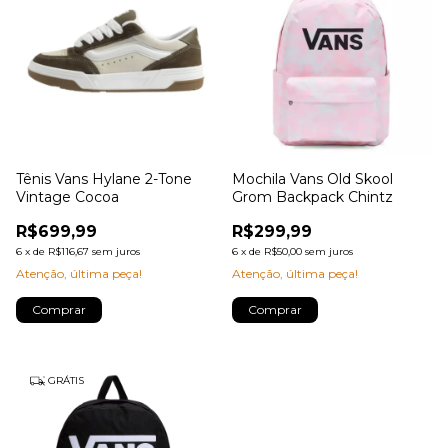
Tênis Vans Hylane 2-Tone
Mochila Vans Old Skool
Vintage Cocoa
Grom Backpack Chintz
R$699,99
R$299,99
6
x
de
R$116,67
sem juros
6
x
de
R$50,00
sem juros
Atenção, última peça!
Atenção, última peça!
Comprar
Comprar
GRÁTIS