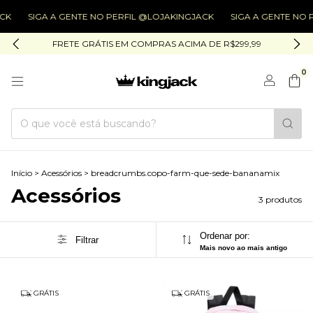
SIGA A GENTE NO PERFIL @LOJAKINGJACK
SIGA A GENTE NO PERF
FRETE GRÁTIS EM COMPRAS ACIMA DE R$299,99
0
Início
>
Acessórios
>
breadcrumbs.copo-farm-que-sede-bananamix
Acessórios
3 produtos
Ordenar por:
Filtrar
Mais novo ao mais antigo
GRÁTIS
GRÁTIS