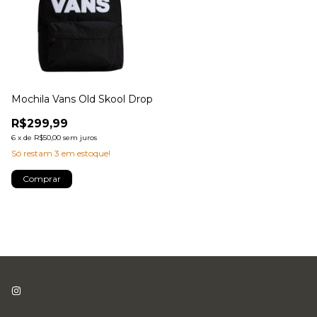
Mochila Vans Old Skool Drop
R$299,99
6
x
de
R$50,00
sem juros
Só restam
3
em estoque!
Comprar