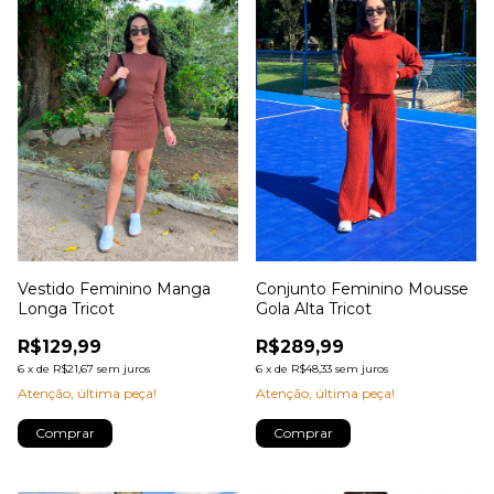
Vestido Feminino Manga
Conjunto Feminino Mousse
Longa Tricot
Gola Alta Tricot
R$129,99
R$289,99
6
x
de
R$21,67
sem juros
6
x
de
R$48,33
sem juros
Atenção, última peça!
Atenção, última peça!
Comprar
Comprar