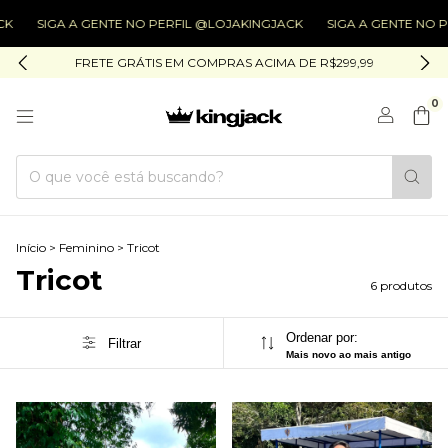
SIGA A GENTE NO PERFIL @LOJAKINGJACK
SIGA A GENTE NO PERFIL
FRETE GRÁTIS EM COMPRAS ACIMA DE R$299,99
0
Início
>
Feminino
>
Tricot
Tricot
6 produtos
Ordenar por:
Filtrar
Mais novo ao mais antigo