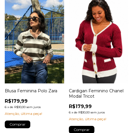
Blusa Feminina Polo Zara
Cardigan Feminino Chanel
Modal Tricot
R$179,99
R$179,99
6
x
de
R$30,00
sem juros
6
x
de
R$30,00
sem juros
Atenção, última peça!
Atenção, última peça!
Comprar
Comprar