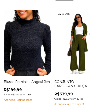
GRÁTIS
Blusas Feminina Angorá Jeh
CONJUNTO
CARDIGAN+CALÇA
R$199,99
R$339,99
6
x
de
R$33,33
sem juros
6
x
de
R$56,67
sem juros
Atenção, última peça!
Atenção, última peça!