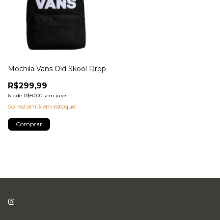
Mochila Vans Old Skool Drop
R$299,99
6
x
de
R$50,00
sem juros
Só restam
3
em estoque!
Comprar