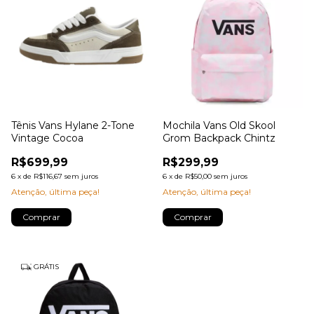
Tênis Vans Hylane 2-Tone
Mochila Vans Old Skool
Vintage Cocoa
Grom Backpack Chintz
R$699,99
R$299,99
6
x
de
R$116,67
sem juros
6
x
de
R$50,00
sem juros
Atenção, última peça!
Atenção, última peça!
Comprar
Comprar
GRÁTIS