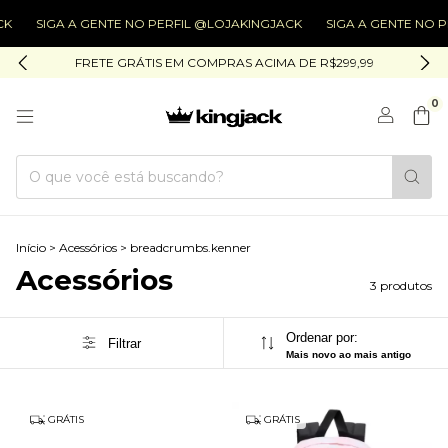
SIGA A GENTE NO PERFIL @LOJAKINGJACK
SIGA A GENTE NO PERF
FRETE GRÁTIS EM COMPRAS ACIMA DE R$299,99
0
Início
>
Acessórios
>
breadcrumbs.kenner
Acessórios
3 produtos
Ordenar por:
Filtrar
Mais novo ao mais antigo
GRÁTIS
GRÁTIS