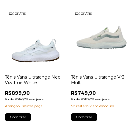
GRÁTIS
GRÁTIS
Tênis Vans Ultrarange Neo
Tênis Vans Ultrarange Vr3
Vr3 True White
Multi
R$899,90
R$749,90
6
x
de
R$149,98
sem juros
6
x
de
R$124,98
sem juros
Atenção, última peça!
Só restam
2
em estoque!
Comprar
Comprar