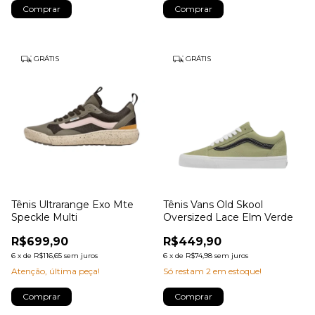
Comprar
Comprar
GRÁTIS
GRÁTIS
Tênis Ultrarange Exo Mte
Tênis Vans Old Skool
Speckle Multi
Oversized Lace Elm Verde
R$699,90
R$449,90
6
x
de
R$116,65
sem juros
6
x
de
R$74,98
sem juros
Atenção, última peça!
Só restam
2
em estoque!
Comprar
Comprar