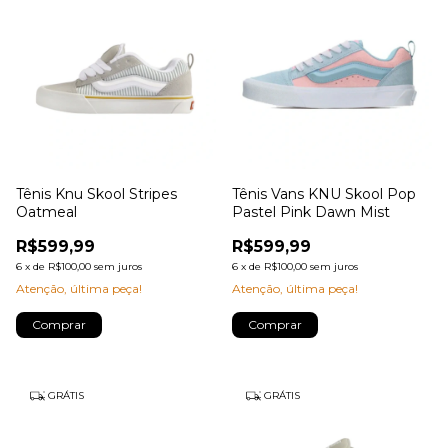
Tênis Knu Skool Stripes
Tênis Vans KNU Skool Pop
Oatmeal
Pastel Pink Dawn Mist
R$599,99
R$599,99
6
x
de
R$100,00
sem juros
6
x
de
R$100,00
sem juros
Atenção, última peça!
Atenção, última peça!
Comprar
Comprar
GRÁTIS
GRÁTIS