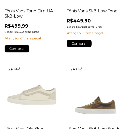
Tênis Vans Tone Elm-UA
Tênis Vans Sk8-Low Tone
Sk8-Low
R$449,90
R$499,99
6
x
de
R$74,98
sem juros
6
x
de
R$83,33
sem juros
Atenção, última peça!
Atenção, última peça!
Comprar
Comprar
GRÁTIS
GRÁTIS
Tênis Vans Old Skool
Tênis Vans Sk8-Low Suede