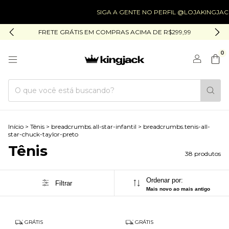
SIGA A GENTE NO PERFIL @LOJAKINGJACK
SIG
FRETE GRÁTIS EM COMPRAS ACIMA DE R$299,99
0
Início
>
Tênis
>
breadcrumbs.all-star-infantil
>
breadcrumbs.tenis-all-
star-chuck-taylor-preto
Tênis
38 produtos
Ordenar por:
Filtrar
Mais novo ao mais antigo
GRÁTIS
GRÁTIS