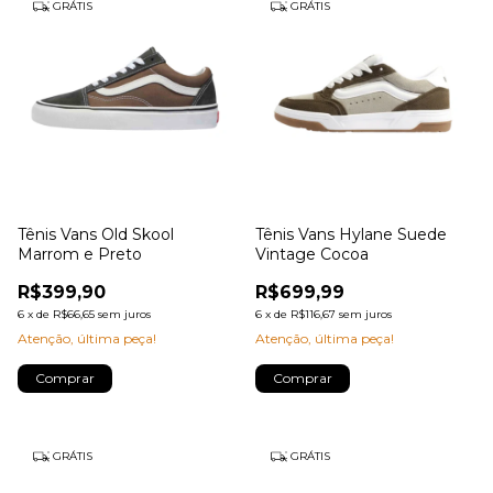
GRÁTIS
GRÁTIS
Tênis Vans Old Skool
Tênis Vans Hylane Suede
Marrom e Preto
Vintage Cocoa
R$399,90
R$699,99
6
x
de
R$66,65
sem juros
6
x
de
R$116,67
sem juros
Atenção, última peça!
Atenção, última peça!
Comprar
Comprar
GRÁTIS
GRÁTIS