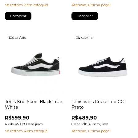
Só restam
2
em estoque!
Atenção, última peça!
Comprar
Comprar
GRÁTIS
GRÁTIS
Tênis Knu Skool Black True
Tênis Vans Cruze Too CC
White
Preto
R$599,90
R$489,90
6
x
de
R$99,98
sem juros
6
x
de
R$81,65
sem juros
Só restam
4
em estoque!
Atenção, última peça!