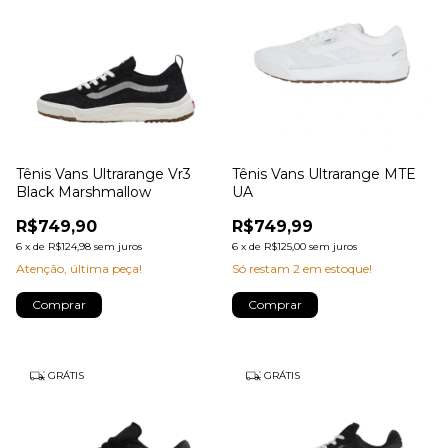
Tênis Vans Ultrarange Vr3
Tênis Vans Ultrarange MTE
Black Marshmallow
UA
R$749,90
R$749,99
6
x
de
R$124,98
sem juros
6
x
de
R$125,00
sem juros
Atenção, última peça!
Só restam
2
em estoque!
Comprar
Comprar
GRÁTIS
GRÁTIS