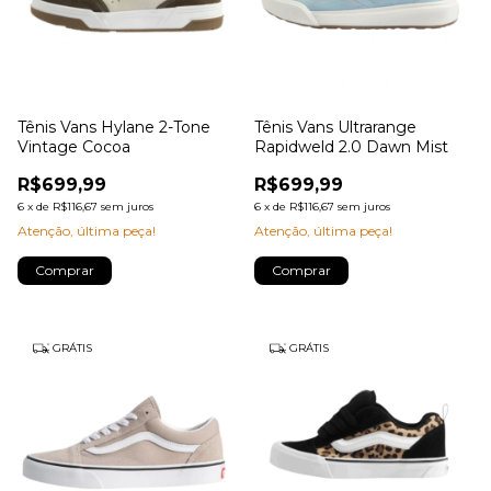
Tênis Vans Hylane 2-Tone
Tênis Vans Ultrarange
Vintage Cocoa
Rapidweld 2.0 Dawn Mist
R$699,99
R$699,99
6
x
de
R$116,67
sem juros
6
x
de
R$116,67
sem juros
Atenção, última peça!
Atenção, última peça!
Comprar
Comprar
GRÁTIS
GRÁTIS