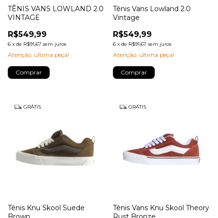
TÊNIS VANS LOWLAND 2.0
Tênis Vans Lowland 2.0
VINTAGE
Vintage
R$549,99
R$549,99
6
x
de
R$91,67
sem juros
6
x
de
R$91,67
sem juros
Atenção, última peça!
Atenção, última peça!
Comprar
Comprar
GRÁTIS
GRÁTIS
Tênis Knu Skool Suede
Tênis Vans Knu Skool Theory
Brown
Rust Bronze