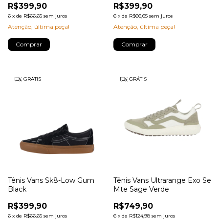
R$399,90
R$399,90
6
x
de
R$66,65
sem juros
6
x
de
R$66,65
sem juros
Atenção, última peça!
Atenção, última peça!
Comprar
Comprar
GRÁTIS
GRÁTIS
Tênis Vans Sk8-Low Gum
Tênis Vans Ultrarange Exo Se
Black
Mte Sage Verde
R$399,90
R$749,90
6
x
de
R$66,65
sem juros
6
x
de
R$124,98
sem juros