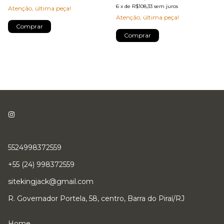
6
x
de
R$108,33
sem juros
Atenção, última peça!
Atenção, última peça!
Comprar
Comprar
5524998372559
+55 (24) 998372559
sitekingjack@gmail.com
R. Governador Portela, 58, centro, Barra do Piraí/RJ
Home