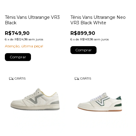
Tênis Vans Ultrarange VR3
Tênis Vans Ultrarange Neo
Black
VR3 Black White
R$749,90
R$899,90
6
x
de
R$124,98
sem juros
6
x
de
R$149,98
sem juros
Atenção, última peça!
Comprar
Comprar
GRÁTIS
GRÁTIS