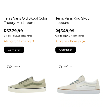
Tênis Vans Old Skool Color
Tênis Vans Knu Skool
Theory Mushroom
Leopard
R$379,99
R$549,99
6
x
de
R$63,33
sem juros
6
x
de
R$91,67
sem juros
Atenção, última peça!
Atenção, última peça!
Comprar
Comprar
GRÁTIS
GRÁTIS