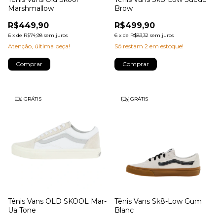
Marshmallow
Brow
R$449,90
R$499,90
6
x
de
R$74,98
sem juros
6
x
de
R$83,32
sem juros
Atenção, última peça!
Só restam
2
em estoque!
Comprar
Comprar
GRÁTIS
GRÁTIS
Tênis Vans OLD SKOOL Mar-
Tênis Vans Sk8-Low Gum
Ua Tone
Blanc