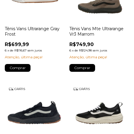
Tênis Vans Ultrarange Gray
Tênis Vans Mte Ultrarange
Frost
Vr3 Marrom
R$699,99
R$749,90
6
x
de
R$116,67
sem juros
6
x
de
R$124,98
sem juros
Atenção, última peça!
Atenção, última peça!
Comprar
Comprar
GRÁTIS
GRÁTIS