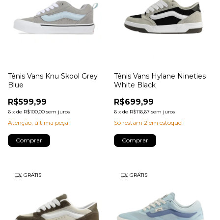
Tênis Vans Knu Skool Grey
Tênis Vans Hylane Nineties
Blue
White Black
R$599,99
R$699,99
6
x
de
R$100,00
sem juros
6
x
de
R$116,67
sem juros
Atenção, última peça!
Só restam
2
em estoque!
Comprar
Comprar
GRÁTIS
GRÁTIS