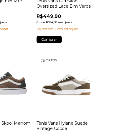
nge Exo Mte
Tênis Vans Old Skool
Oversized Lace Elm Verde
R$449,90
juros
6
x
de
R$74,98
sem juros
peça!
Só restam
2
em estoque!
Comprar
GRÁTIS
d Skool Marrom
Tênis Vans Hylane Suede
Vintage Cocoa