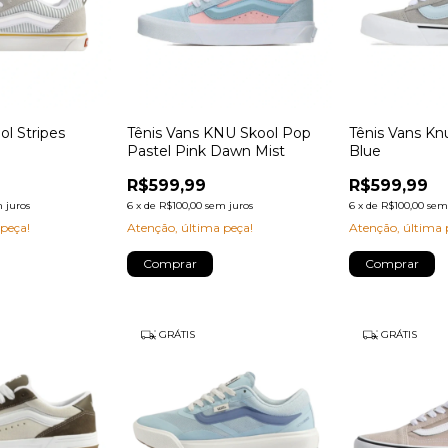
ol Stripes
Tênis Vans KNU Skool Pop
Tênis Vans Kn
Pastel Pink Dawn Mist
Blue
R$599,99
R$599,99
 juros
6
x
de
R$100,00
sem juros
6
x
de
R$100,00
sem
 peça!
Atenção, última peça!
Atenção, última 
Comprar
Comprar
GRÁTIS
GRÁTIS