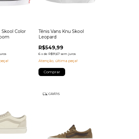
 Skool Color
Tênis Vans Knu Skool
room
Leopard
R$549,99
uros
6
x
de
R$91,67
sem juros
peça!
Atenção, última peça!
Comprar
GRÁTIS