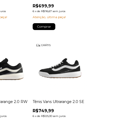
R$699,99
juros
6
x
de
R$116,67
sem juros
peça!
Atenção, última peça!
Comprar
GRÁTIS
trarange 2.0 RW
Tênis Vans Ultrarange 2.0 SE
R$749,99
juros
6
x
de
R$125,00
sem juros