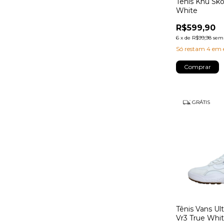
Tênis Knu Sko
White
R$599,90
6
x
de
R$99,98
sem 
Só restam
4
em e
Comprar
GRÁTIS
Tênis Vans Ul
Vr3 True Whi