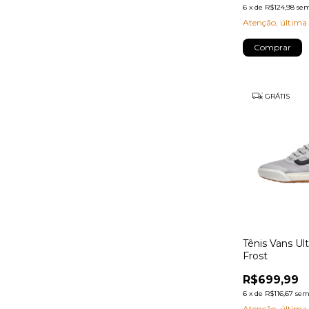
6
x
de
R$124,98
sem
Atenção, última
Comprar
GRÁTIS
Tênis Vans Ul
Frost
R$699,99
6
x
de
R$116,67
sem
Atenção, última