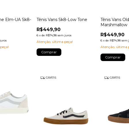
one Elm-UA Sk8-
Tênis Vans Sk8-Low Tone
Tênis Vans Ol
Marshmallow
R$449,90
R$449,90
6
x
de
R$74,98
sem juros
juros
6
x
de
R$74,98
sem 
Atenção, última peça!
 peça!
Atenção, última 
Comprar
Comprar
GRÁTIS
GRÁTIS