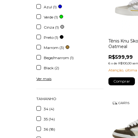
Azul (1)
Verde (1)
Cinza (1)
Preto (1)
Tênis Knu Sko
Oatmeal
Marrom (3)
R$599,99
Bege/marrom (1)
6
x
de
R$100,00
sem
Black (2)
Atenção, última
Ver mais
Comprar
TAMANHO
GRÁTIS
34 (4)
35 (14)
36 (18)