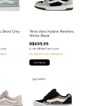
u Skool Grey
Tênis Vans Hylane Nineties
White Black
R$699,99
 juros
6
x
de
R$116,67
sem juros
peça!
Só restam
2
em estoque!
Comprar
GRÁTIS