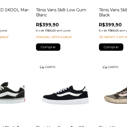
OLD SKOOL Mar-
Tênis Vans Sk8-Low Gum
Tênis Vans S
Blanc
Black
R$399,90
R$399,90
juros
6
x
de
R$66,65
sem juros
6
x
de
R$66,65
sem 
 peça!
Atenção, última peça!
Só restam
2
em e
Comprar
Comprar
GRÁTIS
GRÁTIS