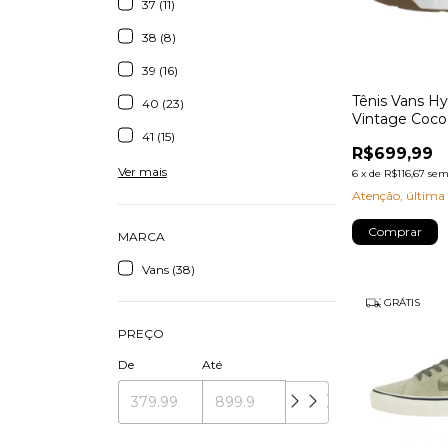
37 (11)
38 (8)
39 (16)
Tênis Vans Hy
40 (23)
Vintage Coco
41 (15)
R$699,99
Ver mais
6
x
de
R$116,67
sem
Atenção, última
Comprar
MARCA
Vans (38)
GRÁTIS
PREÇO
De
Até