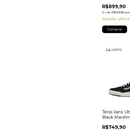
R$899,90
6
x
de
R$149,98
sem
Atenção, última
Comprar
GRÁTIS
Tênis Vans Ul
Black Marshm
R$749,90