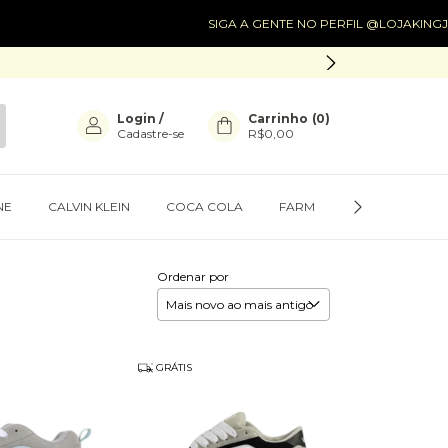
SIGA A GENTE NO PERFIL @LOJAKINGJACK
SIGA 
Login
/
Carrinho
(
0
)
Cadastre-se
R$0,00
NE
CALVIN KLEIN
COCA COLA
FARM
PRESENTES
Ordenar por
GRÁTIS