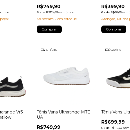
R$749,90
R$399,90
 juros
6
x
de
R$124,98
sem juros
6
x
de
R$66,65
sem 
 peça!
Só restam
2
em estoque!
Atenção, última 
Comprar
Comprar
GRÁTIS
GRÁTIS
trarange Vr3
Tênis Vans Ultrarange MTE
Tênis Vans Ul
allow
UA
R$699,99
R$749,99
6
x
de
R$116,67
sem 