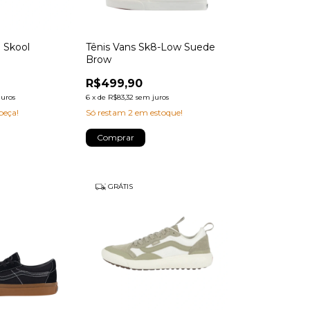
d Skool
Tênis Vans Sk8-Low Suede
Brow
R$499,90
juros
6
x
de
R$83,32
sem juros
peça!
Só restam
2
em estoque!
Comprar
GRÁTIS