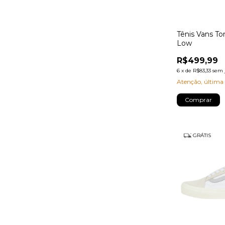
Tênis Vans T
Low
R$499,99
6
x
de
R$83,33
sem 
Atenção, última
Comprar
GRÁTIS