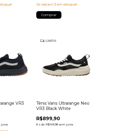
stoque!
Só restam
3
em estoque!
Comprar
GRÁTIS
trarange VR3
Tênis Vans Ultrarange Neo
VR3 Black White
R$899,90
 juros
6
x
de
R$149,98
sem juros
peça!