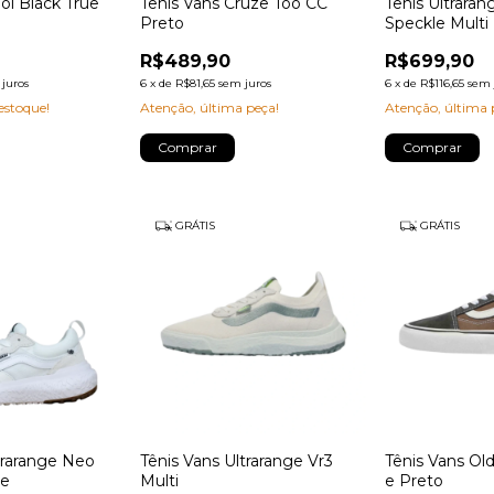
ol Black True
Tênis Vans Cruze Too CC
Tênis Ultrara
Preto
Speckle Multi
R$489,90
R$699,90
juros
6
x
de
R$81,65
sem juros
6
x
de
R$116,65
sem 
stoque!
Atenção, última peça!
Atenção, última 
Comprar
Comprar
GRÁTIS
GRÁTIS
trarange Neo
Tênis Vans Ultrarange Vr3
Tênis Vans Ol
te
Multi
e Preto