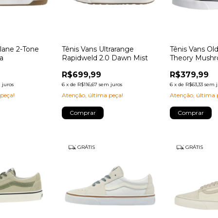
lane 2-Tone
Tênis Vans Ultrarange
Tênis Vans Old
a
Rapidweld 2.0 Dawn Mist
Theory Mush
R$699,99
R$379,99
 juros
6
x
de
R$116,67
sem juros
6
x
de
R$63,33
sem j
 peça!
Atenção, última peça!
Atenção, última 
Comprar
Comprar
GRÁTIS
GRÁTIS