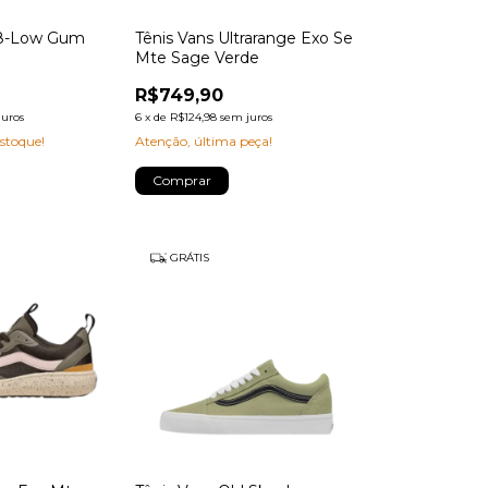
k8-Low Gum
Tênis Vans Ultrarange Exo Se
Mte Sage Verde
R$749,90
juros
6
x
de
R$124,98
sem juros
stoque!
Atenção, última peça!
Comprar
GRÁTIS