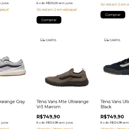
 juros
6
x
de
R$125,00
sem juros
Só restam
2
em e
 peça!
Só restam
2
em estoque!
Comprar
Comprar
GRÁTIS
GRÁTIS
trarange Gray
Tênis Vans Mte Ultrarange
Tênis Vans Ul
Vr3 Marrom
Black
R$749,90
R$749,90
 juros
6
x
de
R$124,98
sem juros
6
x
de
R$124,98
sem
 peça!
Atenção, última peça!
Atenção, última 