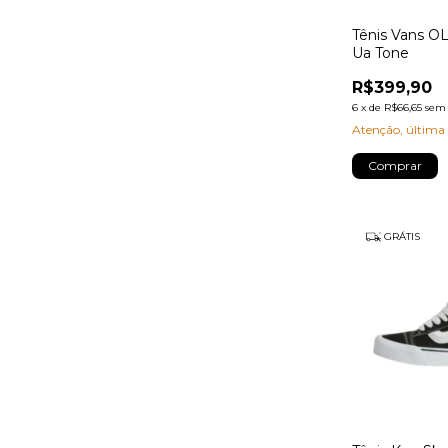
Tênis Vans 
Ua Tone
R$399,90
6
x
de
R$66,65
sem 
Atenção, última
Comprar
GRÁTIS