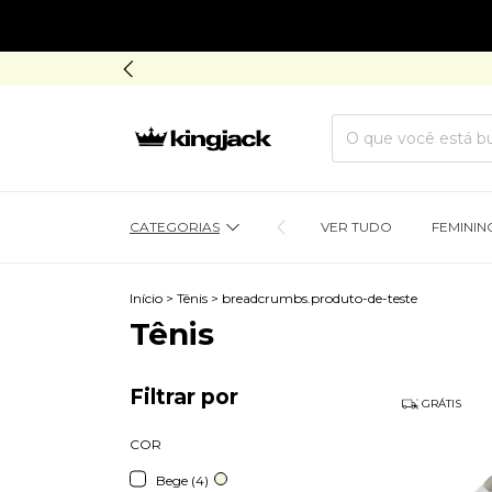
CATEGORIAS
VER TUDO
FEMININ
Início
>
Tênis
>
breadcrumbs.produto-de-teste
Tênis
Filtrar por
GRÁTIS
COR
Bege (4)