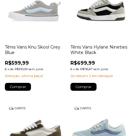
Tênis Vans Knu Skool Grey
Tênis Vans Hylane Nineties
Blue
White Black
R$599,99
R$699,99
6
x
de
R$100,00
sem juros
6
x
de
R$116,67
sem juros
Atenção, última peça!
Só restam
2
em estoque!
Comprar
Comprar
GRÁTIS
GRÁTIS