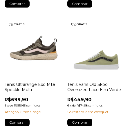
Comprar
Comprar
GRÁTIS
GRÁTIS
Tênis Ultrarange Exo Mte
Tênis Vans Old Skool
Speckle Multi
Oversized Lace Elm Verde
R$699,90
R$449,90
6
x
de
R$116,65
sem juros
6
x
de
R$74,98
sem juros
Atenção, última peça!
Só restam
2
em estoque!
Comprar
Comprar