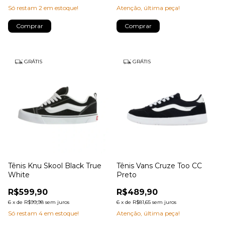
Só restam
2
em estoque!
Atenção, última peça!
Comprar
Comprar
GRÁTIS
GRÁTIS
Tênis Knu Skool Black True
Tênis Vans Cruze Too CC
White
Preto
R$599,90
R$489,90
6
x
de
R$99,98
sem juros
6
x
de
R$81,65
sem juros
Só restam
4
em estoque!
Atenção, última peça!