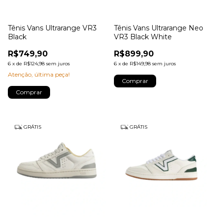
Tênis Vans Ultrarange VR3
Tênis Vans Ultrarange Neo
Black
VR3 Black White
R$749,90
R$899,90
6
x
de
R$124,98
sem juros
6
x
de
R$149,98
sem juros
Atenção, última peça!
Comprar
Comprar
GRÁTIS
GRÁTIS