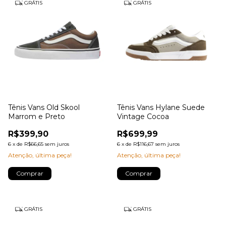
GRÁTIS
GRÁTIS
Tênis Vans Old Skool
Tênis Vans Hylane Suede
Marrom e Preto
Vintage Cocoa
R$399,90
R$699,99
6
x
de
R$66,65
sem juros
6
x
de
R$116,67
sem juros
Atenção, última peça!
Atenção, última peça!
Comprar
Comprar
GRÁTIS
GRÁTIS