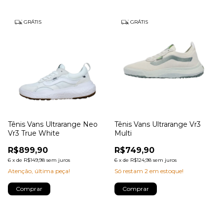
GRÁTIS
GRÁTIS
Tênis Vans Ultrarange Neo
Tênis Vans Ultrarange Vr3
Vr3 True White
Multi
R$899,90
R$749,90
6
x
de
R$149,98
sem juros
6
x
de
R$124,98
sem juros
Atenção, última peça!
Só restam
2
em estoque!
Comprar
Comprar