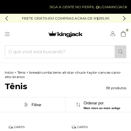
SIGA A GENTE NO PERFIL @LOJAKINGJACK
SIG
FRETE GRÁTIS EM COMPRAS ACIMA DE R$299,99
0
Início
>
Tênis
>
breadcrumbs.tenis-all-star-chuck-taylor-canvas-cano-
alto-branco
Tênis
38 produtos
Ordenar por:
Filtrar
Mais novo ao mais antigo
GRÁTIS
GRÁTIS