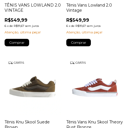
TÊNIS VANS LOWLAND 2.0
Tênis Vans Lowland 2.0
VINTAGE
Vintage
R$549,99
R$549,99
6
x
de
R$91,67
sem juros
6
x
de
R$91,67
sem juros
Atenção, última peça!
Atenção, última peça!
Comprar
Comprar
GRÁTIS
GRÁTIS
Tênis Knu Skool Suede
Tênis Vans Knu Skool Theory
Brown
Rust Bronze