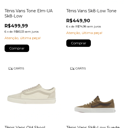
Tênis Vans Tone Elm-UA
Tênis Vans Sk8-Low Tone
Sk8-Low
R$449,90
R$499,99
6
x
de
R$74,98
sem juros
6
x
de
R$83,33
sem juros
Atenção, última peça!
Atenção, última peça!
Comprar
Comprar
GRÁTIS
GRÁTIS
Tênis Vans Old Skool
Tênis Vans Sk8-Low Suede