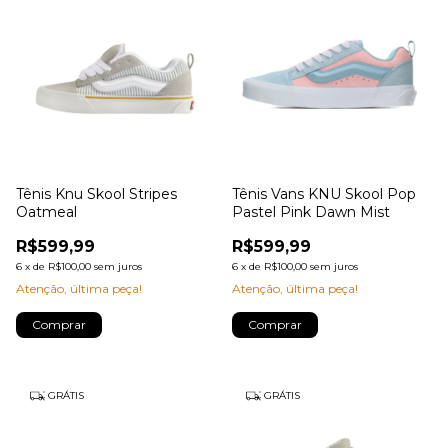
Tênis Knu Skool Stripes
Tênis Vans KNU Skool Pop
Oatmeal
Pastel Pink Dawn Mist
R$599,99
R$599,99
6
x
de
R$100,00
sem juros
6
x
de
R$100,00
sem juros
Atenção, última peça!
Atenção, última peça!
Comprar
Comprar
GRÁTIS
GRÁTIS