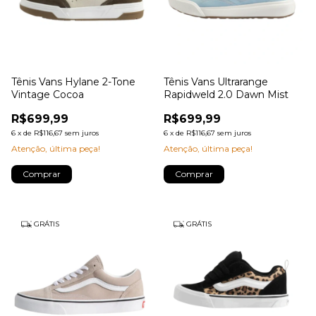
Tênis Vans Hylane 2-Tone
Tênis Vans Ultrarange
Vintage Cocoa
Rapidweld 2.0 Dawn Mist
R$699,99
R$699,99
6
x
de
R$116,67
sem juros
6
x
de
R$116,67
sem juros
Atenção, última peça!
Atenção, última peça!
Comprar
Comprar
GRÁTIS
GRÁTIS