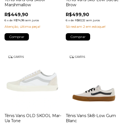
Marshmallow
Brow
R$449,90
R$499,90
6
x
de
R$74,98
sem juros
6
x
de
R$83,32
sem juros
Atenção, última peça!
Só restam
2
em estoque!
Comprar
Comprar
GRÁTIS
GRÁTIS
Tênis Vans OLD SKOOL Mar-
Tênis Vans Sk8-Low Gum
Ua Tone
Blanc