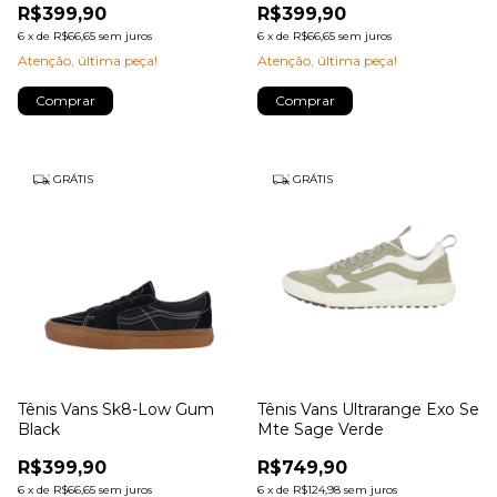
R$399,90
R$399,90
6
x
de
R$66,65
sem juros
6
x
de
R$66,65
sem juros
Atenção, última peça!
Atenção, última peça!
Comprar
Comprar
GRÁTIS
GRÁTIS
Tênis Vans Sk8-Low Gum
Tênis Vans Ultrarange Exo Se
Black
Mte Sage Verde
R$399,90
R$749,90
6
x
de
R$66,65
sem juros
6
x
de
R$124,98
sem juros