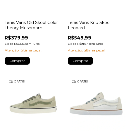
Tênis Vans Old Skool Color
Tênis Vans Knu Skool
Theory Mushroom
Leopard
R$379,99
R$549,99
6
x
de
R$63,33
sem juros
6
x
de
R$91,67
sem juros
Atenção, última peça!
Atenção, última peça!
Comprar
Comprar
GRÁTIS
GRÁTIS