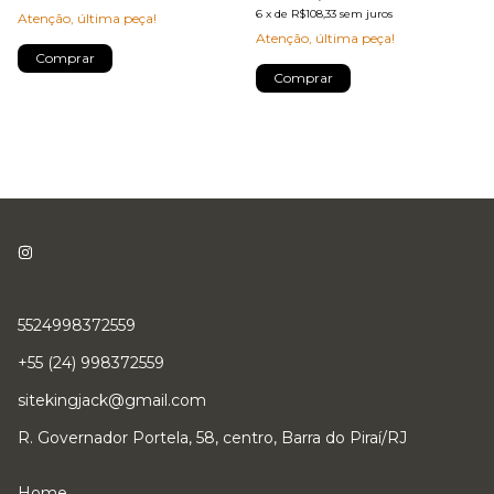
6
x
de
R$108,33
sem juros
Atenção, última peça!
Atenção, última peça!
Comprar
Comprar
5524998372559
+55 (24) 998372559
sitekingjack@gmail.com
R. Governador Portela, 58, centro, Barra do Piraí/RJ
Home