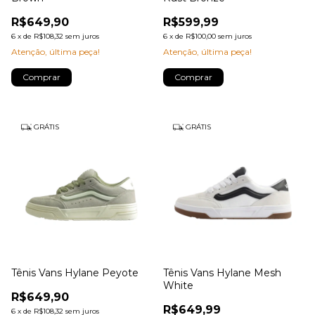
R$649,90
R$599,99
6
x
de
R$108,32
sem juros
6
x
de
R$100,00
sem juros
Atenção, última peça!
Atenção, última peça!
Comprar
Comprar
GRÁTIS
GRÁTIS
Tênis Vans Hylane Peyote
Tênis Vans Hylane Mesh
White
R$649,90
R$649,99
6
x
de
R$108,32
sem juros