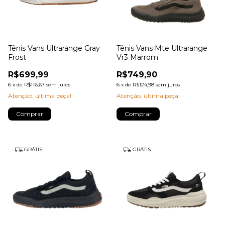
Tênis Vans Ultrarange Gray
Tênis Vans Mte Ultrarange
Frost
Vr3 Marrom
R$699,99
R$749,90
6
x
de
R$116,67
sem juros
6
x
de
R$124,98
sem juros
Atenção, última peça!
Atenção, última peça!
Comprar
Comprar
GRÁTIS
GRÁTIS