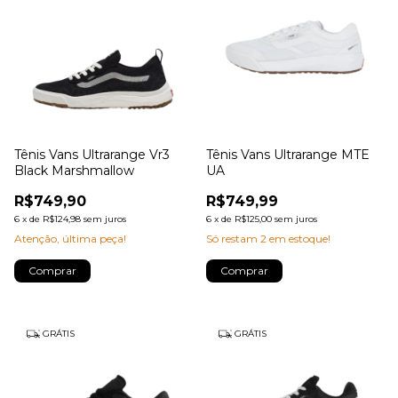
Tênis Vans Ultrarange Vr3
Tênis Vans Ultrarange MTE
Black Marshmallow
UA
R$749,90
R$749,99
6
x
de
R$124,98
sem juros
6
x
de
R$125,00
sem juros
Atenção, última peça!
Só restam
2
em estoque!
Comprar
Comprar
GRÁTIS
GRÁTIS