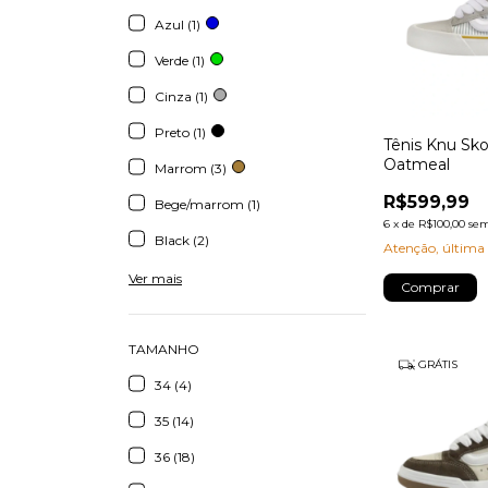
Azul (1)
Verde (1)
Cinza (1)
Preto (1)
Tênis Knu Sko
Oatmeal
Marrom (3)
R$599,99
Bege/marrom (1)
6
x
de
R$100,00
sem
Black (2)
Atenção, última
Ver mais
Comprar
TAMANHO
GRÁTIS
34 (4)
35 (14)
36 (18)