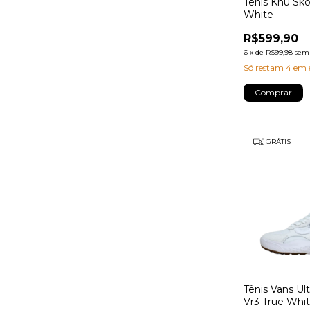
Tênis Knu Sko
White
R$599,90
6
x
de
R$99,98
sem 
Só restam
4
em e
Comprar
GRÁTIS
Tênis Vans Ul
Vr3 True Whi