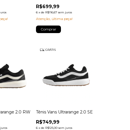
R$699,99
juros
6
x
de
R$116,67
sem juros
peça!
Atenção, última peça!
Comprar
GRÁTIS
trarange 2.0 RW
Tênis Vans Ultrarange 2.0 SE
R$749,99
juros
6
x
de
R$125,00
sem juros