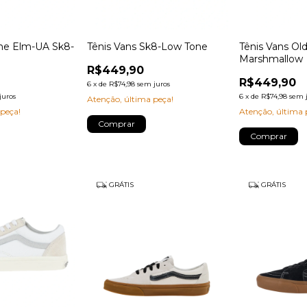
one Elm-UA Sk8-
Tênis Vans Sk8-Low Tone
Tênis Vans Ol
Marshmallow
R$449,90
R$449,90
6
x
de
R$74,98
sem juros
juros
6
x
de
R$74,98
sem 
Atenção, última peça!
 peça!
Atenção, última 
Comprar
Comprar
GRÁTIS
GRÁTIS