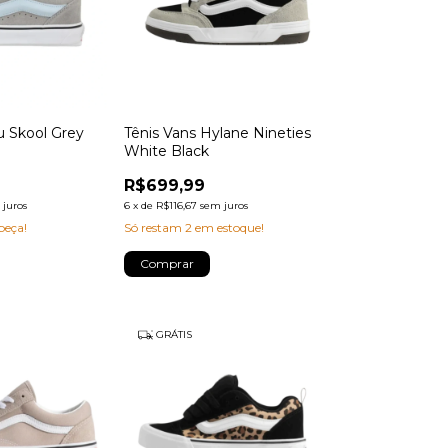
u Skool Grey
Tênis Vans Hylane Nineties
White Black
R$699,99
 juros
6
x
de
R$116,67
sem juros
peça!
Só restam
2
em estoque!
Comprar
GRÁTIS