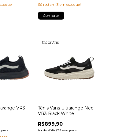
stoque!
Só restam
3
em estoque!
Comprar
GRÁTIS
trarange VR3
Tênis Vans Ultrarange Neo
VR3 Black White
R$899,90
 juros
6
x
de
R$149,98
sem juros
peça!