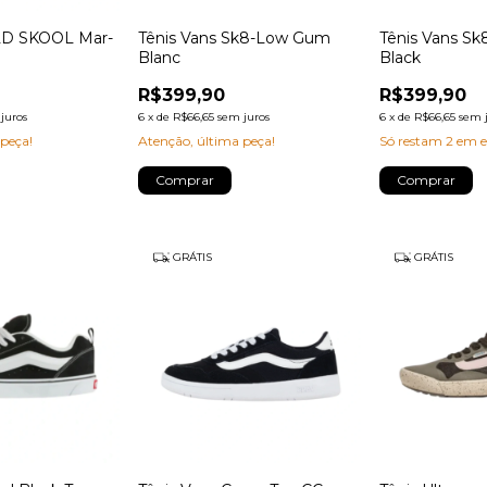
OLD SKOOL Mar-
Tênis Vans Sk8-Low Gum
Tênis Vans S
Blanc
Black
R$399,90
R$399,90
juros
6
x
de
R$66,65
sem juros
6
x
de
R$66,65
sem 
 peça!
Atenção, última peça!
Só restam
2
em e
Comprar
Comprar
GRÁTIS
GRÁTIS