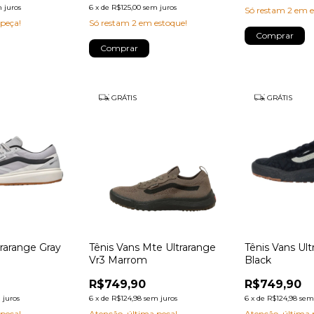
 juros
6
x
de
R$125,00
sem juros
Só restam
2
em e
 peça!
Só restam
2
em estoque!
Comprar
Comprar
GRÁTIS
GRÁTIS
trarange Gray
Tênis Vans Mte Ultrarange
Tênis Vans Ul
Vr3 Marrom
Black
R$749,90
R$749,90
 juros
6
x
de
R$124,98
sem juros
6
x
de
R$124,98
sem
 peça!
Atenção, última peça!
Atenção, última 