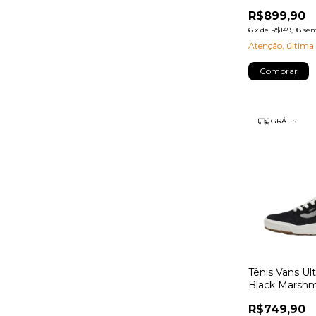
R$899,90
6
x
de
R$149,98
sem
Atenção, última
Comprar
GRÁTIS
Tênis Vans Ul
Black Marshm
R$749,90