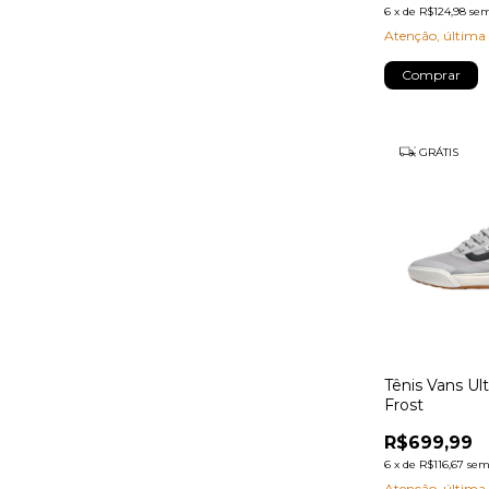
6
x
de
R$124,98
sem
Atenção, última
Comprar
GRÁTIS
Tênis Vans Ul
Frost
R$699,99
6
x
de
R$116,67
sem
Atenção, última