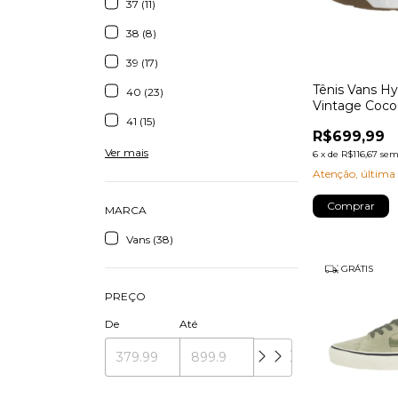
37 (11)
38 (8)
39 (17)
Tênis Vans Hy
40 (23)
Vintage Coco
41 (15)
R$699,99
Ver mais
6
x
de
R$116,67
sem
Atenção, última
Comprar
MARCA
Vans (38)
GRÁTIS
PREÇO
De
Até