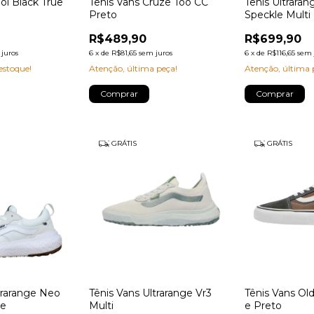
ol Black True
Tênis Vans Cruze Too CC
Tênis Ultrara
Preto
Speckle Multi
R$489,90
R$699,90
juros
6
x
de
R$81,65
sem juros
6
x
de
R$116,65
sem 
stoque!
Atenção, última peça!
Atenção, última 
Comprar
Comprar
GRÁTIS
GRÁTIS
trarange Neo
Tênis Vans Ultrarange Vr3
Tênis Vans Ol
te
Multi
e Preto