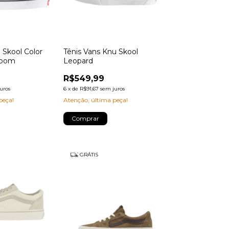
 Skool Color
Tênis Vans Knu Skool
room
Leopard
R$549,99
uros
6
x
de
R$91,67
sem juros
peça!
Atenção, última peça!
Comprar
GRÁTIS