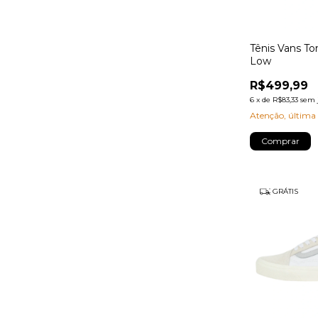
Tênis Vans T
Low
R$499,99
6
x
de
R$83,33
sem 
Atenção, última
Comprar
GRÁTIS