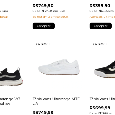
R$749,90
R$399,90
 juros
6
x
de
R$124,98
sem juros
6
x
de
R$66,65
sem 
 peça!
Só restam
2
em estoque!
Atenção, última 
Comprar
Comprar
GRÁTIS
GRÁTIS
trarange Vr3
Tênis Vans Ultrarange MTE
Tênis Vans Ul
allow
UA
R$699,99
R$749,99
6
x
de
R$116,67
sem 