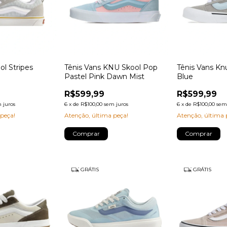
ol Stripes
Tênis Vans KNU Skool Pop
Tênis Vans Kn
Pastel Pink Dawn Mist
Blue
R$599,99
R$599,99
 juros
6
x
de
R$100,00
sem juros
6
x
de
R$100,00
sem
 peça!
Atenção, última peça!
Atenção, última 
Comprar
Comprar
GRÁTIS
GRÁTIS