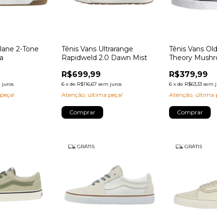
lane 2-Tone
Tênis Vans Ultrarange
Tênis Vans Old
a
Rapidweld 2.0 Dawn Mist
Theory Mush
R$699,99
R$379,99
 juros
6
x
de
R$116,67
sem juros
6
x
de
R$63,33
sem j
 peça!
Atenção, última peça!
Atenção, última 
Comprar
Comprar
GRÁTIS
GRÁTIS