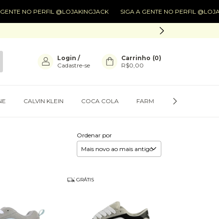
 NO PERFIL @LOJAKINGJACK
SIGA A GENTE NO PERFIL @LOJAKINGJA
Login
/
Carrinho
(
0
)
Cadastre-se
R$0,00
NE
CALVIN KLEIN
COCA COLA
FARM
PRESENTES
Ordenar por
GRÁTIS