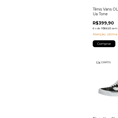
Tênis Vans 
Ua Tone
R$399,90
6
x
de
R$66,65
sem 
Atenção, última
Comprar
GRÁTIS