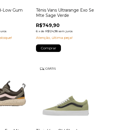
k8-Low Gum
Tênis Vans Ultrarange Exo Se
Mte Sage Verde
R$749,90
juros
6
x
de
R$124,98
sem juros
stoque!
Atenção, última peça!
Comprar
GRÁTIS