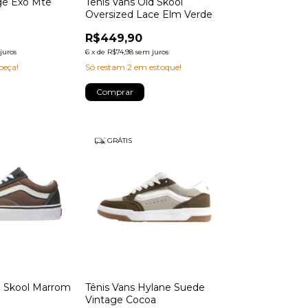
nge Exo Mte
Tênis Vans Old Skool
Oversized Lace Elm Verde
R$449,90
juros
6
x
de
R$74,98
sem juros
peça!
Só restam
2
em estoque!
Comprar
GRÁTIS
d Skool Marrom
Tênis Vans Hylane Suede
Vintage Cocoa