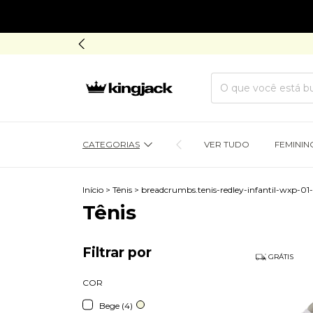
CATEGORIAS
VER TUDO
FEMININ
Início
>
Tênis
>
breadcrumbs.tenis-redley-infantil-wxp-01
Tênis
Filtrar por
GRÁTIS
COR
Bege (4)