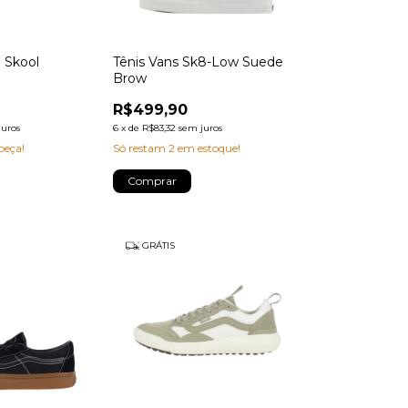
d Skool
Tênis Vans Sk8-Low Suede
Brow
R$499,90
juros
6
x
de
R$83,32
sem juros
peça!
Só restam
2
em estoque!
Comprar
GRÁTIS