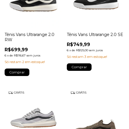
Tênis Vans Ultrarange 2.0
Tênis Vans Ultrarange 2.0 SE
RW
R$749,99
R$699,99
6
x
de
R$125,00
sem juros
6
x
de
R$116,67
sem juros
Só restam
3
em estoque!
Só restam
2
em estoque!
Comprar
Comprar
GRÁTIS
GRÁTIS