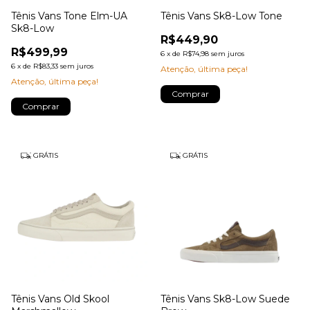
Tênis Vans Tone Elm-UA
Tênis Vans Sk8-Low Tone
Sk8-Low
R$449,90
R$499,99
6
x
de
R$74,98
sem juros
6
x
de
R$83,33
sem juros
Atenção, última peça!
Atenção, última peça!
Comprar
Comprar
GRÁTIS
GRÁTIS
Tênis Vans Old Skool
Tênis Vans Sk8-Low Suede