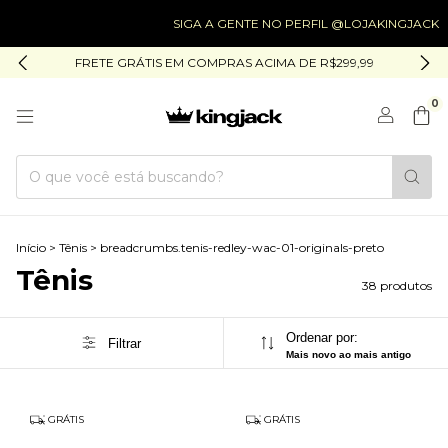
SIGA A GENTE NO PERFIL @LOJAKINGJACK
SI
FRETE GRÁTIS EM COMPRAS ACIMA DE R$299,99
0
Início
>
Tênis
>
breadcrumbs.tenis-redley-wac-01-originals-preto
Tênis
38 produtos
Ordenar por:
Filtrar
Mais novo ao mais antigo
GRÁTIS
GRÁTIS