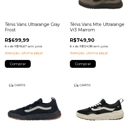
Tênis Vans Ultrarange Gray
Tênis Vans Mte Ultrarange
Frost
Vr3 Marrom
R$699,99
R$749,90
6
x
de
R$116,67
sem juros
6
x
de
R$124,98
sem juros
Atenção, última peça!
Atenção, última peça!
Comprar
Comprar
GRÁTIS
GRÁTIS