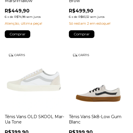
Marshmallow
Brow
R$449,90
R$499,90
6
x
de
R$74,98
sem juros
6
x
de
R$83,32
sem juros
Atenção, última peça!
Só restam
2
em estoque!
Comprar
Comprar
GRÁTIS
GRÁTIS
Tênis Vans OLD SKOOL Mar-
Tênis Vans Sk8-Low Gum
Ua Tone
Blanc
R$399,90
R$399,90