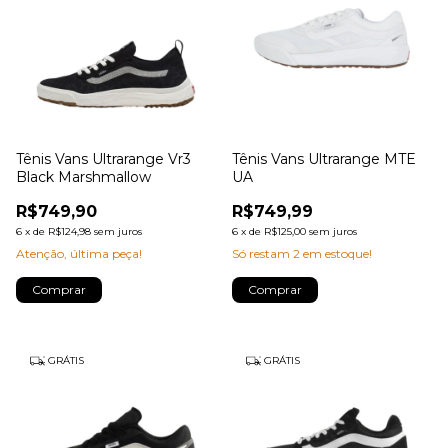
Tênis Vans Ultrarange Vr3
Tênis Vans Ultrarange MTE
Black Marshmallow
UA
R$749,90
R$749,99
6
x
de
R$124,98
sem juros
6
x
de
R$125,00
sem juros
Atenção, última peça!
Só restam
2
em estoque!
Comprar
Comprar
GRÁTIS
GRÁTIS