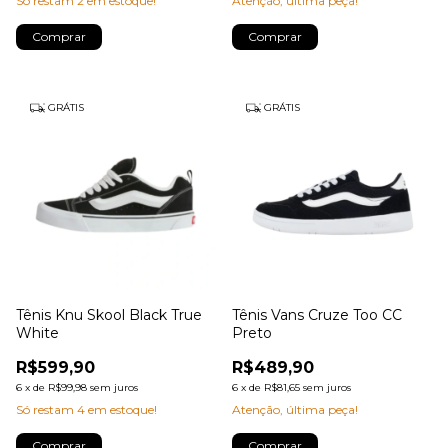
Só restam
2
em estoque!
Atenção, última peça!
Comprar
Comprar
GRÁTIS
GRÁTIS
Tênis Knu Skool Black True
Tênis Vans Cruze Too CC
White
Preto
R$599,90
R$489,90
6
x
de
R$99,98
sem juros
6
x
de
R$81,65
sem juros
Só restam
4
em estoque!
Atenção, última peça!
Comprar
Comprar