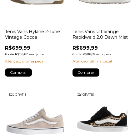
Tênis Vans Hylane 2-Tone
Tênis Vans Ultrarange
Vintage Cocoa
Rapidweld 2.0 Dawn Mist
R$699,99
R$699,99
6
x
de
R$116,67
sem juros
6
x
de
R$116,67
sem juros
Atenção, última peça!
Atenção, última peça!
Comprar
Comprar
GRÁTIS
GRÁTIS