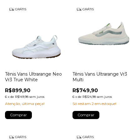
GRÁTIS
GRÁTIS
Tênis Vans Ultrarange Neo
Tênis Vans Ultrarange Vr3
Vr3 True White
Multi
R$899,90
R$749,90
6
x
de
R$149,98
sem juros
6
x
de
R$124,98
sem juros
Atenção, última peça!
Só restam
2
em estoque!
Comprar
Comprar
GRÁTIS
GRÁTIS