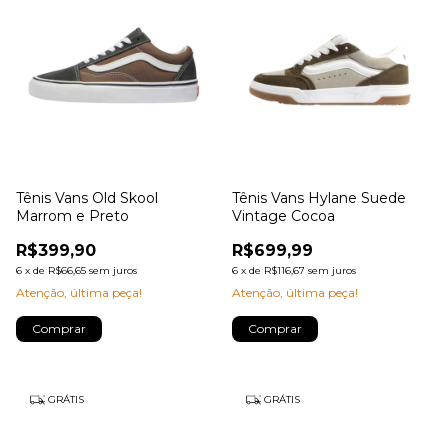
Tênis Vans Old Skool
Tênis Vans Hylane Suede
Marrom e Preto
Vintage Cocoa
R$399,90
R$699,99
6
x
de
R$66,65
sem juros
6
x
de
R$116,67
sem juros
Atenção, última peça!
Atenção, última peça!
Comprar
Comprar
GRÁTIS
GRÁTIS