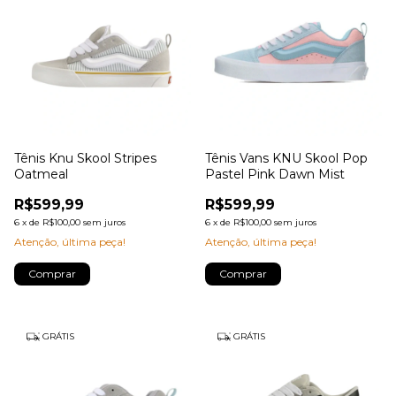
Tênis Knu Skool Stripes
Tênis Vans KNU Skool Pop
Oatmeal
Pastel Pink Dawn Mist
R$599,99
R$599,99
6
x
de
R$100,00
sem juros
6
x
de
R$100,00
sem juros
Atenção, última peça!
Atenção, última peça!
Comprar
Comprar
GRÁTIS
GRÁTIS