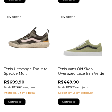
GRÁTIS
GRÁTIS
Tênis Ultrarange Exo Mte
Tênis Vans Old Skool
Speckle Multi
Oversized Lace Elm Verde
R$699,90
R$449,90
6
x
de
R$116,65
sem juros
6
x
de
R$74,98
sem juros
Atenção, última peça!
Só restam
2
em estoque!
Comprar
Comprar