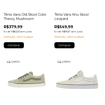
Tênis Vans Old Skool Color
Tênis Vans Knu Skool
Theory Mushroom
Leopard
R$379,99
R$549,99
6
x
de
R$63,33
sem juros
6
x
de
R$91,67
sem juros
Atenção, última peça!
Atenção, última peça!
Comprar
Comprar
GRÁTIS
GRÁTIS