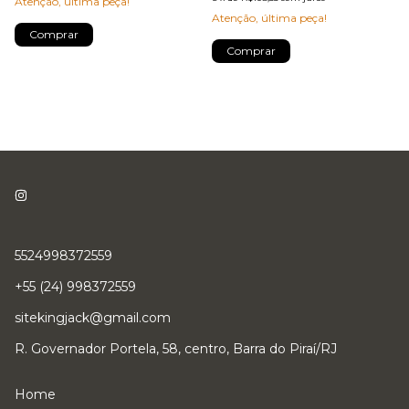
Atenção, última peça!
Atenção, última peça!
Comprar
Comprar
5524998372559
+55 (24) 998372559
sitekingjack@gmail.com
R. Governador Portela, 58, centro, Barra do Piraí/RJ
Home