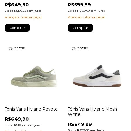
R$649,90
R$599,99
6
x
de
R$108,32
sem juros
6
x
de
R$100,00
sem juros
Atenção, última peça!
Atenção, última peça!
Comprar
Comprar
GRÁTIS
GRÁTIS
Tênis Vans Hylane Peyote
Tênis Vans Hylane Mesh
White
R$649,90
R$649,99
6
x
de
R$108,32
sem juros
6
x
de
R$108,33
sem juros