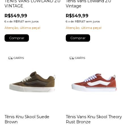
TÊNIS VANS LOWLAND 2.0
Tênis Vans Lowland 2.0
VINTAGE
Vintage
R$549,99
R$549,99
6
x
de
R$91,67
sem juros
6
x
de
R$91,67
sem juros
Atenção, última peça!
Atenção, última peça!
Comprar
Comprar
GRÁTIS
GRÁTIS
Tênis Knu Skool Suede
Tênis Vans Knu Skool Theory
Brown
Rust Bronze