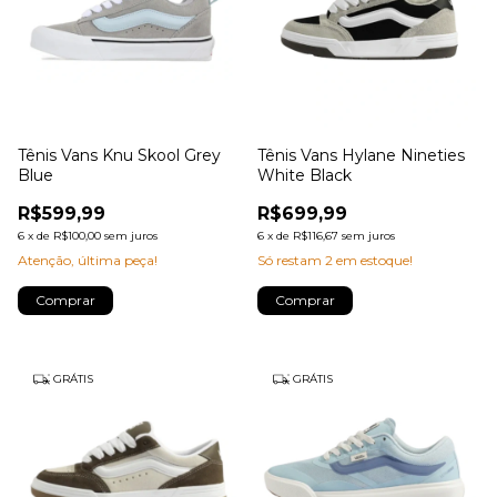
Tênis Vans Knu Skool Grey
Tênis Vans Hylane Nineties
Blue
White Black
R$599,99
R$699,99
6
x
de
R$100,00
sem juros
6
x
de
R$116,67
sem juros
Atenção, última peça!
Só restam
2
em estoque!
Comprar
Comprar
GRÁTIS
GRÁTIS