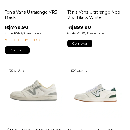
Tênis Vans Ultrarange VR3
Tênis Vans Ultrarange Neo
Black
VR3 Black White
R$749,90
R$899,90
6
x
de
R$124,98
sem juros
6
x
de
R$149,98
sem juros
Atenção, última peça!
Comprar
Comprar
GRÁTIS
GRÁTIS