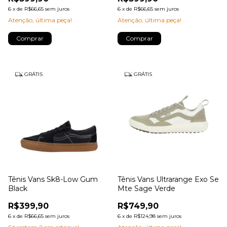
6
x
de
R$66,65
sem juros
6
x
de
R$66,65
sem juros
Atenção, última peça!
Atenção, última peça!
Comprar
Comprar
GRÁTIS
GRÁTIS
Tênis Vans Sk8-Low Gum
Tênis Vans Ultrarange Exo Se
Black
Mte Sage Verde
R$399,90
R$749,90
6
x
de
R$66,65
sem juros
6
x
de
R$124,98
sem juros