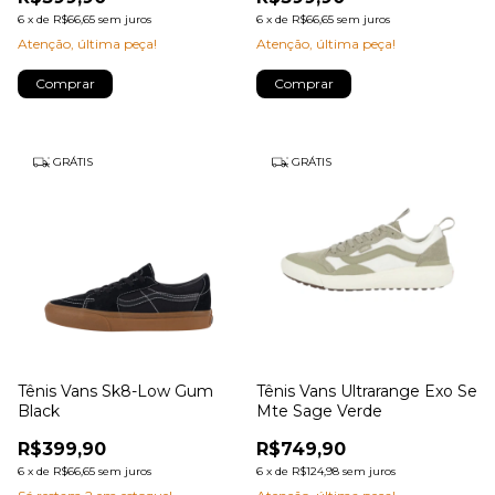
6
x
de
R$66,65
sem juros
6
x
de
R$66,65
sem juros
Atenção, última peça!
Atenção, última peça!
Comprar
Comprar
GRÁTIS
GRÁTIS
Tênis Vans Sk8-Low Gum
Tênis Vans Ultrarange Exo Se
Black
Mte Sage Verde
R$399,90
R$749,90
6
x
de
R$66,65
sem juros
6
x
de
R$124,98
sem juros