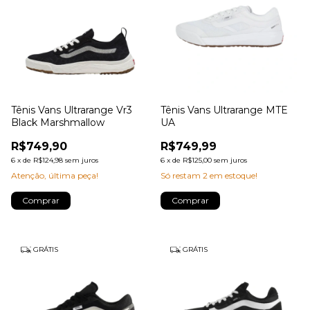
Tênis Vans Ultrarange Vr3
Tênis Vans Ultrarange MTE
Black Marshmallow
UA
R$749,90
R$749,99
6
x
de
R$124,98
sem juros
6
x
de
R$125,00
sem juros
Atenção, última peça!
Só restam
2
em estoque!
Comprar
Comprar
GRÁTIS
GRÁTIS