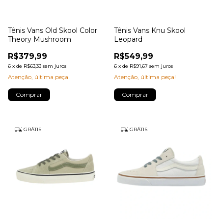
Tênis Vans Old Skool Color
Tênis Vans Knu Skool
Theory Mushroom
Leopard
R$379,99
R$549,99
6
x
de
R$63,33
sem juros
6
x
de
R$91,67
sem juros
Atenção, última peça!
Atenção, última peça!
Comprar
Comprar
GRÁTIS
GRÁTIS