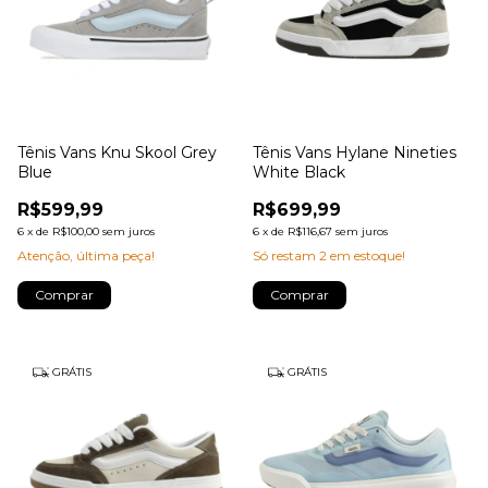
Tênis Vans Knu Skool Grey
Tênis Vans Hylane Nineties
Blue
White Black
R$599,99
R$699,99
6
x
de
R$100,00
sem juros
6
x
de
R$116,67
sem juros
Atenção, última peça!
Só restam
2
em estoque!
Comprar
Comprar
GRÁTIS
GRÁTIS