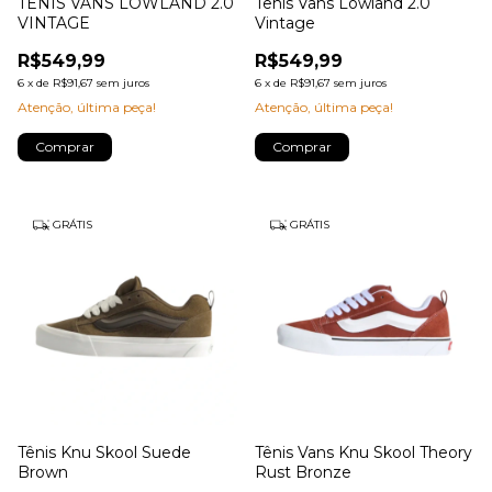
TÊNIS VANS LOWLAND 2.0
Tênis Vans Lowland 2.0
VINTAGE
Vintage
R$549,99
R$549,99
6
x
de
R$91,67
sem juros
6
x
de
R$91,67
sem juros
Atenção, última peça!
Atenção, última peça!
Comprar
Comprar
GRÁTIS
GRÁTIS
Tênis Knu Skool Suede
Tênis Vans Knu Skool Theory
Brown
Rust Bronze