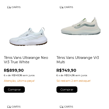
GRÁTIS
GRÁTIS
Tênis Vans Ultrarange Neo
Tênis Vans Ultrarange Vr3
Vr3 True White
Multi
R$899,90
R$749,90
6
x
de
R$149,98
sem juros
6
x
de
R$124,98
sem juros
Atenção, última peça!
Só restam
2
em estoque!
Comprar
Comprar
GRÁTIS
GRÁTIS