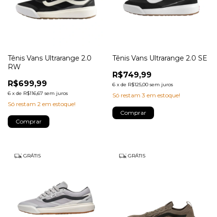
Tênis Vans Ultrarange 2.0
Tênis Vans Ultrarange 2.0 SE
RW
R$749,99
R$699,99
6
x
de
R$125,00
sem juros
6
x
de
R$116,67
sem juros
Só restam
3
em estoque!
Só restam
2
em estoque!
Comprar
Comprar
GRÁTIS
GRÁTIS