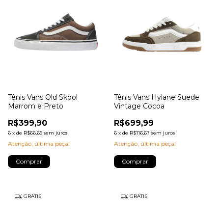
Tênis Vans Old Skool
Tênis Vans Hylane Suede
Marrom e Preto
Vintage Cocoa
R$399,90
R$699,99
6
x
de
R$66,65
sem juros
6
x
de
R$116,67
sem juros
Atenção, última peça!
Atenção, última peça!
Comprar
Comprar
GRÁTIS
GRÁTIS