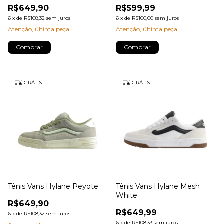
R$649,90
R$599,99
6
x
de
R$108,32
sem juros
6
x
de
R$100,00
sem juros
Atenção, última peça!
Atenção, última peça!
Comprar
Comprar
GRÁTIS
GRÁTIS
Tênis Vans Hylane Peyote
Tênis Vans Hylane Mesh
White
R$649,90
R$649,99
6
x
de
R$108,32
sem juros
6
x
de
R$108,33
sem juros