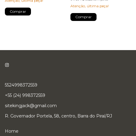
Atenção, última peça!
Atenção, última peça!
Comprar
Comprar
5524998372559
+55 (24) 998372559
sitekingjack@gmail.com
R. Governador Portela, 58, centro, Barra do Piraí/RJ
Home