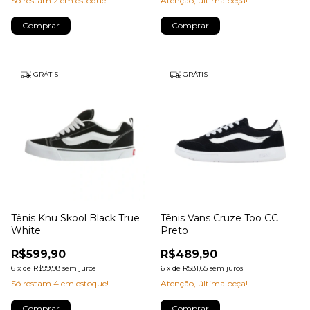
Só restam
2
em estoque!
Atenção, última peça!
Comprar
Comprar
GRÁTIS
GRÁTIS
Tênis Knu Skool Black True
Tênis Vans Cruze Too CC
White
Preto
R$599,90
R$489,90
6
x
de
R$99,98
sem juros
6
x
de
R$81,65
sem juros
Só restam
4
em estoque!
Atenção, última peça!
Comprar
Comprar