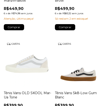
Marshmallow
Brow
R$449,90
R$499,90
6
x
de
R$74,98
sem juros
6
x
de
R$83,32
sem juros
Atenção, última peça!
Só restam
2
em estoque!
Comprar
Comprar
GRÁTIS
GRÁTIS
Tênis Vans OLD SKOOL Mar-
Tênis Vans Sk8-Low Gum
Ua Tone
Blanc
R$399,90
R$399,90