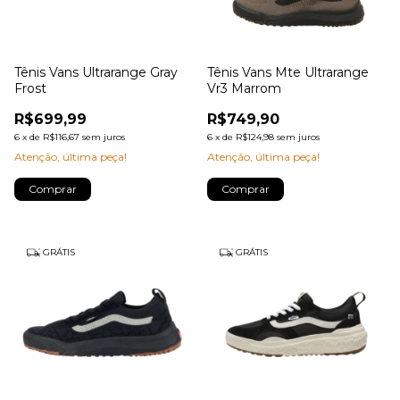
Tênis Vans Ultrarange Gray
Tênis Vans Mte Ultrarange
Frost
Vr3 Marrom
R$699,99
R$749,90
6
x
de
R$116,67
sem juros
6
x
de
R$124,98
sem juros
Atenção, última peça!
Atenção, última peça!
Comprar
Comprar
GRÁTIS
GRÁTIS