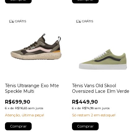
GRÁTIS
GRÁTIS
Tênis Ultrarange Exo Mte
Tênis Vans Old Skool
Speckle Multi
Oversized Lace Elm Verde
R$699,90
R$449,90
6
x
de
R$116,65
sem juros
6
x
de
R$74,98
sem juros
Atenção, última peça!
Só restam
2
em estoque!
Comprar
Comprar