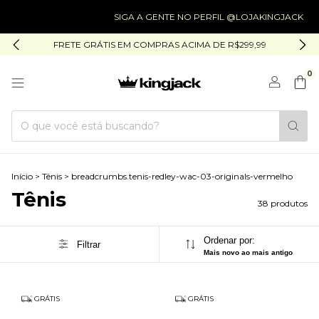
SIGA A GENTE NO PERFIL @LOJAKINGJACK
SIG
FRETE GRÁTIS EM COMPRAS ACIMA DE R$299,99
0
Início
>
Tênis
>
breadcrumbs.tenis-redley-wac-03-originals-vermelho
Tênis
38 produtos
Ordenar por:
Filtrar
Mais novo ao mais antigo
GRÁTIS
GRÁTIS