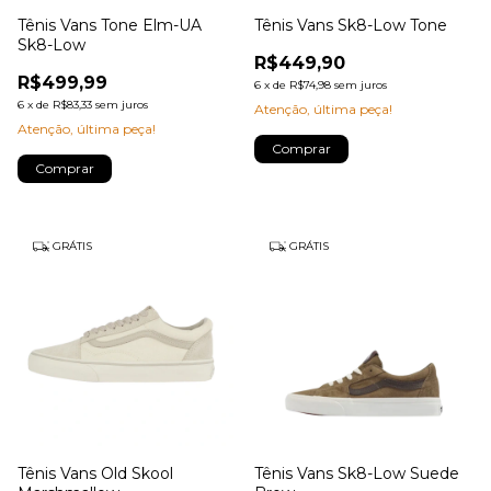
Tênis Vans Tone Elm-UA
Tênis Vans Sk8-Low Tone
Sk8-Low
R$449,90
R$499,99
6
x
de
R$74,98
sem juros
6
x
de
R$83,33
sem juros
Atenção, última peça!
Atenção, última peça!
Comprar
Comprar
GRÁTIS
GRÁTIS
Tênis Vans Old Skool
Tênis Vans Sk8-Low Suede