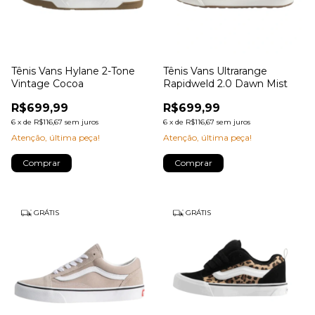
Tênis Vans Hylane 2-Tone
Tênis Vans Ultrarange
Vintage Cocoa
Rapidweld 2.0 Dawn Mist
R$699,99
R$699,99
6
x
de
R$116,67
sem juros
6
x
de
R$116,67
sem juros
Atenção, última peça!
Atenção, última peça!
Comprar
Comprar
GRÁTIS
GRÁTIS