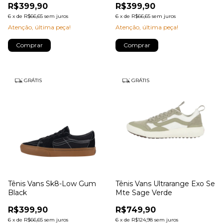
R$399,90
R$399,90
6
x
de
R$66,65
sem juros
6
x
de
R$66,65
sem juros
Atenção, última peça!
Atenção, última peça!
Comprar
Comprar
GRÁTIS
GRÁTIS
Tênis Vans Sk8-Low Gum
Tênis Vans Ultrarange Exo Se
Black
Mte Sage Verde
R$399,90
R$749,90
6
x
de
R$66,65
sem juros
6
x
de
R$124,98
sem juros