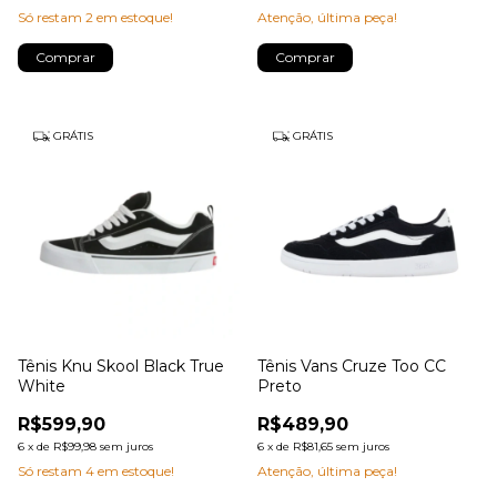
Só restam
2
em estoque!
Atenção, última peça!
Comprar
Comprar
GRÁTIS
GRÁTIS
Tênis Knu Skool Black True
Tênis Vans Cruze Too CC
White
Preto
R$599,90
R$489,90
6
x
de
R$99,98
sem juros
6
x
de
R$81,65
sem juros
Só restam
4
em estoque!
Atenção, última peça!