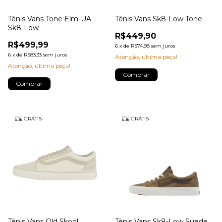
Tênis Vans Tone Elm-UA
Tênis Vans Sk8-Low Tone
Sk8-Low
R$449,90
R$499,99
6
x
de
R$74,98
sem juros
6
x
de
R$83,33
sem juros
Atenção, última peça!
Atenção, última peça!
Comprar
Comprar
GRÁTIS
GRÁTIS
Tênis Vans Old Skool
Tênis Vans Sk8-Low Suede