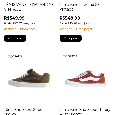
TÊNIS VANS LOWLAND 2.0
Tênis Vans Lowland 2.0
VINTAGE
Vintage
R$549,99
R$549,99
6
x
de
R$91,67
sem juros
6
x
de
R$91,67
sem juros
Atenção, última peça!
Atenção, última peça!
Comprar
Comprar
GRÁTIS
GRÁTIS
Tênis Knu Skool Suede
Tênis Vans Knu Skool Theory
Brown
Rust Bronze