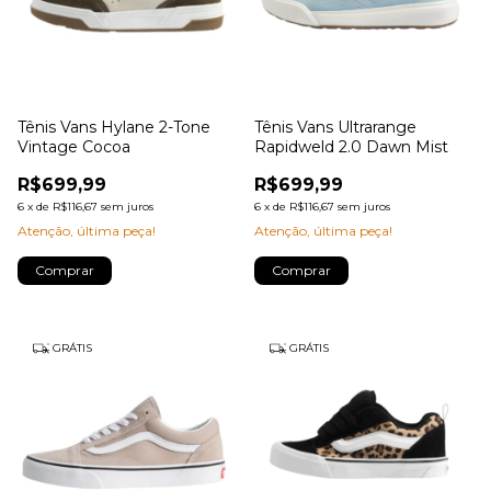
Tênis Vans Hylane 2-Tone
Tênis Vans Ultrarange
Vintage Cocoa
Rapidweld 2.0 Dawn Mist
R$699,99
R$699,99
6
x
de
R$116,67
sem juros
6
x
de
R$116,67
sem juros
Atenção, última peça!
Atenção, última peça!
Comprar
Comprar
GRÁTIS
GRÁTIS