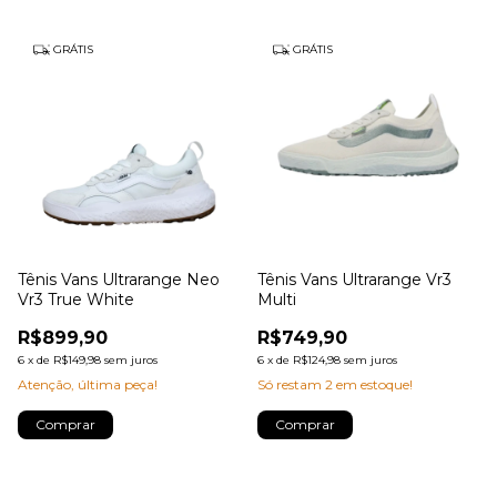
GRÁTIS
GRÁTIS
Tênis Vans Ultrarange Neo
Tênis Vans Ultrarange Vr3
Vr3 True White
Multi
R$899,90
R$749,90
6
x
de
R$149,98
sem juros
6
x
de
R$124,98
sem juros
Atenção, última peça!
Só restam
2
em estoque!
Comprar
Comprar