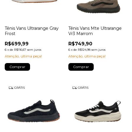
Tênis Vans Ultrarange Gray
Tênis Vans Mte Ultrarange
Frost
Vr3 Marrom
R$699,99
R$749,90
6
x
de
R$116,67
sem juros
6
x
de
R$124,98
sem juros
Atenção, última peça!
Atenção, última peça!
Comprar
Comprar
GRÁTIS
GRÁTIS