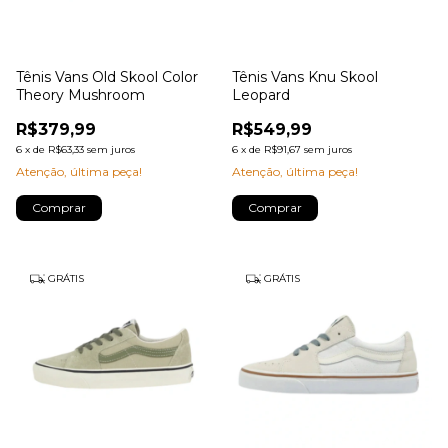
Tênis Vans Old Skool Color
Tênis Vans Knu Skool
Theory Mushroom
Leopard
R$379,99
R$549,99
6
x
de
R$63,33
sem juros
6
x
de
R$91,67
sem juros
Atenção, última peça!
Atenção, última peça!
Comprar
Comprar
GRÁTIS
GRÁTIS