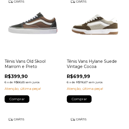
GRÁTIS
GRÁTIS
Tênis Vans Old Skool
Tênis Vans Hylane Suede
Marrom e Preto
Vintage Cocoa
R$399,90
R$699,99
6
x
de
R$66,65
sem juros
6
x
de
R$116,67
sem juros
Atenção, última peça!
Atenção, última peça!
Comprar
Comprar
GRÁTIS
GRÁTIS