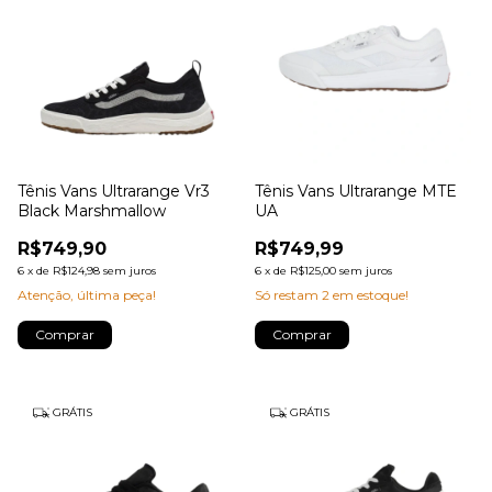
Tênis Vans Ultrarange Vr3
Tênis Vans Ultrarange MTE
Black Marshmallow
UA
R$749,90
R$749,99
6
x
de
R$124,98
sem juros
6
x
de
R$125,00
sem juros
Atenção, última peça!
Só restam
2
em estoque!
Comprar
Comprar
GRÁTIS
GRÁTIS