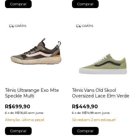
Comprar
Comprar
GRÁTIS
GRÁTIS
Tênis Ultrarange Exo Mte
Tênis Vans Old Skool
Speckle Multi
Oversized Lace Elm Verde
R$699,90
R$449,90
6
x
de
R$116,65
sem juros
6
x
de
R$74,98
sem juros
Atenção, última peça!
Só restam
2
em estoque!
Comprar
Comprar