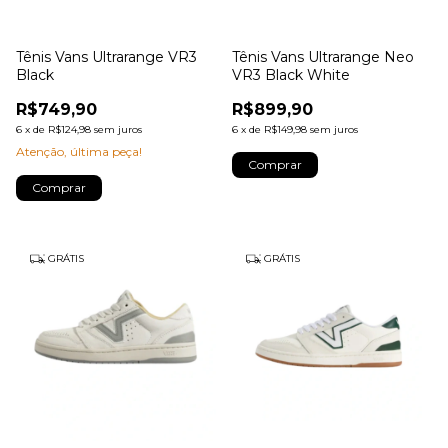
Tênis Vans Ultrarange VR3
Tênis Vans Ultrarange Neo
Black
VR3 Black White
R$749,90
R$899,90
6
x
de
R$124,98
sem juros
6
x
de
R$149,98
sem juros
Atenção, última peça!
Comprar
Comprar
GRÁTIS
GRÁTIS