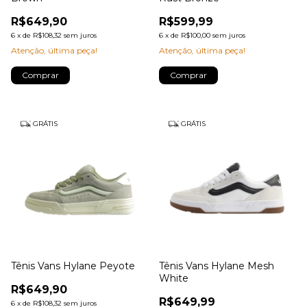
R$649,90
R$599,99
6
x
de
R$108,32
sem juros
6
x
de
R$100,00
sem juros
Atenção, última peça!
Atenção, última peça!
Comprar
Comprar
GRÁTIS
GRÁTIS
Tênis Vans Hylane Peyote
Tênis Vans Hylane Mesh
White
R$649,90
R$649,99
6
x
de
R$108,32
sem juros