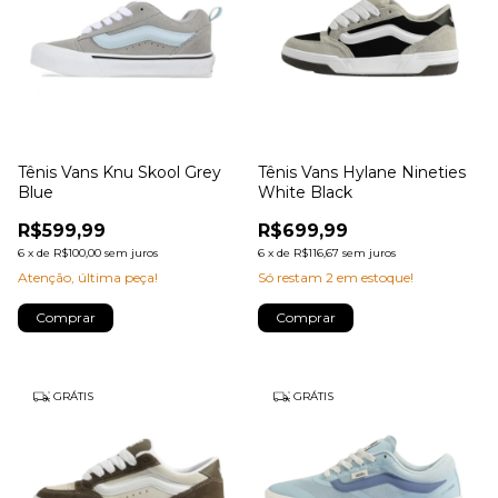
Tênis Vans Knu Skool Grey
Tênis Vans Hylane Nineties
Blue
White Black
R$599,99
R$699,99
6
x
de
R$100,00
sem juros
6
x
de
R$116,67
sem juros
Atenção, última peça!
Só restam
2
em estoque!
Comprar
Comprar
GRÁTIS
GRÁTIS