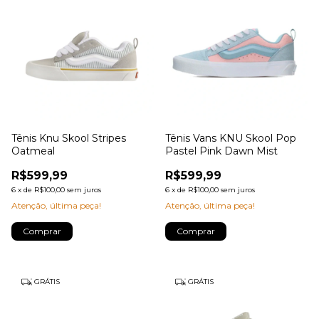
Tênis Knu Skool Stripes
Tênis Vans KNU Skool Pop
Oatmeal
Pastel Pink Dawn Mist
R$599,99
R$599,99
6
x
de
R$100,00
sem juros
6
x
de
R$100,00
sem juros
Atenção, última peça!
Atenção, última peça!
Comprar
Comprar
GRÁTIS
GRÁTIS