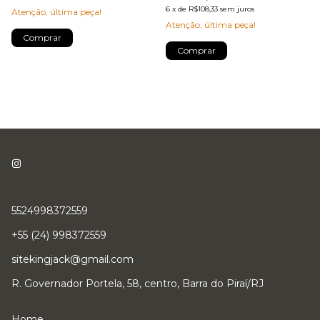
6
x
de
R$108,33
sem juros
Atenção, última peça!
Atenção, última peça!
Comprar
Comprar
5524998372559
+55 (24) 998372559
sitekingjack@gmail.com
R. Governador Portela, 58, centro, Barra do Piraí/RJ
Home