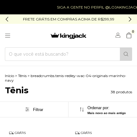
SIGA A GENTE NO PERFIL @LOJAKINGJACK
SIG
FRETE GRÁTIS EM COMPRAS ACIMA DE R$299,99
0
Início
>
Tênis
>
breadcrumbs.tenis-redley-wac-04-originals-marinho-
navy
Tênis
38 produtos
Ordenar por:
Filtrar
Mais novo ao mais antigo
GRÁTIS
GRÁTIS