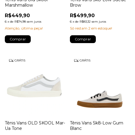
Marshmallow
Brow
R$449,90
R$499,90
6
x
de
R$74,98
sem juros
6
x
de
R$83,32
sem juros
Atenção, última peça!
Só restam
2
em estoque!
Comprar
Comprar
GRÁTIS
GRÁTIS
Tênis Vans OLD SKOOL Mar-
Tênis Vans Sk8-Low Gum
Ua Tone
Blanc