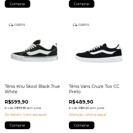
Comprar
Comprar
GRÁTIS
GRÁTIS
Tênis Knu Skool Black True
Tênis Vans Cruze Too CC
White
Preto
R$599,90
R$489,90
6
x
de
R$99,98
sem juros
6
x
de
R$81,65
sem juros
Só restam
4
em estoque!
Atenção, última peça!
Comprar
Comprar