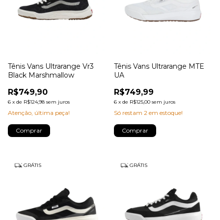
Tênis Vans Ultrarange Vr3
Tênis Vans Ultrarange MTE
Black Marshmallow
UA
R$749,90
R$749,99
6
x
de
R$124,98
sem juros
6
x
de
R$125,00
sem juros
Atenção, última peça!
Só restam
2
em estoque!
Comprar
Comprar
GRÁTIS
GRÁTIS