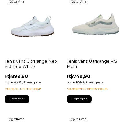
GRÁTIS
GRÁTIS
Tênis Vans Ultrarange Neo
Tênis Vans Ultrarange Vr3
Vr3 True White
Multi
R$899,90
R$749,90
6
x
de
R$149,98
sem juros
6
x
de
R$124,98
sem juros
Atenção, última peça!
Só restam
2
em estoque!
Comprar
Comprar
GRÁTIS
GRÁTIS