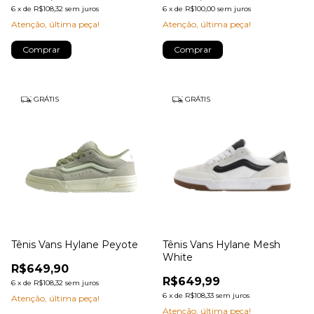
6
x
de
R$108,32
sem juros
6
x
de
R$100,00
sem juros
Atenção, última peça!
Atenção, última peça!
Comprar
Comprar
GRÁTIS
GRÁTIS
Tênis Vans Hylane Peyote
Tênis Vans Hylane Mesh
White
R$649,90
R$649,99
6
x
de
R$108,32
sem juros
6
x
de
R$108,33
sem juros
Atenção, última peça!
Atenção, última peça!