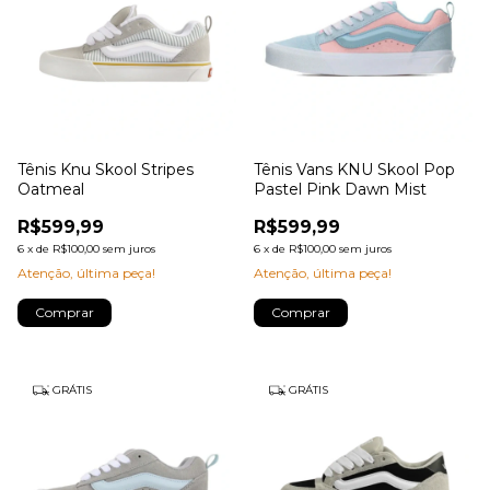
Tênis Knu Skool Stripes
Tênis Vans KNU Skool Pop
Oatmeal
Pastel Pink Dawn Mist
R$599,99
R$599,99
6
x
de
R$100,00
sem juros
6
x
de
R$100,00
sem juros
Atenção, última peça!
Atenção, última peça!
Comprar
Comprar
GRÁTIS
GRÁTIS