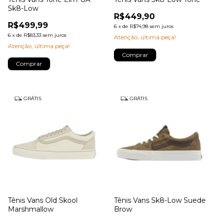
Sk8-Low
R$449,90
R$499,99
6
x
de
R$74,98
sem juros
6
x
de
R$83,33
sem juros
Atenção, última peça!
Atenção, última peça!
Comprar
Comprar
GRÁTIS
GRÁTIS
Tênis Vans Old Skool
Tênis Vans Sk8-Low Suede
Marshmallow
Brow