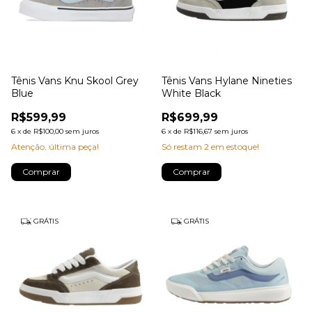
Tênis Vans Knu Skool Grey
Tênis Vans Hylane Nineties
Blue
White Black
R$599,99
R$699,99
6
x
de
R$100,00
sem juros
6
x
de
R$116,67
sem juros
Atenção, última peça!
Só restam
2
em estoque!
Comprar
Comprar
GRÁTIS
GRÁTIS