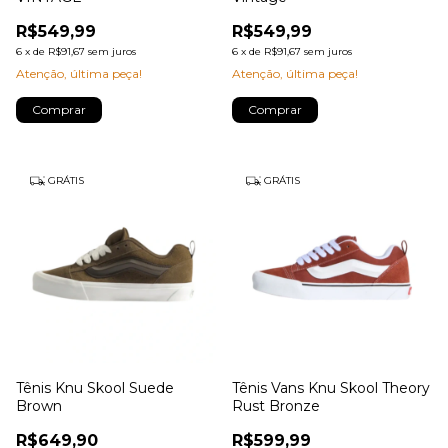
R$549,99
R$549,99
6
x
de
R$91,67
sem juros
6
x
de
R$91,67
sem juros
Atenção, última peça!
Atenção, última peça!
Comprar
Comprar
GRÁTIS
GRÁTIS
Tênis Knu Skool Suede
Tênis Vans Knu Skool Theory
Brown
Rust Bronze
R$649,90
R$599,99