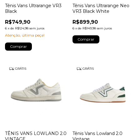
Tênis Vans Ultrarange VR3
Tênis Vans Ultrarange Neo
Black
VR3 Black White
R$749,90
R$899,90
6
x
de
R$124,98
sem juros
6
x
de
R$149,98
sem juros
Atenção, última peça!
Comprar
Comprar
GRÁTIS
GRÁTIS
TÊNIS VANS LOWLAND 2.0
Tênis Vans Lowland 2.0
VINTAGE
Vintage