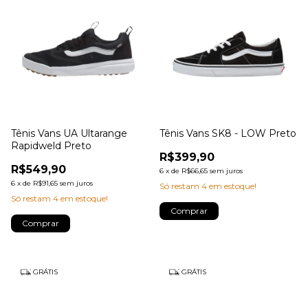
Tênis Vans UA Ultarange
Tênis Vans SK8 - LOW Preto
Rapidweld Preto
R$399,90
R$549,90
6
x
de
R$66,65
sem juros
6
x
de
R$91,65
sem juros
Só restam
4
em estoque!
Só restam
4
em estoque!
Comprar
Comprar
GRÁTIS
GRÁTIS