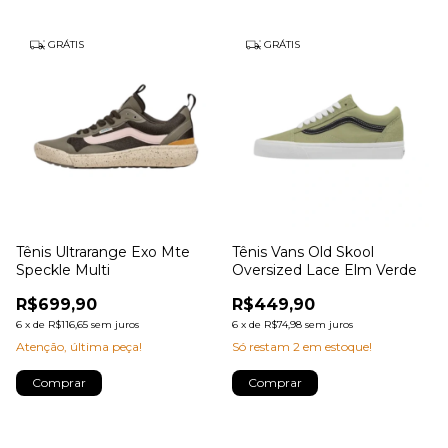
GRÁTIS
GRÁTIS
Tênis Ultrarange Exo Mte
Tênis Vans Old Skool
Speckle Multi
Oversized Lace Elm Verde
R$699,90
R$449,90
6
x
de
R$116,65
sem juros
6
x
de
R$74,98
sem juros
Atenção, última peça!
Só restam
2
em estoque!
Comprar
Comprar