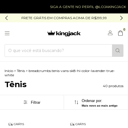
SIGA A GENTE NO PERFIL @LOJAKINGJACK
SI
FRETE GRÁTIS EM COMPRAS ACIMA DE R$299,99
0
Início
>
Tênis
>
breadcrumbs.tenis-vans-sk8-hi-color-lavender-true-
white
Tênis
40 produtos
Ordenar por:
Filtrar
Mais novo ao mais antigo
GRÁTIS
GRÁTIS