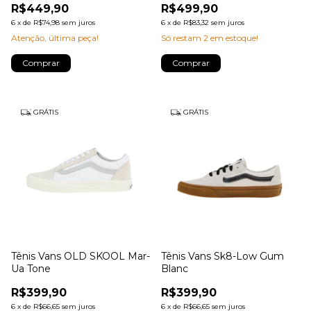
R$449,90
R$499,90
6
x
de
R$74,98
sem juros
6
x
de
R$83,32
sem juros
Atenção, última peça!
Só restam
2
em estoque!
Comprar
Comprar
GRÁTIS
GRÁTIS
Tênis Vans OLD SKOOL Mar-
Tênis Vans Sk8-Low Gum
Ua Tone
Blanc
R$399,90
R$399,90
6
x
de
R$66,65
sem juros
6
x
de
R$66,65
sem juros