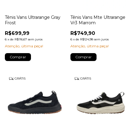
Tênis Vans Ultrarange Gray
Tênis Vans Mte Ultrarange
Frost
Vr3 Marrom
R$699,99
R$749,90
6
x
de
R$116,67
sem juros
6
x
de
R$124,98
sem juros
Atenção, última peça!
Atenção, última peça!
Comprar
Comprar
GRÁTIS
GRÁTIS