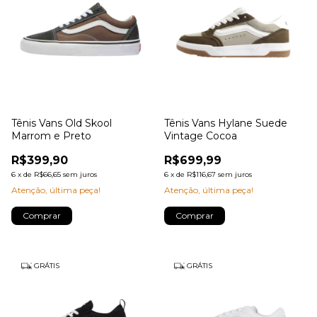
Tênis Vans Old Skool
Tênis Vans Hylane Suede
Marrom e Preto
Vintage Cocoa
R$399,90
R$699,99
6
x
de
R$66,65
sem juros
6
x
de
R$116,67
sem juros
Atenção, última peça!
Atenção, última peça!
Comprar
Comprar
GRÁTIS
GRÁTIS