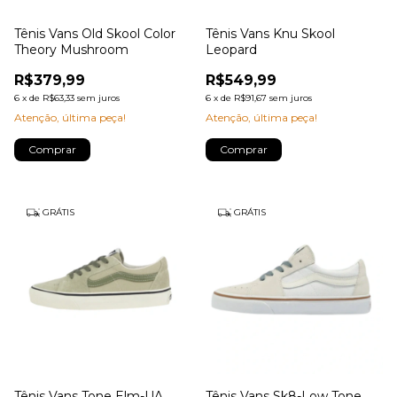
Tênis Vans Old Skool Color
Tênis Vans Knu Skool
Theory Mushroom
Leopard
R$379,99
R$549,99
6
x
de
R$63,33
sem juros
6
x
de
R$91,67
sem juros
Atenção, última peça!
Atenção, última peça!
Comprar
Comprar
GRÁTIS
GRÁTIS
Tênis Vans Tone Elm-UA
Tênis Vans Sk8-Low Tone