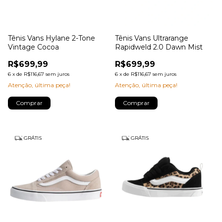
Tênis Vans Hylane 2-Tone
Tênis Vans Ultrarange
Vintage Cocoa
Rapidweld 2.0 Dawn Mist
R$699,99
R$699,99
6
x
de
R$116,67
sem juros
6
x
de
R$116,67
sem juros
Atenção, última peça!
Atenção, última peça!
Comprar
Comprar
GRÁTIS
GRÁTIS