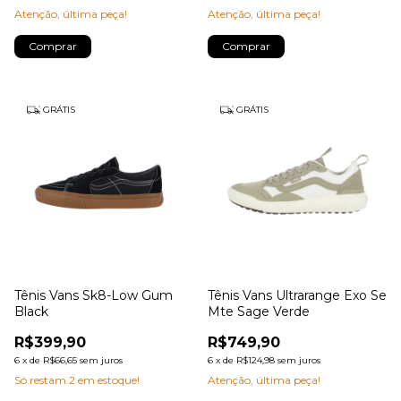
Atenção, última peça!
Atenção, última peça!
Comprar
Comprar
GRÁTIS
GRÁTIS
Tênis Vans Sk8-Low Gum
Tênis Vans Ultrarange Exo Se
Black
Mte Sage Verde
R$399,90
R$749,90
6
x
de
R$66,65
sem juros
6
x
de
R$124,98
sem juros
Só restam
2
em estoque!
Atenção, última peça!