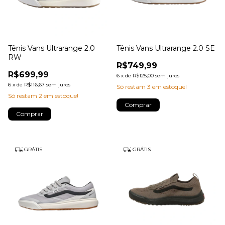
Tênis Vans Ultrarange 2.0
Tênis Vans Ultrarange 2.0 SE
RW
R$749,99
R$699,99
6
x
de
R$125,00
sem juros
6
x
de
R$116,67
sem juros
Só restam
3
em estoque!
Só restam
2
em estoque!
Comprar
Comprar
GRÁTIS
GRÁTIS