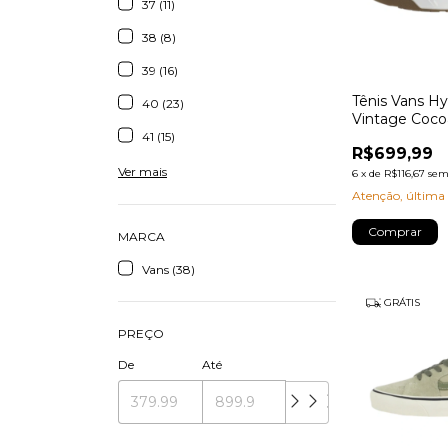
37 (11)
38 (8)
39 (16)
Tênis Vans Hy
40 (23)
Vintage Coco
41 (15)
R$699,99
Ver mais
6
x
de
R$116,67
sem
Atenção, última
Comprar
MARCA
Vans (38)
GRÁTIS
PREÇO
De
Até