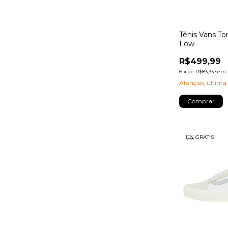
Tênis Vans T
Low
R$499,99
6
x
de
R$83,33
sem 
Atenção, última
Comprar
GRÁTIS