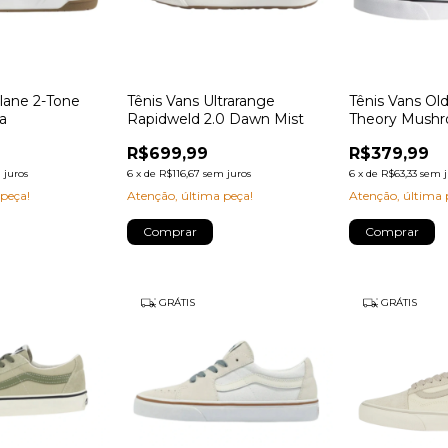
lane 2-Tone
Tênis Vans Ultrarange
Tênis Vans Old
a
Rapidweld 2.0 Dawn Mist
Theory Mush
R$699,99
R$379,99
 juros
6
x
de
R$116,67
sem juros
6
x
de
R$63,33
sem j
 peça!
Atenção, última peça!
Atenção, última 
Comprar
Comprar
GRÁTIS
GRÁTIS