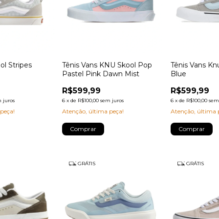
ol Stripes
Tênis Vans KNU Skool Pop
Tênis Vans Kn
Pastel Pink Dawn Mist
Blue
R$599,99
R$599,99
 juros
6
x
de
R$100,00
sem juros
6
x
de
R$100,00
sem
 peça!
Atenção, última peça!
Atenção, última 
Comprar
Comprar
GRÁTIS
GRÁTIS