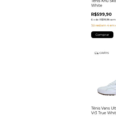
Tênis Knu Sko
White
R$599,90
6
x
de
R$99,98
sem 
Só restam
4
em e
Comprar
GRÁTIS
Tênis Vans Ul
Vr3 True Whi