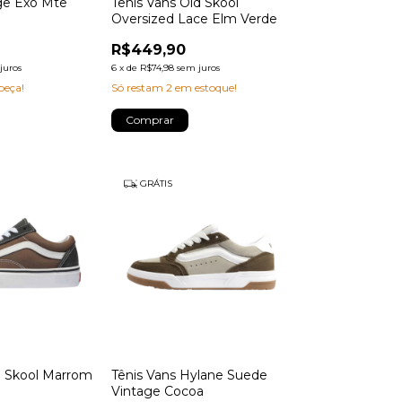
nge Exo Mte
Tênis Vans Old Skool
Oversized Lace Elm Verde
R$449,90
juros
6
x
de
R$74,98
sem juros
peça!
Só restam
2
em estoque!
Comprar
GRÁTIS
d Skool Marrom
Tênis Vans Hylane Suede
Vintage Cocoa