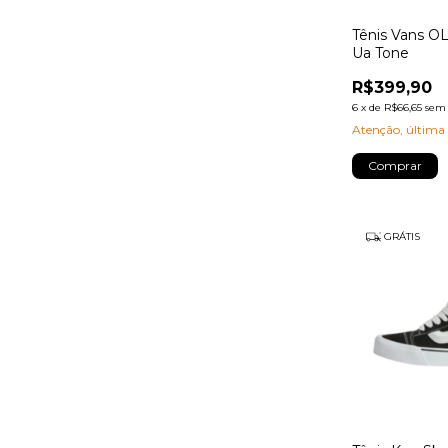
Tênis Vans 
Ua Tone
R$399,90
6
x
de
R$66,65
sem 
Atenção, última
Comprar
GRÁTIS