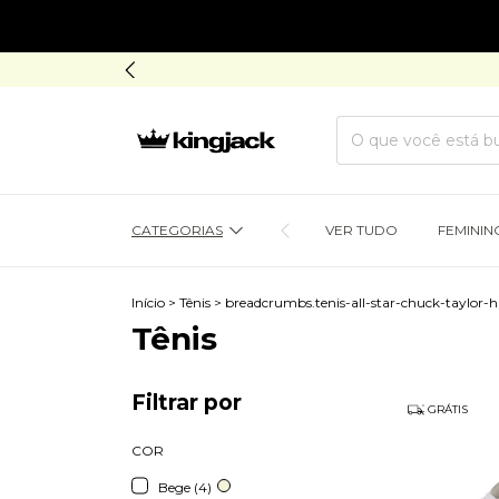
CATEGORIAS
VER TUDO
FEMININ
Início
>
Tênis
>
breadcrumbs.tenis-all-star-chuck-taylor-
Tênis
Filtrar por
GRÁTIS
COR
Bege (4)