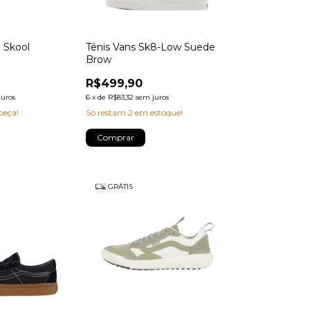
d Skool
Tênis Vans Sk8-Low Suede
Brow
R$499,90
juros
6
x
de
R$83,32
sem juros
peça!
Só restam
2
em estoque!
Comprar
GRÁTIS