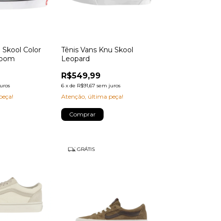
 Skool Color
Tênis Vans Knu Skool
room
Leopard
R$549,99
uros
6
x
de
R$91,67
sem juros
peça!
Atenção, última peça!
Comprar
GRÁTIS