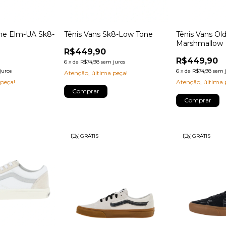
one Elm-UA Sk8-
Tênis Vans Sk8-Low Tone
Tênis Vans Ol
Marshmallow
R$449,90
R$449,90
6
x
de
R$74,98
sem juros
juros
6
x
de
R$74,98
sem 
Atenção, última peça!
 peça!
Atenção, última 
Comprar
Comprar
GRÁTIS
GRÁTIS