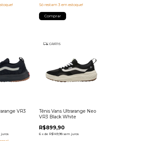
stoque!
Só restam
3
em estoque!
Comprar
GRÁTIS
trarange VR3
Tênis Vans Ultrarange Neo
VR3 Black White
R$899,90
 juros
6
x
de
R$149,98
sem juros
peça!