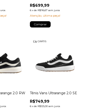
R$699,99
juros
6
x
de
R$116,67
sem juros
peça!
Atenção, última peça!
Comprar
GRÁTIS
trarange 2.0 RW
Tênis Vans Ultrarange 2.0 SE
R$749,99
juros
6
x
de
R$125,00
sem juros