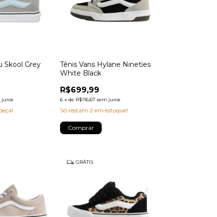
u Skool Grey
Tênis Vans Hylane Nineties
White Black
R$699,99
 juros
6
x
de
R$116,67
sem juros
peça!
Só restam
2
em estoque!
Comprar
GRÁTIS