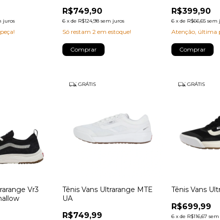
R$749,90
R$399,90
 juros
6
x
de
R$124,98
sem juros
6
x
de
R$66,65
sem 
 peça!
Só restam
2
em estoque!
Atenção, última 
Comprar
Comprar
GRÁTIS
GRÁTIS
trarange Vr3
Tênis Vans Ultrarange MTE
Tênis Vans Ul
allow
UA
R$699,99
R$749,99
6
x
de
R$116,67
sem 