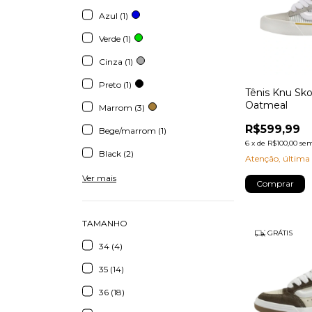
Azul (1)
Verde (1)
Cinza (1)
Preto (1)
Tênis Knu Sko
Oatmeal
Marrom (3)
R$599,99
Bege/marrom (1)
6
x
de
R$100,00
sem
Black (2)
Atenção, última
Ver mais
Comprar
TAMANHO
GRÁTIS
34 (4)
35 (14)
36 (18)