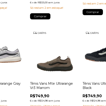
 juros
6
x
de
R$125,00
sem juros
Só restam
2
em e
 peça!
Só restam
2
em estoque!
Comprar
Comprar
GRÁTIS
GRÁTIS
trarange Gray
Tênis Vans Mte Ultrarange
Tênis Vans Ul
Vr3 Marrom
Black
R$749,90
R$749,90
 juros
6
x
de
R$124,98
sem juros
6
x
de
R$124,98
sem
 peça!
Atenção, última peça!
Atenção, última 