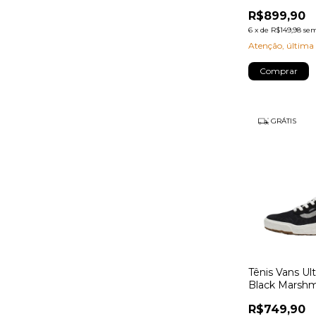
R$899,90
6
x
de
R$149,98
sem
Atenção, última
Comprar
GRÁTIS
Tênis Vans Ul
Black Marshm
R$749,90