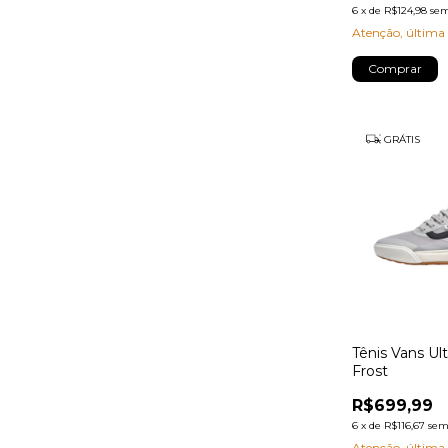
6
x
de
R$124,98
sem
Atenção, última
Comprar
GRÁTIS
Tênis Vans Ul
Frost
R$699,99
6
x
de
R$116,67
sem
Atenção, última