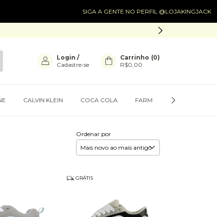
SIGA A GENTE NO PERFIL @LOJAKINGJACK
SIGA A
Login
/
Carrinho
(
0
)
Cadastre-se
R$0,00
NE
CALVIN KLEIN
COCA COLA
FARM
PRESENTES
Ordenar por
GRÁTIS