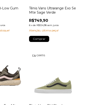
k8-Low Gum
Tênis Vans Ultrarange Exo Se
Mte Sage Verde
R$749,90
juros
6
x
de
R$124,98
sem juros
stoque!
Atenção, última peça!
Comprar
GRÁTIS