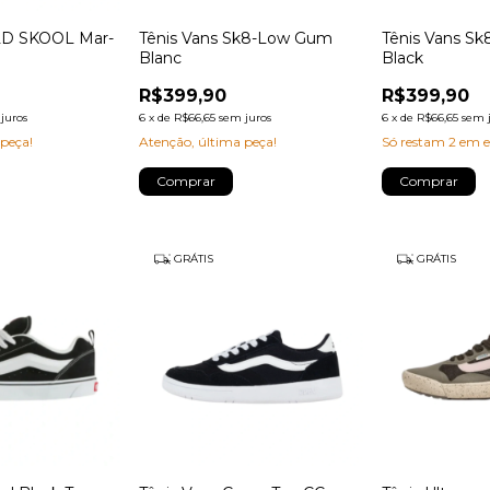
OLD SKOOL Mar-
Tênis Vans Sk8-Low Gum
Tênis Vans S
Blanc
Black
R$399,90
R$399,90
juros
6
x
de
R$66,65
sem juros
6
x
de
R$66,65
sem 
 peça!
Atenção, última peça!
Só restam
2
em e
Comprar
Comprar
GRÁTIS
GRÁTIS