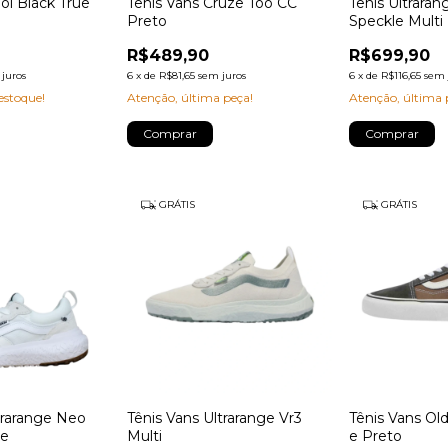
ol Black True
Tênis Vans Cruze Too CC
Tênis Ultrara
Preto
Speckle Multi
R$489,90
R$699,90
juros
6
x
de
R$81,65
sem juros
6
x
de
R$116,65
sem 
stoque!
Atenção, última peça!
Atenção, última 
Comprar
Comprar
GRÁTIS
GRÁTIS
trarange Neo
Tênis Vans Ultrarange Vr3
Tênis Vans Ol
te
Multi
e Preto