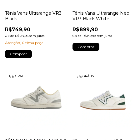
Tênis Vans Ultrarange VR3
Tênis Vans Ultrarange Neo
Black
VR3 Black White
R$749,90
R$899,90
6
x
de
R$124,98
sem juros
6
x
de
R$149,98
sem juros
Atenção, última peça!
Comprar
Comprar
GRÁTIS
GRÁTIS