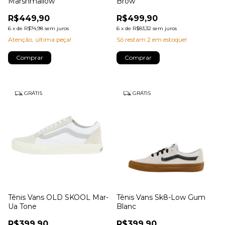
Marshmallow
Brow
R$449,90
R$499,90
6
x
de
R$74,98
sem juros
6
x
de
R$83,32
sem juros
Atenção, última peça!
Só restam
2
em estoque!
Comprar
Comprar
GRÁTIS
GRÁTIS
Tênis Vans OLD SKOOL Mar-
Tênis Vans Sk8-Low Gum
Ua Tone
Blanc
R$399,90
R$399,90