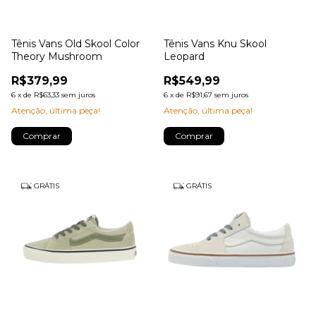
Tênis Vans Old Skool Color
Tênis Vans Knu Skool
Theory Mushroom
Leopard
R$379,99
R$549,99
6
x
de
R$63,33
sem juros
6
x
de
R$91,67
sem juros
Atenção, última peça!
Atenção, última peça!
Comprar
Comprar
GRÁTIS
GRÁTIS