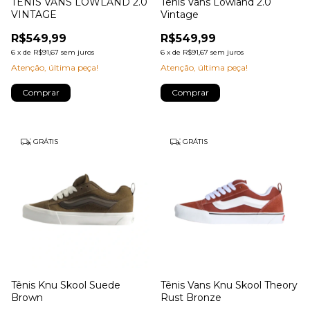
TÊNIS VANS LOWLAND 2.0
Tênis Vans Lowland 2.0
VINTAGE
Vintage
R$549,99
R$549,99
6
x
de
R$91,67
sem juros
6
x
de
R$91,67
sem juros
Atenção, última peça!
Atenção, última peça!
Comprar
Comprar
GRÁTIS
GRÁTIS
Tênis Knu Skool Suede
Tênis Vans Knu Skool Theory
Brown
Rust Bronze