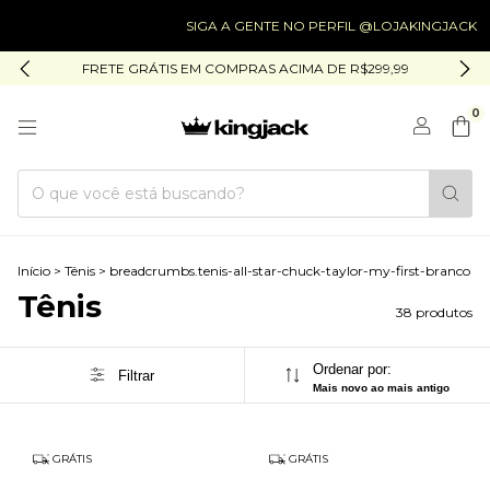
SIGA A GENTE NO PERFIL @LOJAKINGJACK
SIG
FRETE GRÁTIS EM COMPRAS ACIMA DE R$299,99
0
Início
>
Tênis
>
breadcrumbs.tenis-all-star-chuck-taylor-my-first-branco
Tênis
38 produtos
Ordenar por:
Filtrar
Mais novo ao mais antigo
GRÁTIS
GRÁTIS