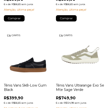
6
x
de
R$66,65
sem juros
6
x
de
R$66,65
sem juros
Atenção, última peça!
Atenção, última peça!
Comprar
Comprar
GRÁTIS
GRÁTIS
Tênis Vans Sk8-Low Gum
Tênis Vans Ultrarange Exo Se
Black
Mte Sage Verde
R$399,90
R$749,90
6
x
de
R$66,65
sem juros
6
x
de
R$124,98
sem juros