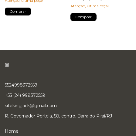
Atenção, última peça!
Atenção, última peça!
Comprar
Comprar
5524998372559
+55 (24) 998372559
sitekingjack@gmail.com
R. Governador Portela, 58, centro, Barra do Piraí/RJ
Home