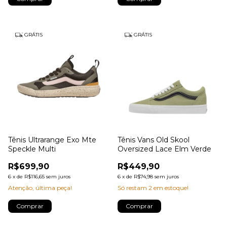
GRÁTIS
GRÁTIS
Tênis Ultrarange Exo Mte
Tênis Vans Old Skool
Speckle Multi
Oversized Lace Elm Verde
R$699,90
R$449,90
6
x
de
R$116,65
sem juros
6
x
de
R$74,98
sem juros
Atenção, última peça!
Só restam
2
em estoque!
Comprar
Comprar