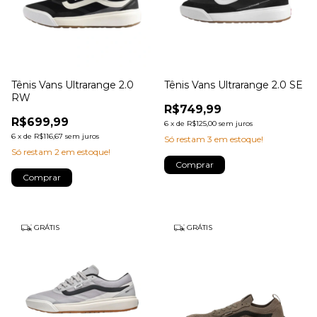
Tênis Vans Ultrarange 2.0
Tênis Vans Ultrarange 2.0 SE
RW
R$749,99
R$699,99
6
x
de
R$125,00
sem juros
6
x
de
R$116,67
sem juros
Só restam
3
em estoque!
Só restam
2
em estoque!
Comprar
Comprar
GRÁTIS
GRÁTIS