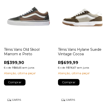
Tênis Vans Old Skool
Tênis Vans Hylane Suede
Marrom e Preto
Vintage Cocoa
R$399,90
R$699,99
6
x
de
R$66,65
sem juros
6
x
de
R$116,67
sem juros
Atenção, última peça!
Atenção, última peça!
Comprar
Comprar
GRÁTIS
GRÁTIS