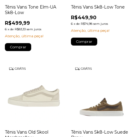
Tênis Vans Tone Elm-UA
Tênis Vans Sk8-Low Tone
Sk8-Low
R$449,90
R$499,99
6
x
de
R$74,98
sem juros
6
x
de
R$83,33
sem juros
Atenção, última peça!
Atenção, última peça!
Comprar
Comprar
GRÁTIS
GRÁTIS
Tênis Vans Old Skool
Tênis Vans Sk8-Low Suede