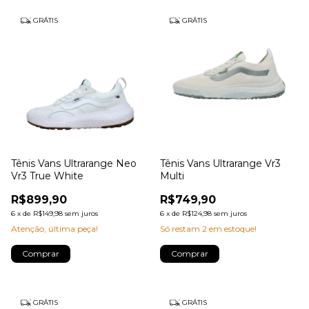
GRÁTIS
GRÁTIS
Tênis Vans Ultrarange Neo
Tênis Vans Ultrarange Vr3
Vr3 True White
Multi
R$899,90
R$749,90
6
x
de
R$149,98
sem juros
6
x
de
R$124,98
sem juros
Atenção, última peça!
Só restam
2
em estoque!
Comprar
Comprar
GRÁTIS
GRÁTIS