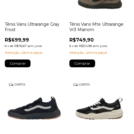
Tênis Vans Ultrarange Gray
Tênis Vans Mte Ultrarange
Frost
Vr3 Marrom
R$699,99
R$749,90
6
x
de
R$116,67
sem juros
6
x
de
R$124,98
sem juros
Atenção, última peça!
Atenção, última peça!
Comprar
Comprar
GRÁTIS
GRÁTIS