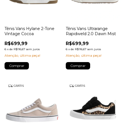
Tênis Vans Hylane 2-Tone
Tênis Vans Ultrarange
Vintage Cocoa
Rapidweld 2.0 Dawn Mist
R$699,99
R$699,99
6
x
de
R$116,67
sem juros
6
x
de
R$116,67
sem juros
Atenção, última peça!
Atenção, última peça!
Comprar
Comprar
GRÁTIS
GRÁTIS