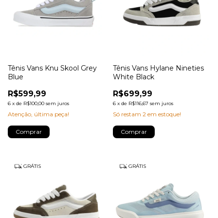
Tênis Vans Knu Skool Grey
Tênis Vans Hylane Nineties
Blue
White Black
R$599,99
R$699,99
6
x
de
R$100,00
sem juros
6
x
de
R$116,67
sem juros
Atenção, última peça!
Só restam
2
em estoque!
Comprar
Comprar
GRÁTIS
GRÁTIS