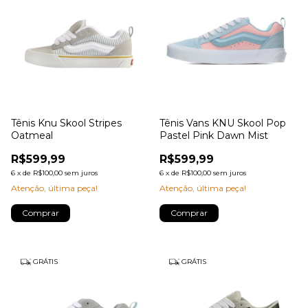
Tênis Knu Skool Stripes
Tênis Vans KNU Skool Pop
Oatmeal
Pastel Pink Dawn Mist
R$599,99
R$599,99
6
x
de
R$100,00
sem juros
6
x
de
R$100,00
sem juros
Atenção, última peça!
Atenção, última peça!
Comprar
Comprar
GRÁTIS
GRÁTIS