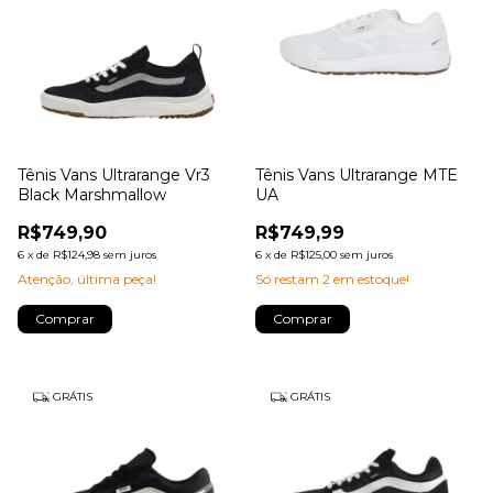
Tênis Vans Ultrarange Vr3
Tênis Vans Ultrarange MTE
Black Marshmallow
UA
R$749,90
R$749,99
6
x
de
R$124,98
sem juros
6
x
de
R$125,00
sem juros
Atenção, última peça!
Só restam
2
em estoque!
Comprar
Comprar
GRÁTIS
GRÁTIS