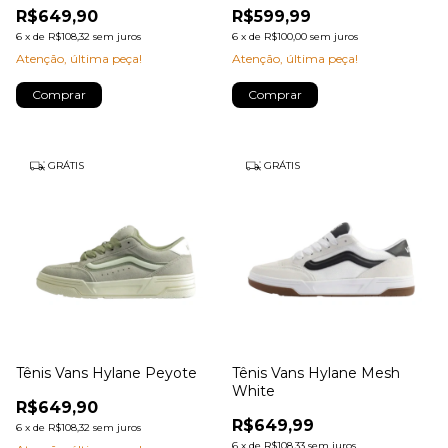
R$649,90
R$599,99
6
x
de
R$108,32
sem juros
6
x
de
R$100,00
sem juros
Atenção, última peça!
Atenção, última peça!
Comprar
Comprar
GRÁTIS
GRÁTIS
Tênis Vans Hylane Peyote
Tênis Vans Hylane Mesh
White
R$649,90
R$649,99
6
x
de
R$108,32
sem juros
6
x
de
R$108,33
sem juros