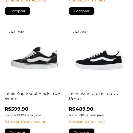
Só restam
2
em estoque!
Atenção, última peça!
Comprar
Comprar
GRÁTIS
GRÁTIS
Tênis Knu Skool Black True
Tênis Vans Cruze Too CC
White
Preto
R$599,90
R$489,90
6
x
de
R$99,98
sem juros
6
x
de
R$81,65
sem juros
Só restam
4
em estoque!
Atenção, última peça!
Comprar
Comprar