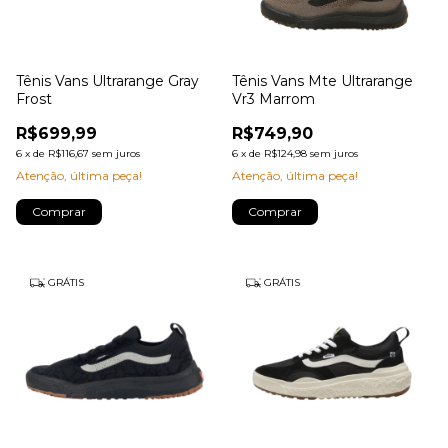
Tênis Vans Ultrarange Gray
Tênis Vans Mte Ultrarange
Frost
Vr3 Marrom
R$699,99
R$749,90
6
x
de
R$116,67
sem juros
6
x
de
R$124,98
sem juros
Atenção, última peça!
Atenção, última peça!
Comprar
Comprar
GRÁTIS
GRÁTIS