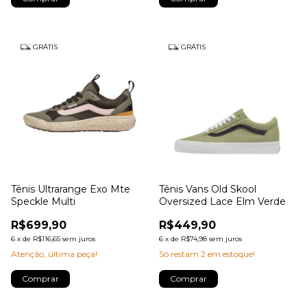
GRÁTIS
GRÁTIS
Tênis Ultrarange Exo Mte
Tênis Vans Old Skool
Speckle Multi
Oversized Lace Elm Verde
R$699,90
R$449,90
6
x
de
R$116,65
sem juros
6
x
de
R$74,98
sem juros
Atenção, última peça!
Só restam
2
em estoque!
Comprar
Comprar