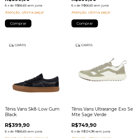
6
x
de
R$66,65
sem juros
6
x
de
R$66,65
sem juros
Atenção, última peça!
Atenção, última peça!
Comprar
Comprar
GRÁTIS
GRÁTIS
Tênis Vans Sk8-Low Gum
Tênis Vans Ultrarange Exo Se
Black
Mte Sage Verde
R$399,90
R$749,90
6
x
de
R$66,65
sem juros
6
x
de
R$124,98
sem juros