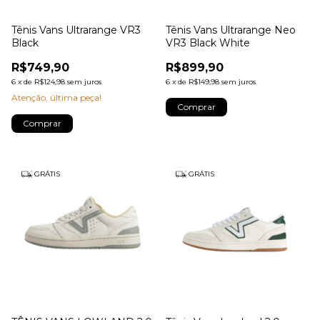
Tênis Vans Ultrarange VR3
Tênis Vans Ultrarange Neo
Black
VR3 Black White
R$749,90
R$899,90
6
x
de
R$124,98
sem juros
6
x
de
R$149,98
sem juros
Atenção, última peça!
Comprar
Comprar
GRÁTIS
GRÁTIS