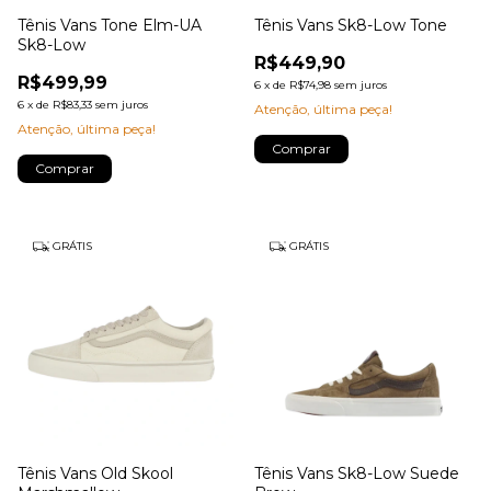
Tênis Vans Tone Elm-UA
Tênis Vans Sk8-Low Tone
Sk8-Low
R$449,90
R$499,99
6
x
de
R$74,98
sem juros
6
x
de
R$83,33
sem juros
Atenção, última peça!
Atenção, última peça!
Comprar
Comprar
GRÁTIS
GRÁTIS
Tênis Vans Old Skool
Tênis Vans Sk8-Low Suede