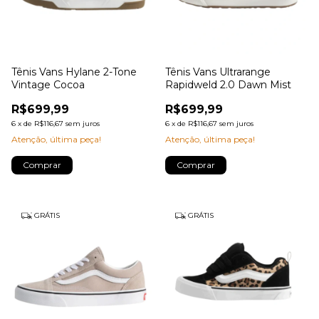
Tênis Vans Hylane 2-Tone
Tênis Vans Ultrarange
Vintage Cocoa
Rapidweld 2.0 Dawn Mist
R$699,99
R$699,99
6
x
de
R$116,67
sem juros
6
x
de
R$116,67
sem juros
Atenção, última peça!
Atenção, última peça!
Comprar
Comprar
GRÁTIS
GRÁTIS