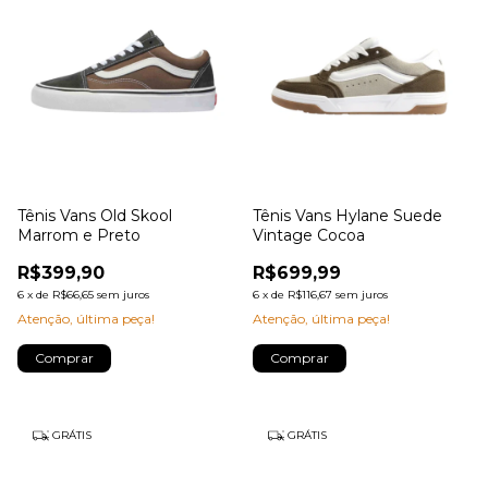
Tênis Vans Old Skool
Tênis Vans Hylane Suede
Marrom e Preto
Vintage Cocoa
R$399,90
R$699,99
6
x
de
R$66,65
sem juros
6
x
de
R$116,67
sem juros
Atenção, última peça!
Atenção, última peça!
Comprar
Comprar
GRÁTIS
GRÁTIS