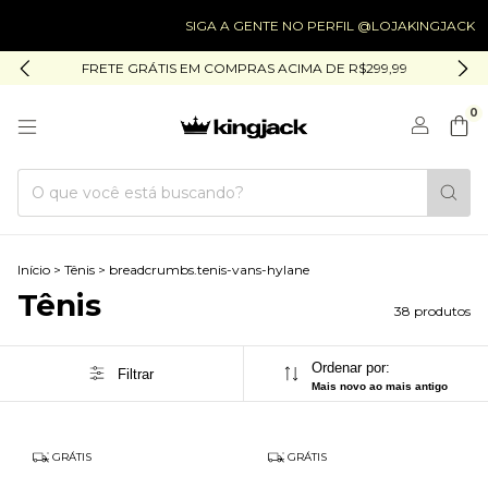
SIGA A GENTE NO PERFIL @LOJAKINGJACK
SIG
FRETE GRÁTIS EM COMPRAS ACIMA DE R$299,99
0
Início
>
Tênis
>
breadcrumbs.tenis-vans-hylane
Tênis
38 produtos
Ordenar por:
Filtrar
Mais novo ao mais antigo
GRÁTIS
GRÁTIS