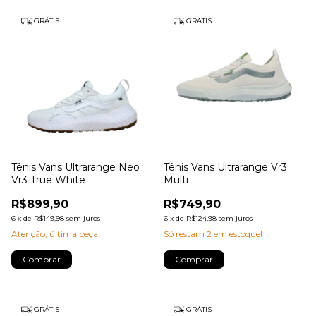
GRÁTIS
GRÁTIS
Tênis Vans Ultrarange Neo
Tênis Vans Ultrarange Vr3
Vr3 True White
Multi
R$899,90
R$749,90
6
x
de
R$149,98
sem juros
6
x
de
R$124,98
sem juros
Atenção, última peça!
Só restam
2
em estoque!
Comprar
Comprar
GRÁTIS
GRÁTIS