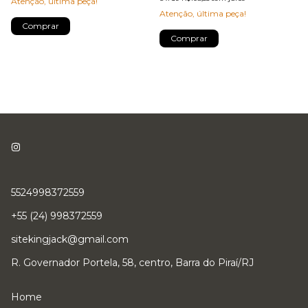
Atenção, última peça!
Atenção, última peça!
Comprar
Comprar
5524998372559
+55 (24) 998372559
sitekingjack@gmail.com
R. Governador Portela, 58, centro, Barra do Piraí/RJ
Home