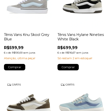
Tênis Vans Knu Skool Grey
Tênis Vans Hylane Nineties
Blue
White Black
R$599,99
R$699,99
6
x
de
R$100,00
sem juros
6
x
de
R$116,67
sem juros
Atenção, última peça!
Só restam
2
em estoque!
Comprar
Comprar
GRÁTIS
GRÁTIS