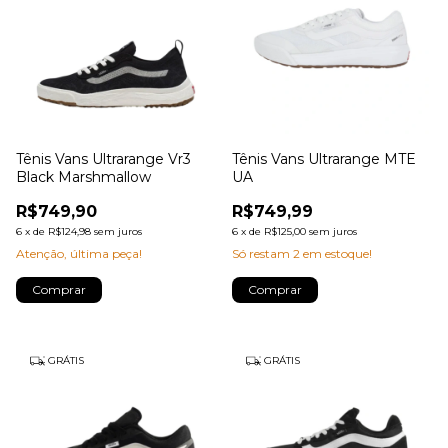
Tênis Vans Ultrarange Vr3
Tênis Vans Ultrarange MTE
Black Marshmallow
UA
R$749,90
R$749,99
6
x
de
R$124,98
sem juros
6
x
de
R$125,00
sem juros
Atenção, última peça!
Só restam
2
em estoque!
Comprar
Comprar
GRÁTIS
GRÁTIS