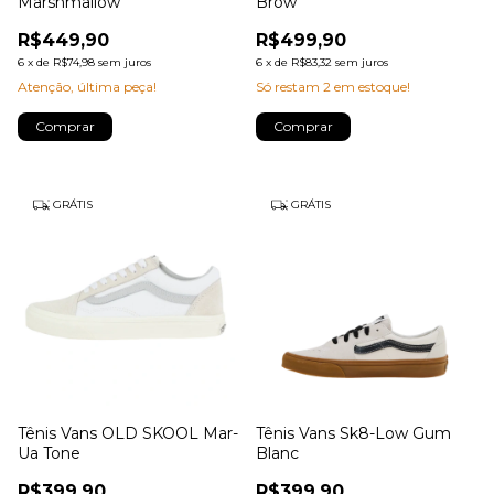
Marshmallow
Brow
R$449,90
R$499,90
6
x
de
R$74,98
sem juros
6
x
de
R$83,32
sem juros
Atenção, última peça!
Só restam
2
em estoque!
Comprar
Comprar
GRÁTIS
GRÁTIS
Tênis Vans OLD SKOOL Mar-
Tênis Vans Sk8-Low Gum
Ua Tone
Blanc
R$399,90
R$399,90