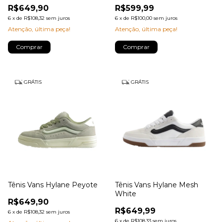
R$649,90
R$599,99
6
x
de
R$108,32
sem juros
6
x
de
R$100,00
sem juros
Atenção, última peça!
Atenção, última peça!
Comprar
Comprar
GRÁTIS
GRÁTIS
Tênis Vans Hylane Peyote
Tênis Vans Hylane Mesh
White
R$649,90
R$649,99
6
x
de
R$108,32
sem juros
6
x
de
R$108,33
sem juros