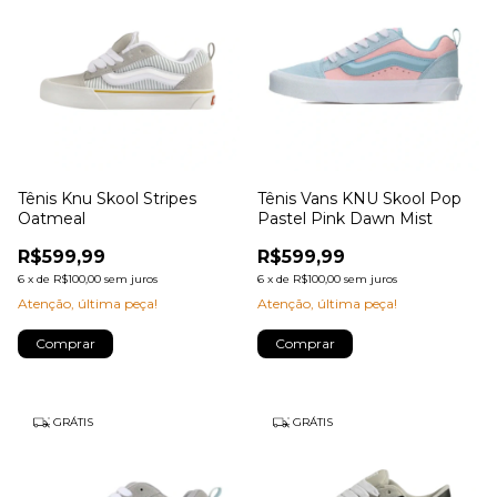
Tênis Knu Skool Stripes
Tênis Vans KNU Skool Pop
Oatmeal
Pastel Pink Dawn Mist
R$599,99
R$599,99
6
x
de
R$100,00
sem juros
6
x
de
R$100,00
sem juros
Atenção, última peça!
Atenção, última peça!
Comprar
Comprar
GRÁTIS
GRÁTIS