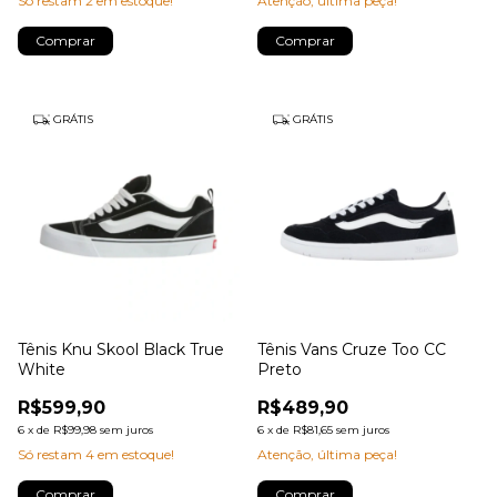
Só restam
2
em estoque!
Atenção, última peça!
Comprar
Comprar
GRÁTIS
GRÁTIS
Tênis Knu Skool Black True
Tênis Vans Cruze Too CC
White
Preto
R$599,90
R$489,90
6
x
de
R$99,98
sem juros
6
x
de
R$81,65
sem juros
Só restam
4
em estoque!
Atenção, última peça!
Comprar
Comprar