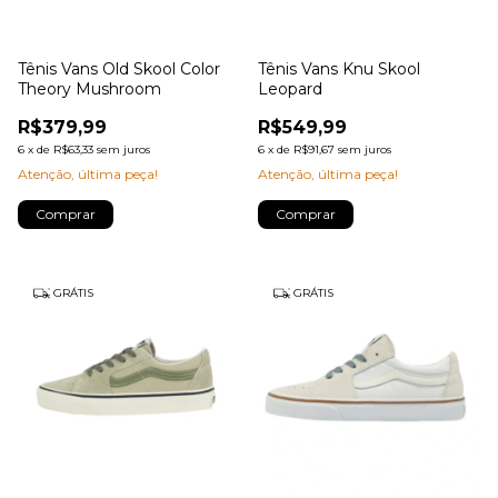
Tênis Vans Old Skool Color
Tênis Vans Knu Skool
Theory Mushroom
Leopard
R$379,99
R$549,99
6
x
de
R$63,33
sem juros
6
x
de
R$91,67
sem juros
Atenção, última peça!
Atenção, última peça!
Comprar
Comprar
GRÁTIS
GRÁTIS