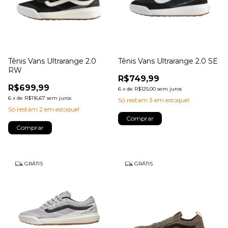
Tênis Vans Ultrarange 2.0
Tênis Vans Ultrarange 2.0 SE
RW
R$749,99
R$699,99
6
x
de
R$125,00
sem juros
6
x
de
R$116,67
sem juros
Só restam
3
em estoque!
Só restam
2
em estoque!
Comprar
Comprar
GRÁTIS
GRÁTIS