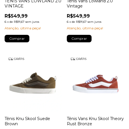
TÊNIS VANS LOWLAND 2.0
Tênis Vans Lowland 2.0
VINTAGE
Vintage
R$549,99
R$549,99
6
x
de
R$91,67
sem juros
6
x
de
R$91,67
sem juros
Atenção, última peça!
Atenção, última peça!
Comprar
Comprar
GRÁTIS
GRÁTIS
Tênis Knu Skool Suede
Tênis Vans Knu Skool Theory
Brown
Rust Bronze