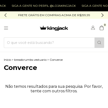
ACK
SIGA A GENTE NO PERFIL @LOJAKINGJACK
SIGA A GENTE NO
FRETE GRÁTIS EM COMPRAS ACIMA DE R$299,99
0
Início
>
breadcrumbs.vestuario
>
Converce
Converce
Não temos resultados para sua pesquisa. Por favor,
tente com outros filtros.