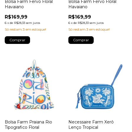
Bolsa Farm Fervo Floral
Bolsa Farm Fervo Floral
Havaiano
Havaiano
R$169,99
R$169,99
6
x
de
R$28,33
sem juros
6
x
de
R$28,33
sem juros
Só restam
3
em estoque!
Só restam
3
em estoque!
Bolsa Farm Praiana Rio
Necessaire Farm Xerô
Tipografico Floral
Lenço Tropical