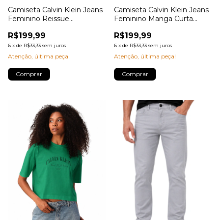
Camiseta Calvin Klein Jeans
Camiseta Calvin Klein Jeans
Feminino Reissue
Feminino Manga Curta
Centralizado Havana
Copa Ny
R$199,99
R$199,99
6
x
de
R$33,33
sem juros
6
x
de
R$33,33
sem juros
Atenção, última peça!
Atenção, última peça!
Comprar
Comprar