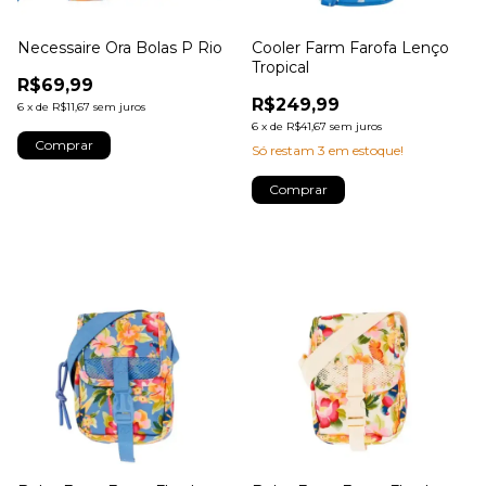
Necessaire Ora Bolas P Rio
Cooler Farm Farofa Lenço
Tropical
R$69,99
R$249,99
6
x
de
R$11,67
sem juros
6
x
de
R$41,67
sem juros
Só restam
3
em estoque!