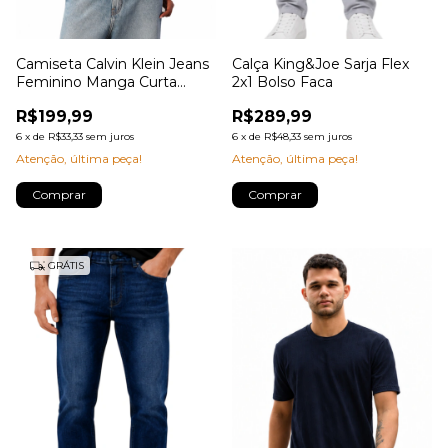
Camiseta Calvin Klein Jeans
Calça King&Joe Sarja Flex
Feminino Manga Curta
2x1 Bolso Faca
Copa Ny
R$199,99
R$289,99
6
x
de
R$33,33
sem juros
6
x
de
R$48,33
sem juros
Atenção, última peça!
Atenção, última peça!
Comprar
Comprar
GRÁTIS