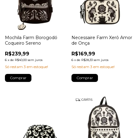
Mochila Farm Borogodó
Necessaire Farm Xerô Amor
Coqueiro Sereno
de Onça
R$239,99
R$169,99
6
x
de
R$40,00
sem juros
6
x
de
R$28,33
sem juros
Só restam
3
em estoque!
Só restam
3
em estoque!
GRÁTIS