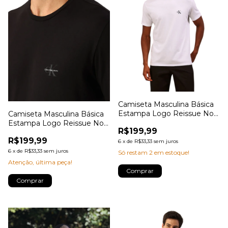
Camiseta Masculina Básica
Estampa Logo Reissue No
Camiseta Masculina Básica
Peito Calvin Klein Jeans
Estampa Logo Reissue No
R$199,99
Peito Calvin Klein Jeans
R$199,99
6
x
de
R$33,33
sem juros
6
x
de
R$33,33
sem juros
Só restam
2
em estoque!
Atenção, última peça!
Comprar
Comprar