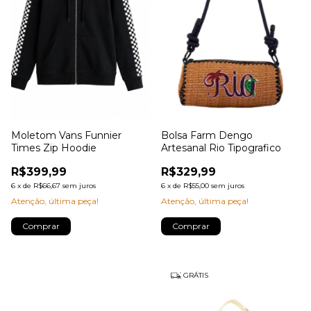
Moletom Vans Funnier
Bolsa Farm Dengo
Times Zip Hoodie
Artesanal Rio Tipografico
R$399,99
R$329,99
6
x
de
R$66,67
sem juros
6
x
de
R$55,00
sem juros
Atenção, última peça!
Atenção, última peça!
Comprar
GRÁTIS