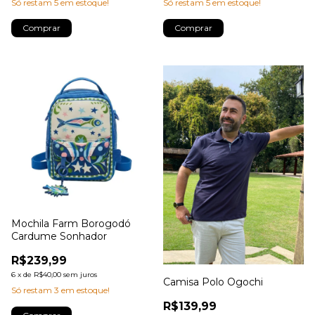
Só restam
5
em estoque!
Só restam
5
em estoque!
Mochila Farm Borogodó
Cardume Sonhador
R$239,99
6
x
de
R$40,00
sem juros
Camisa Polo Ogochi
Só restam
3
em estoque!
R$139,99