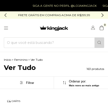
SIGA A GENTE NO PERFIL @LOJAKINGJACK
SIGA A GENTE 
FRETE GRÁTIS EM COMPRAS ACIMA DE R$299,99
0
Início
>
Feminino
>
Ver Tudo
Ver Tudo
163 produtos
Ordenar por:
Filtrar
Mais novo ao mais antigo
GRÁTIS