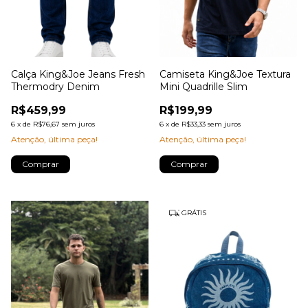
Calça King&Joe Jeans Fresh
Camiseta King&Joe Textura
Thermodry Denim
Mini Quadrille Slim
R$459,99
R$199,99
6
x
de
R$76,67
sem juros
6
x
de
R$33,33
sem juros
Atenção, última peça!
Atenção, última peça!
Comprar
Comprar
GRÁTIS