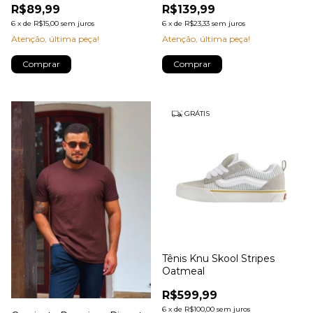
R$89,99
R$139,99
6
x
de
R$15,00
sem juros
6
x
de
R$23,33
sem juros
Atenção, última peça!
Atenção, última peça!
Comprar
Comprar
GRÁTIS
Tênis Knu Skool Stripes
Oatmeal
R$599,99
6
x
de
R$100,00
sem juros