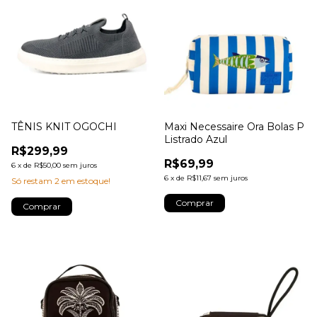
TÊNIS KNIT OGOCHI
Maxi Necessaire Ora Bolas P
Listrado Azul
R$299,99
R$69,99
6
x
de
R$50,00
sem juros
6
x
de
R$11,67
sem juros
Só restam
2
em estoque!
Comprar