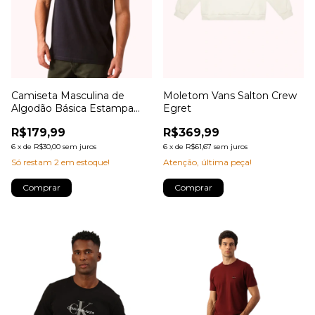
Camiseta Masculina de
Moletom Vans Salton Crew
Algodão Básica Estampa
Egret
Logo Minimalista No Peito
R$179,99
R$369,99
Calvin Klein Jeans
6
x
de
R$30,00
sem juros
6
x
de
R$61,67
sem juros
Só restam
2
em estoque!
Atenção, última peça!
Comprar
Comprar