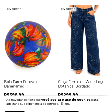
GRÁTIS
GRÁTIS
Bola Farm Futevolei
Calça Feminina Wide Leg
Bananamix
Botanical Bordado
R$398,99
R$299,99
Ao navegar por este site
você aceita o uso de cookies
para
6
x
de
R$66,50
sem juros
6
x
de
R$50,00
sem juros
agilizar a sua experiência de compra.
Entendi
Atenção, última peça!
Atenção, última peça!