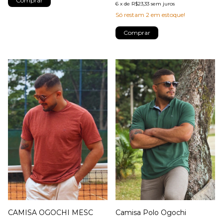
6
x
de
R$23,33
sem juros
Só restam
2
em estoque!
Comprar
CAMISA OGOCHI MESC
Camisa Polo Ogochi