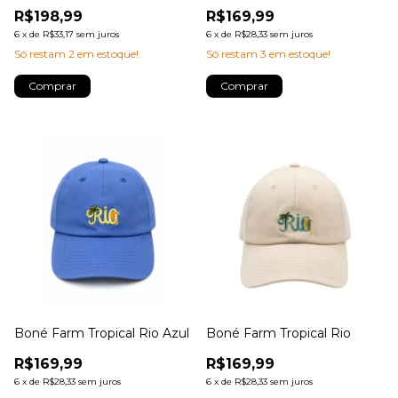
R$198,99
R$169,99
6
x
de
R$33,17
sem juros
6
x
de
R$28,33
sem juros
Só restam
2
em estoque!
Só restam
3
em estoque!
Boné Farm Tropical Rio Azul
Boné Farm Tropical Rio
R$169,99
R$169,99
6
x
de
R$28,33
sem juros
6
x
de
R$28,33
sem juros