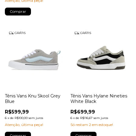
Atenção, última peça!
Comprar
GRÁTIS
GRÁTIS
Tênis Vans Knu Skool Grey
Tênis Vans Hylane Nineties
Blue
White Black
R$599,99
R$699,99
6
x
de
R$100,00
sem juros
6
x
de
R$116,67
sem juros
Atenção, última peça!
Só restam
2
em estoque!
Comprar
Comprar