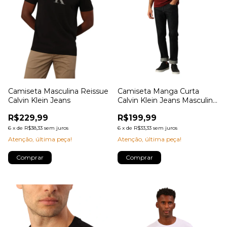
Camiseta Masculina Reissue
Camiseta Manga Curta
Calvin Klein Jeans
Calvin Klein Jeans Masculino
Reissue Peito
R$229,99
R$199,99
6
x
de
R$38,33
sem juros
6
x
de
R$33,33
sem juros
Atenção, última peça!
Atenção, última peça!
Comprar
Comprar