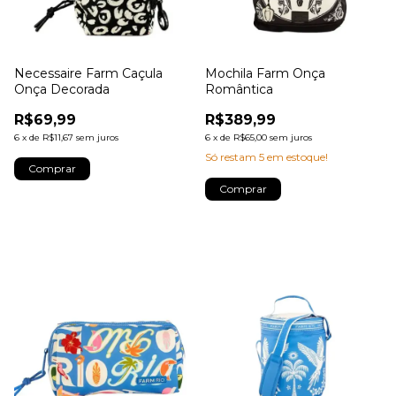
Necessaire Farm Caçula
Mochila Farm Onça
Onça Decorada
Romântica
R$69,99
R$389,99
6
x
de
R$11,67
sem juros
6
x
de
R$65,00
sem juros
Só restam
5
em estoque!