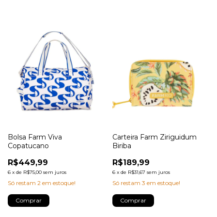
Bolsa Farm Viva
Carteira Farm Ziriguidum
Copatucano
Biriba
R$449,99
R$189,99
6
x
de
R$75,00
sem juros
6
x
de
R$31,67
sem juros
Só restam
2
em estoque!
Só restam
3
em estoque!