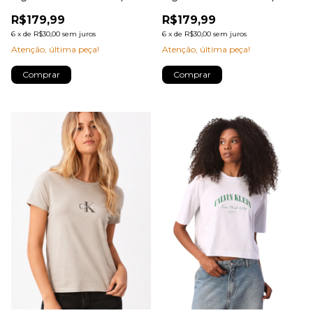
Logo Minimalista No Peito
Logo Minimalista No Peito
R$179,99
R$179,99
Calvin Klein Jeans
Calvin Klein Jeans
6
x
de
R$30,00
sem juros
6
x
de
R$30,00
sem juros
Atenção, última peça!
Atenção, última peça!
Comprar
Comprar