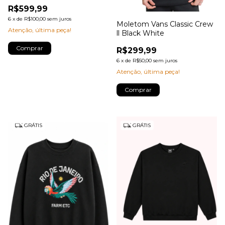
Chumbo
R$599,99
6
x
de
R$100,00
sem juros
Moletom Vans Classic Crew
Atenção, última peça!
ll Black White
Comprar
R$299,99
6
x
de
R$50,00
sem juros
Atenção, última peça!
Comprar
GRÁTIS
GRÁTIS