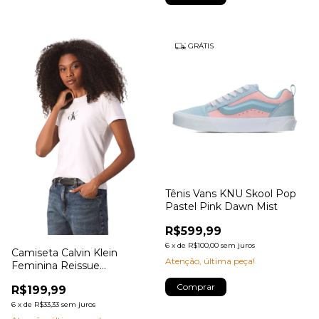
GRÁTIS
Tênis Vans KNU Skool Pop
Pastel Pink Dawn Mist
R$599,99
6
x
de
R$100,00
sem juros
Camiseta Calvin Klein
Atenção, última peça!
Feminina Reissue
Retângulo
Comprar
R$199,99
6
x
de
R$33,33
sem juros