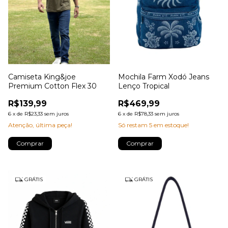
Camiseta King&joe
Mochila Farm Xodó Jeans
Premium Cotton Flex 30
Lenço Tropical
R$139,99
R$469,99
6
x
de
R$23,33
sem juros
6
x
de
R$78,33
sem juros
Atenção, última peça!
Só restam
5
em estoque!
Comprar
GRÁTIS
GRÁTIS