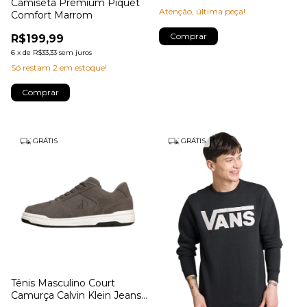
Camiseta Premium Piquet
Atenção, última peça!
Comfort Marrom
Comprar
R$199,99
6
x
de
R$33,33
sem juros
Só restam
2
em estoque!
Comprar
GRÁTIS
GRÁTIS
Tênis Masculino Court
Camurça Calvin Klein Jeans