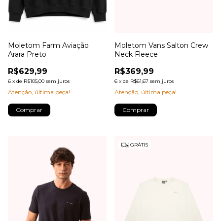
Moletom Farm Aviação
Moletom Vans Salton Crew
Arara Preto
Neck Fleece
R$629,99
R$369,99
6
x
de
R$105,00
sem juros
6
x
de
R$61,67
sem juros
Atenção, última peça!
Atenção, última peça!
Comprar
Comprar
GRÁTIS