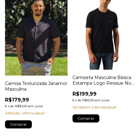
Camiseta Masculina Básica
Estampa Logo Reissue No
Camisa Texturizada Janamor
Peito Calvin Klein Jeans
Masculina
R$199,99
R$179,99
6
x
de
R$33,33
sem juros
6
x
de
R$30,00
sem juros
Só restam
2
em estoque!
Atenção, última peça!
Comprar
Comprar