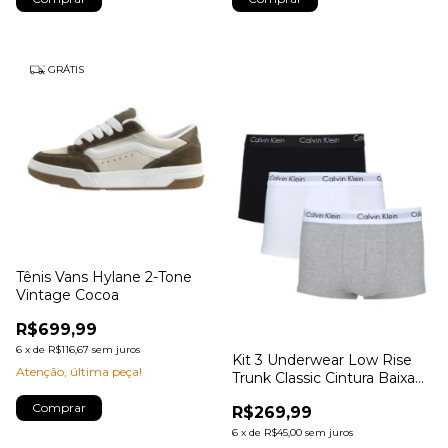
GRÁTIS
Tênis Vans Hylane 2-Tone
Vintage Cocoa
R$699,99
6
x
de
R$116,67
sem juros
Kit 3 Underwear Low Rise
Atenção, última peça!
Trunk Classic Cintura Baixa
Com Elastano Cuecas Calvin
Comprar
R$269,99
Klein Multicolor
6
x
de
R$45,00
sem juros