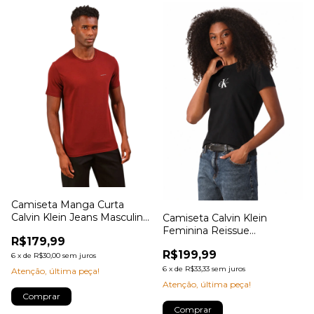
Camiseta Manga Curta
Calvin Klein Jeans Masculino
Camiseta Calvin Klein
Logo Basico Peito
Feminina Reissue
R$179,99
Retângulo
R$199,99
6
x
de
R$30,00
sem juros
6
x
de
R$33,33
sem juros
Atenção, última peça!
Atenção, última peça!
Comprar
Comprar