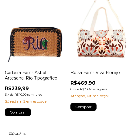
Carteira Farm Astral
Bolsa Farm Viva Florejo
Artesanal Rio Tipografico
R$469,90
R$239,99
6
x
de
R$78,32
sem juros
6
x
de
R$40,00
sem juros
Atenção, última peça!
Só restam
2
em estoque!
Comprar
GRÁTIS